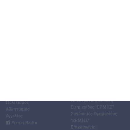
ΚΑΤΗΓΟΡΊΕΣ
ΣΧΕΤΙΚΆ ΜΕ ΕΜΆΣ
ΕΙΔΉΣΕΩΝ
Η Εφημερίδα ΕΡΜΗΣ
Ραδιοφωνικός Σταθμός
Ζάκυνθος
Ermis Radio 91.8 fm
Ελλάδα
PRINT SHOP /
Κόσμος
Εκτυπώσεις Offset –
Κοινωνία
Digital
Οικονομία
Ηλεκτρονική Έκδοση
Πολιτισμός
Εφημερίδας “ΕΡΜΗΣ”
Αθλητισμός
Συνδρομές Εφημερίδας
Αγγελίες
“ΕΡΜΗΣ”
Ermis Radio
Επικοινωνία