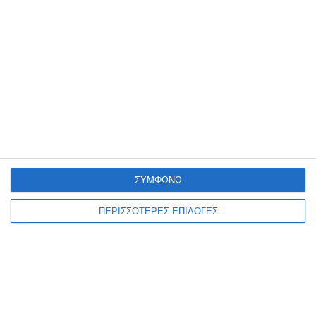
ΑΠΣ στο Καρπενήσι
Η Ζάκυνθος έδωσε το πρώτο δυνατό φιλικό τεστ της θερινής
προετοιμασίας της στο Καρπενήσι, όπου πραγματοποιεί το βασικό
στάδιο της προετοιμασίας της, μένοντας στο 0-0
…
8 Αυγούστου 2026
ΣΥΜΦΩΝΩ
ΠΕΡΙΣΣΟΤΕΡΕΣ ΕΠΙΛΟΓΕΣ
ΖΆΚΥΝΘΟΣ