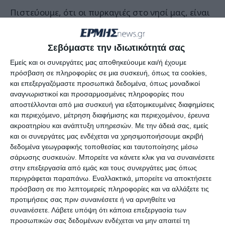
Πιστεύουμε, ότι οι πυρκαγιές στο νησί μας, είναι
εμπρησμοί κατόπιν σχεδίου, γιατί έγιναν κάτω
από συγκεκριμένες καιρικές συνθήκες, που
Σεβόμαστε την ιδιωτικότητά σας
ευνοούν τον εμπρησμό, και την εξάπλωση της
Εμείς και οι συνεργάτες μας αποθηκεύουμε και/ή έχουμε
φωτιάς. Επίσης είχαμε πολλές φωτιές, σε
πρόσβαση σε πληροφορίες σε μια συσκευή, όπως τα cookies,
διαφορετικά σημεία ,τη ίδια χρονική περίοδο.
και επεξεργαζόμαστε προσωπικά δεδομένα, όπως μοναδικοί
αναγνωριστικοί και προσαρμοσμένες πληροφορίες που
Θέλουμε να διαπιστωθούν οι ποινικές ευθύνες,
αποστέλλονται από μια συσκευή για εξατομικευμένες διαφημίσεις
όσων από δόλο ή από αμέλεια, δια πράξεων ή
και περιεχόμενο, μέτρηση διαφήμισης και περιεχομένου, έρευνα
παραλείψεων , συνέβαλαν στην εκδήλωση και
ακροατηρίου και ανάπτυξη υπηρεσιών.
Με την άδειά σας, εμείς
και οι συνεργάτες μας ενδέχεται να χρησιμοποιήσουμε ακριβή
επέκταση των ανωτέρων πυρκαγιών.
δεδομένα γεωγραφικής τοποθεσίας και ταυτοποίησης μέσω
σάρωσης συσκευών. Μπορείτε να κάνετε κλικ για να συναινέσετε
Η Συντονιστική των Ανεξαρτήτων Ελλήνων
στην επεξεργασία από εμάς και τους συνεργάτες μας όπως
περιγράφεται παραπάνω. Εναλλακτικά, μπορείτε να αποκτήσετε
Ζακύνθου αποτελείται από τους
πρόσβαση σε πιο λεπτομερείς πληροφορίες και να αλλάξετε τις
προτιμήσεις σας πριν συναινέσετε ή να αρνηθείτε να
Νικόλαο Γιακουμέλο, Κων/νο Καψάσκη, Λάζαρο
συναινέσετε.
Λάβετε υπόψη ότι κάποια επεξεργασία των
Κυβετό, Γιάννη Ξένο, Κων/νο Μαυρία
προσωπικών σας δεδομένων ενδέχεται να μην απαιτεί τη