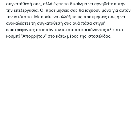
συγκατάθεσή σας, αλλά έχετε το δικαίωμα να αρνηθείτε αυτήν
την επεξεργασία. Οι προτιμήσεις σας θα ισχύουν μόνο για αυτόν
Η μήνυση έχει κατατεθεί για πραγματικούς
τον ιστότοπο. Μπορείτε να αλλάξετε τις προτιμήσεις σας ή να
λόγους ανθρώπινης ευαισθησία και ήταν
ανακαλέσετε τη συγκατάθεσή σας ανά πάσα στιγμή
επιστρέφοντας σε αυτόν τον ιστότοπο και κάνοντας κλικ στο
απόφαση της συντονιστικής Ζακύνθου τα
κουμπί "Απορρήτου" στο κάτω μέρος της ιστοσελίδας.
στοιχεία για την σκοπιμότητα των εμπρησμών
θα κατατεθούν στην συνέχεια. Όσοι καίνε τα
δάση ιδιωτικά η δημόσια στερούν το οξυγόνο
από την ζωή μας.
Αφήστε ένα σχόλιο
ΔΙΑΒΆΣΤΕ ΕΠΊΣΗΣ