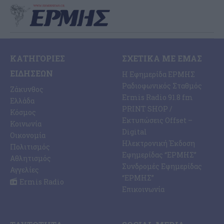
ΚΑΤΗΓΟΡΊΕΣ
ΣΧΕΤΙΚΆ ΜΕ ΕΜΆΣ
ΕΙΔΉΣΕΩΝ
Η Εφημερίδα ΕΡΜΗΣ
Ραδιοφωνικός Σταθμός
Ζάκυνθος
Ermis Radio 91.8 fm
Ελλάδα
PRINT SHOP /
Κόσμος
Εκτυπώσεις Offset –
Κοινωνία
Digital
Οικονομία
Ηλεκτρονική Έκδοση
Πολιτισμός
Εφημερίδας “ΕΡΜΗΣ”
Αθλητισμός
Συνδρομές Εφημερίδας
Αγγελίες
“ΕΡΜΗΣ”
Ermis Radio
Επικοινωνία