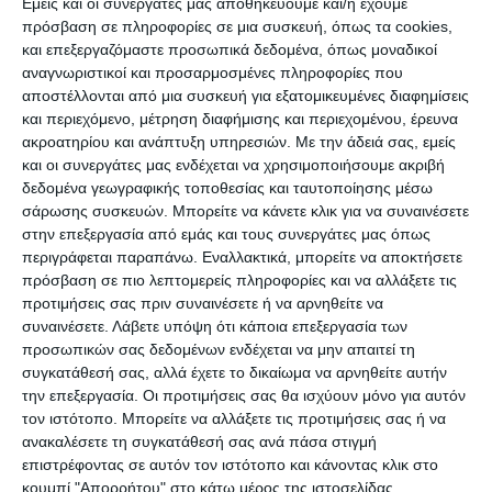
Εμείς και οι συνεργάτες μας αποθηκεύουμε και/ή έχουμε
φτάσει στα γραφεία της Δίωξης είναι πολλές. Οι
πρόσβαση σε πληροφορίες σε μια συσκευή, όπως τα cookies,
και επεξεργαζόμαστε προσωπικά δεδομένα, όπως μοναδικοί
περισσότερες, αν όχι όλες, αφορούν τις πηγές
αναγνωριστικοί και προσαρμοσμένες πληροφορίες που
των εσόδων των καταγγελλομένων, οι οποίες
αποστέλλονται από μια συσκευή για εξατομικευμένες διαφημίσεις
ερευνώνται προκειμένου να διαπιστωθεί αν είναι
και περιεχόμενο, μέτρηση διαφήμισης και περιεχομένου, έρευνα
ακροατηρίου και ανάπτυξη υπηρεσιών.
Με την άδειά σας, εμείς
νόμιμες και γνωστές στις φορολογικές υπηρεσίες.
και οι συνεργάτες μας ενδέχεται να χρησιμοποιήσουμε ακριβή
δεδομένα γεωγραφικής τοποθεσίας και ταυτοποίησης μέσω
Ανάμεσα τους και ένας επιφανής πολίτης ενός
σάρωσης συσκευών. Μπορείτε να κάνετε κλικ για να συναινέσετε
νησιού του Ιονίου, αντιπρόεδρος επιμελητηρίου,
στην επεξεργασία από εμάς και τους συνεργάτες μας όπως
περιγράφεται παραπάνω. Εναλλακτικά, μπορείτε να αποκτήσετε
ο οποίος προχώρησε πρόσφατα στην δημιουργία
πρόσβαση σε πιο λεπτομερείς πληροφορίες και να αλλάξετε τις
μιας νέας ναυτιλιακής εταιρείας και την αγορά
προτιμήσεις σας πριν συναινέσετε ή να αρνηθείτε να
ενός πλοίου που φέρει το όνομα του νησιού από
συναινέσετε.
Λάβετε υπόψη ότι κάποια επεξεργασία των
προσωπικών σας δεδομένων ενδέχεται να μην απαιτεί τη
το οποίο κατάγεται.
συγκατάθεσή σας, αλλά έχετε το δικαίωμα να αρνηθείτε αυτήν
την επεξεργασία. Οι προτιμήσεις σας θα ισχύουν μόνο για αυτόν
Η καταγγελία σχετικά με τον εν λόγω πλοιοκτήτη,
τον ιστότοπο. Μπορείτε να αλλάξετε τις προτιμήσεις σας ή να
ανακαλέσετε τη συγκατάθεσή σας ανά πάσα στιγμή
κατατέθηκε στη Δίωξη πριν από μερικούς μήνες
επιστρέφοντας σε αυτόν τον ιστότοπο και κάνοντας κλικ στο
και έκανε λόγο για χρήματα τα οποία
κουμπί "Απορρήτου" στο κάτω μέρος της ιστοσελίδας.