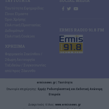
ΤΑΥΤΌΤΗΤΑ
SOCIAL MEDIA
Ταυτότητα Εφημερίδας
Ποιοι Είμαστε
Όροι Χρήσης
Πολιτική Προστασίας
ERMIS RADIO 91.8 FM
Δεδομένων
Πολιτική Cookies
ΧΡΉΣΙΜΑ
Φαρμακεία Ζακύνθου /
24ωρη Λειτουργία
Ταξιδεύω / Συγκοινωνίες
από/προς Ζάκυνθο
ermisnews.gr | Ταυτότητα
Eπωνυμία επιχείρησης:
Ερμής Ραδιοτηλεοπτική και Εκδοτική Ανώνυμη
Εταιρεία
Διακριτικός τίτλος:
www.ermisnews.gr