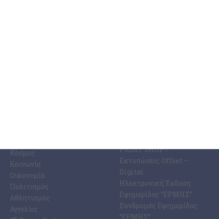
4 Αυγούστου 2026
ΚΑΤΗΓΟΡΊΕΣ
ΣΧΕΤΙΚΆ ΜΕ ΕΜΆΣ
ΕΙΔΉΣΕΩΝ
Η Εφημερίδα ΕΡΜΗΣ
Ραδιοφωνικός Σταθμός
Ζάκυνθος
Ermis Radio 91.8 fm
Ελλάδα
PRINT SHOP /
Κόσμος
Εκτυπώσεις Offset –
Κοινωνία
Digital
Οικονομία
Ηλεκτρονική Έκδοση
Πολιτισμός
Εφημερίδας “ΕΡΜΗΣ”
Αθλητισμός
Συνδρομές Εφημερίδας
Αγγελίες
“ΕΡΜΗΣ”