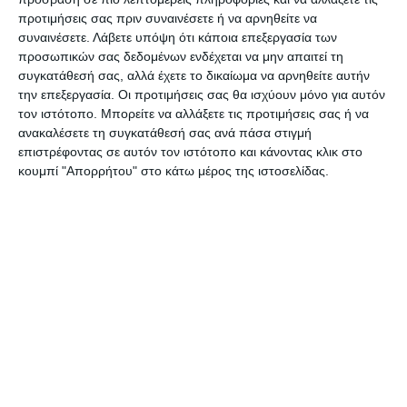
προτιμήσεις σας πριν συναινέσετε ή να αρνηθείτε να
Διεύθυνσης προκειμένου να ακολουθηθεί και άλλη
συναινέσετε.
Λάβετε υπόψη ότι κάποια επεξεργασία των
διαδικασία.
προσωπικών σας δεδομένων ενδέχεται να μην απαιτεί τη
συγκατάθεσή σας, αλλά έχετε το δικαίωμα να αρνηθείτε αυτήν
την επεξεργασία. Οι προτιμήσεις σας θα ισχύουν μόνο για αυτόν
Ο Γολγοθάς της γιαγιάς, τελείωσε τα μεσάνυχτα,
τον ιστότοπο. Μπορείτε να αλλάξετε τις προτιμήσεις σας ή να
με τους οικείους της να καταγγέλλουν ότι την
ανακαλέσετε τη συγκατάθεσή σας ανά πάσα στιγμή
είχαν νηστική για πάνω από 12 ώρες κι από το
επιστρέφοντας σε αυτόν τον ιστότοπο και κάνοντας κλικ στο
κουμπί "Απορρήτου" στο κάτω μέρος της ιστοσελίδας.
πρωί την είχαν με ένα ποτήρι νερό που ζήτησε η
ίδια, καθώς δεν της έδιναν ούτε νερό… Οι
αστυνομικοί μάλιστα, όπως καταγγέλλει η
Τζ.Ηλιάδου
, σε κάποιες στιγμές δεν ήταν καν
ευγενικοί με την 90χρονη…
Πηγή: www.ethnos.gr
Αφήστε ένα σχόλιο