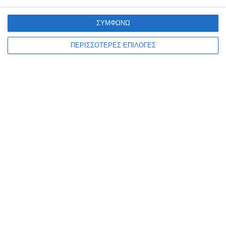
του Δυτικού Νείλου στην Ελλάδα, με τον ΕΟΔΥ να ανακοινώνει ακόμη
23 νέα εγχώρια κρούσματα
…
ΣΥΜΦΩΝΩ
6 Αυγούστου 2026
ΠΕΡΙΣΣΟΤΕΡΕΣ ΕΠΙΛΟΓΕΣ
ΕΛΛΆΔΑ
ΖΆΚΥΝΘΟΣ
Διονύσιος Ακτύπης: Η
ανάπλαση της παραλίας του