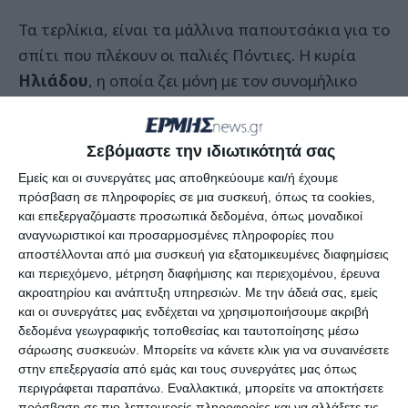
Τα τερλίκια, είναι τα μάλλινα παπουτσάκια για το
σπίτι που πλέκουν οι παλιές Πόντιες. Η κυρία
Ηλιάδου
, η οποία ζει μόνη με τον συνομήλικο
σύζυγό της πηγαίνει μια στο τόσο σε κεντρικό
δρόμο των Αμπελοκήπων, όπου γίνεται η λαϊκή
Σεβόμαστε την ιδιωτικότητά σας
και πουλά τα παπουτσάκια που πλέκει η ίδια.
Εμείς και οι συνεργάτες μας αποθηκεύουμε και/ή έχουμε
πρόσβαση σε πληροφορίες σε μια συσκευή, όπως τα cookies,
Όπως καταγγέλλει η κόρη της, ένα περιπολικό με
και επεξεργαζόμαστε προσωπικά δεδομένα, όπως μοναδικοί
τρεις άνδρες, την οδήγησαν στο αστυνομικό
αναγνωριστικοί και προσαρμοσμένες πληροφορίες που
τμήμα τής περιοχής των Αμπελοκήπων, που
αποστέλλονται από μια συσκευή για εξατομικευμένες διαφημίσεις
και περιεχόμενο, μέτρηση διαφήμισης και περιεχομένου, έρευνα
επενέβη ύστερα από κλήση άλλων, πιθανώς
ακροατηρίου και ανάπτυξη υπηρεσιών.
Με την άδειά σας, εμείς
πωλητών της λαϊκής, που κατήγγειλαν τη γιαγιά,
και οι συνεργάτες μας ενδέχεται να χρησιμοποιήσουμε ακριβή
που δεν είχε άδεια.
δεδομένα γεωγραφικής τοποθεσίας και ταυτοποίησης μέσω
σάρωσης συσκευών. Μπορείτε να κάνετε κλικ για να συναινέσετε
στην επεξεργασία από εμάς και τους συνεργάτες μας όπως
Αφού τής πήραν αποτυπώματα, την προσήγαγαν
περιγράφεται παραπάνω. Εναλλακτικά, μπορείτε να αποκτήσετε
στο Μέγαρο της Κεντρικής Αστυνομικής
πρόσβαση σε πιο λεπτομερείς πληροφορίες και να αλλάξετε τις