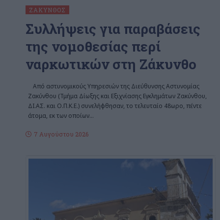
ΖΆΚΥΝΘΟΣ
Συλλήψεις για παραβάσεις
της νομοθεσίας περί
ναρκωτικών στη Ζάκυνθο
Από αστυνομικούς Υπηρεσιών της Διεύθυνσης Αστυνομίας
Ζακύνθου (Τμήμα Δίωξης και Εξιχνίασης Εγκλημάτων Ζακύνθου,
ΔΙ.ΑΣ. και Ο.Π.Κ.Ε.) συνελήφθησαν, το τελευταίο 48ωρο, πέντε
άτομα, εκ των οποίων
…
7 Αυγούστου 2026