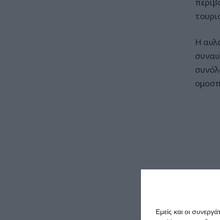
περίβ
τουρι
Η αυλ
συναυ
συνόλ
ομοσπ
Εμείς και οι συνεργ