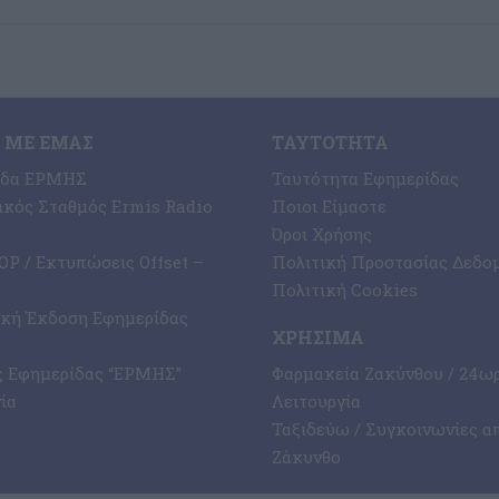
 ΜΕ ΕΜΆΣ
ΤΑΥΤΌΤΗΤΑ
ίδα ΕΡΜΗΣ
Ταυτότητα Εφημερίδας
κός Σταθμός Ermis Radio
Ποιοι Είμαστε
Όροι Χρήσης
P / Εκτυπώσεις Offset –
Πολιτική Προστασίας Δεδο
Πολιτική Cookies
ική Έκδοση Εφημερίδας
ΧΡΉΣΙΜΑ
ς Εφημερίδας “ΕΡΜΗΣ”
Φαρμακεία Ζακύνθου / 24ω
ία
Λειτουργία
Ταξιδεύω / Συγκοινωνίες α
Ζάκυνθο