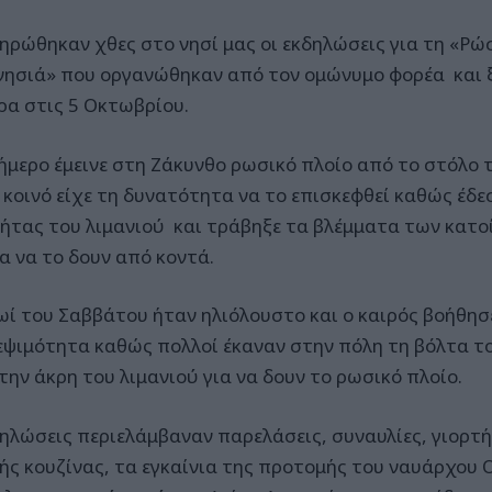
ηρώθηκαν χθες στο νησί μας οι εκδηλώσεις για τη «Ρώ
 νησιά» που οργανώθηκαν από τον ομώνυμο φορέα και 
ρα στις 5 Οκτωβρίου.
ιήμερο έμεινε στη Ζάκυνθο ρωσικό πλοίο από το στόλο
ο κοινό είχε τη δυνατότητα να το επισκεφθεί καθώς έδε
ήτας του λιμανιού και τράβηξε τα βλέμματα των κατο
ια να το δουν από κοντά.
ωί του Σαββάτου ήταν ηλιόλουστο και ο καιρός βοήθησ
εψιμότητα καθώς πολλοί έκαναν στην πόλη τη βόλτα τ
την άκρη του λιμανιού για να δουν το ρωσικό πλοίο.
δηλώσεις περιελάμβαναν παρελάσεις, συναυλίες, γιορτή
ής κουζίνας, τα εγκαίνια της προτομής του ναυάρχου