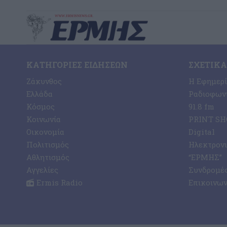
ΚΑΤΗΓΟΡΊΕΣ ΕΙΔΉΣΕΩΝ
ΣΧΕΤΙΚΆ
Ζάκυνθος
Η Εφημερ
Ελλάδα
Ραδιοφωνι
Κόσμος
91.8 fm
Κοινωνία
PRINT SHO
Οικονομία
Digital
Πολιτισμός
Ηλεκτρον
Αθλητισμός
“ΕΡΜΗΣ”
Αγγελίες
Συνδρομέ
Ermis Radio
Επικοινων