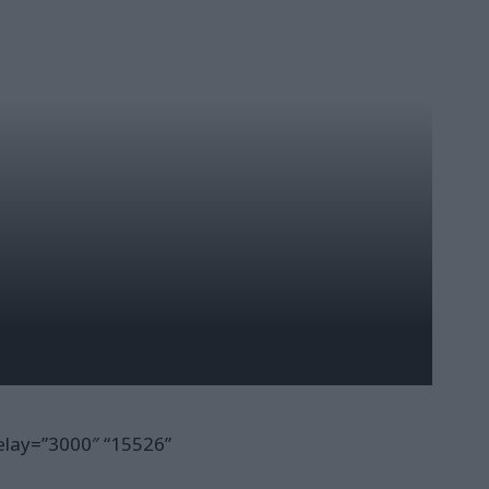
delay=”3000″ “15526”