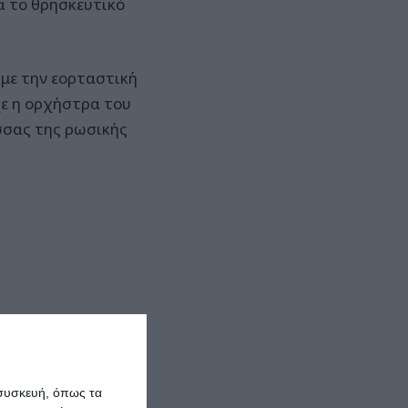
α το θρησκευτικό
με την εορταστική
ε η ορχήστρα του
σσας της ρωσικής
 συσκευή, όπως τα