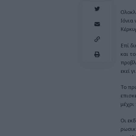
Ολοκλ
Ιόνια
Κέρκυ
Επί δ
και τ
προβλ
εκεί γ
Το πρ
επισκ
μέχρι 
Οι εκ
ρωσικ