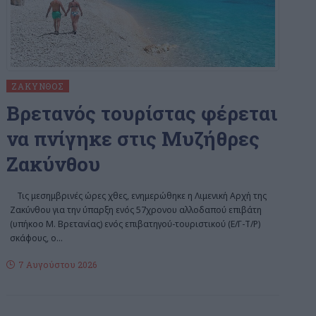
ΖΆΚΥΝΘΟΣ
Bρετανός τουρίστας φέρεται
να πνίγηκε στις Μυζήθρες
Ζακύνθου
Τις μεσημβρινές ώρες χθες, ενημερώθηκε η Λιμενική Αρχή της
Ζακύνθου για την ύπαρξη ενός 57χρονου αλλοδαπού επιβάτη
(υπήκοο Μ. Βρετανίας) ενός επιβατηγού-τουριστικού (Ε/Γ-Τ/Ρ)
σκάφους, ο
…
7 Αυγούστου 2026