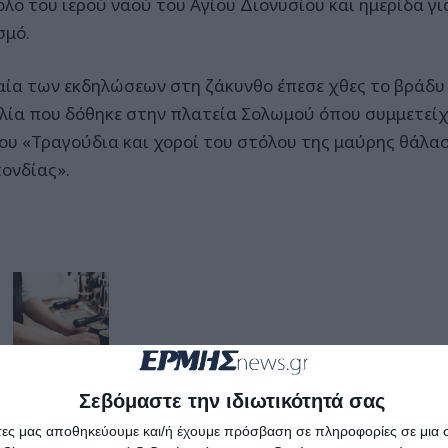
ολο του ιερού ναού του Αγίου Διονυσίου και ημερίδα γι
σμό.
αία των εκδηλώσεων στη ζάκυνθο έπεσε χθες το βράδυ 
λία που δόθηκε στην πλατεία Σολωμού όπου συμμετείχ
ου «Τραγούδια και χοροί του στόλου της μαύρης θάλα
ονδίας».
Σεβόμαστε την ιδιωτικότητά σας
άτες μας αποθηκεύουμε και/ή έχουμε πρόσβαση σε πληροφορίες σε μια