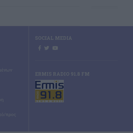
SOCIAL MEDIA
μένων
ERMIS RADIO 91.8 FM
ρη
πό/προς