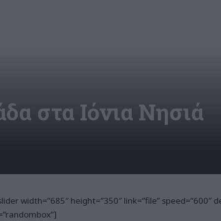
δα στα Ιόνια Νησιά
slider width=”685″ height=”350″ link=”file” speed=”600″ 
t=”randombox”]