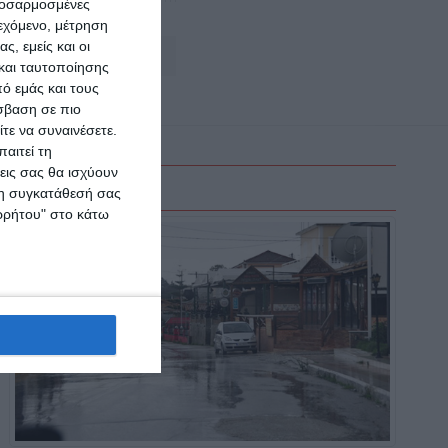
προσαρμοσμένες
ιεχόμενο, μέτρηση
ς, εμείς και οι
Αφήστε ένα σχόλιο
και ταυτοποίησης
ό εμάς και τους
σβαση σε πιο
τε να συναινέσετε.
αιτεί τη
εις σας θα ισχύουν
 τη συγκατάθεσή σας
ορρήτου" στο κάτω