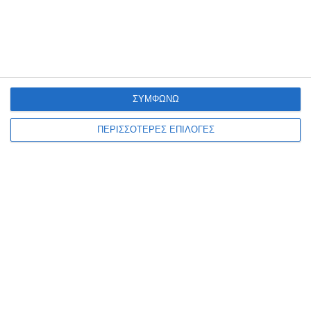
Στους 6 οι θάνατοι στην
Ελλάδα από τον ιό του
Δυτικού Νείλου και 65 τα
κρούσματα
ΣΥΜΦΩΝΩ
Αυξητική πορεία συνεχίζει να καταγράφει η λοίμωξη από τον ιό
ΠΕΡΙΣΣΟΤΕΡΕΣ ΕΠΙΛΟΓΕΣ
του Δυτικού Νείλου στην Ελλάδα, με τον ΕΟΔΥ να ανακοινώνει ακόμη
23 νέα εγχώρια κρούσματα
…
6 Αυγούστου 2026