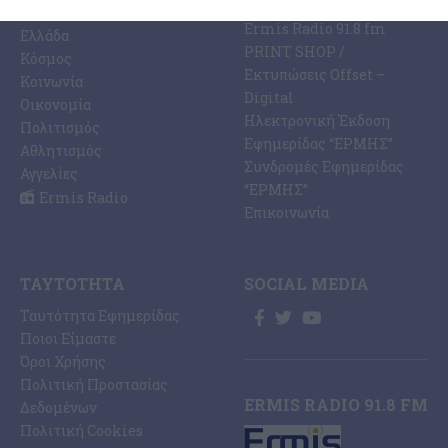
Ραδιοφωνικός Σταθμός
Ζάκυνθος
Ermis Radio 91.8 fm
Ελλάδα
PRINT SHOP /
Κόσμος
Εκτυπώσεις Offset –
Κοινωνία
Digital
Οικονομία
Ηλεκτρονική Έκδοση
Πολιτισμός
Εφημερίδας “ΕΡΜΗΣ”
Αθλητισμός
Συνδρομές Εφημερίδας
Αγγελίες
“ΕΡΜΗΣ”
Ermis Radio
Επικοινωνία
ΤΑΥΤΌΤΗΤΑ
SOCIAL MEDIA
Ταυτότητα Εφημερίδας
Ποιοι Είμαστε
Όροι Χρήσης
Πολιτική Προστασίας
ERMIS RADIO 91.8 FM
Δεδομένων
Πολιτική Cookies