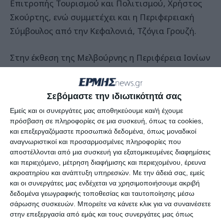
Επιτροπής Τουρισμού και Πολιτισμού, Χρήστος
Σκούρτης, ενώ συμμετέχει και η Περιφερειακή
Σύμβουλος από την Κεφαλονιά, Τζόγια Γρουζή.
Στην έκθεση της Μελβούρνης η Περιφέρεια Ιονίων
Νήσων συμμετέχει με περίπτερο, σε συνεργασία
με το Εμπορικό Ελληνοαυστραλιανό
Σεβόμαστε την ιδιωτικότητά σας
Επιμελητήριο. Στο πλαίσιο της έκθεσης
Εμείς και οι συνεργάτες μας αποθηκεύουμε και/ή έχουμε
πραγματοποιήθηκαν διάφορες εκδηλώσεις
πρόσβαση σε πληροφορίες σε μια συσκευή, όπως τα cookies,
μεταξύ των οποίων επτανησιακοί χοροί από
και επεξεργαζόμαστε προσωπικά δεδομένα, όπως μοναδικοί
συγκροτήματα ομογενών, ενώ η Περιφερειακή
αναγνωριστικοί και προσαρμοσμένες πληροφορίες που
αποστέλλονται από μια συσκευή για εξατομικευμένες διαφημίσεις
Σύμβουλος, Τζόγια Γρουζή, μίλησε με θέμα την
και περιεχόμενο, μέτρηση διαφήμισης και περιεχομένου, έρευνα
Επτανησιακή γαστρονομία και παρεχώρησε
ακροατηρίου και ανάπτυξη υπηρεσιών.
Με την άδειά σας, εμείς
συνέντευξη στο ραδιοφωνικό σταθμό 3XY.
και οι συνεργάτες μας ενδέχεται να χρησιμοποιήσουμε ακριβή
δεδομένα γεωγραφικής τοποθεσίας και ταυτοποίησης μέσω
σάρωσης συσκευών. Μπορείτε να κάνετε κλικ για να συναινέσετε
Τη Δευτέρα 19 Μαρτίου, η Επτανησιακή
στην επεξεργασία από εμάς και τους συνεργάτες μας όπως