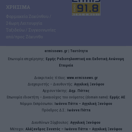
ΧΡΉΣΙΜΑ
Φαρμακεία Ζακύνθου /
24ωρη Λειτουργία
Ταξιδεύω / Συγκοινωνίες
από/προς Ζάκυνθο
ermisnews.gr | Ταυτότητα
Eπωνυμία επιχείρησης:
Ερμής Ραδιοτηλεοπτική και Εκδοτική Ανώνυμη
Εταιρεία
Διακριτικός τίτλος:
www.ermisnews.gr
Διαχειριστής – Διευθυντής:
Αγγελική Ξενόφου
Αρχισυντάκτης:
Δημ. Πέττας
Επωνυμία ιδιοκτήτη – Δικαιούχος του ονόματος (domain name):
Ερμής ΑΕ
Νόμιμοι Εκπρόσωποι:
Iωάννα Πέττα – Αγγελική Ξενόφου
Πρόεδρος Δ.Σ.:
Iωάννα Πέττα
Διευθύνων Σύμβουλος:
Αγγελική Ξενόφου
Μέτοχοι:
Αλέξανδρος Συνετός – Iωάννα Πέττα – Αγγελική Ξενόφου