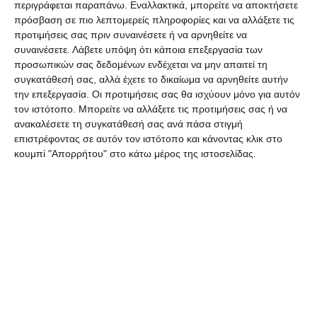
αποστολή θα επισκεφθεί το Ελληνικό Προξενείο
περιγράφεται παραπάνω. Εναλλακτικά, μπορείτε να αποκτήσετε
της Μελβούρνης και θα συναντηθεί με την
πρόσβαση σε πιο λεπτομερείς πληροφορίες και να αλλάξετε τις
προτιμήσεις σας πριν συναινέσετε ή να αρνηθείτε να
πρόξενο Ελένη Λιανίδου. Στη συνέχεια ο
συναινέσετε.
Λάβετε υπόψη ότι κάποια επεξεργασία των
Αντιπεριφερειάρχης, Χ. Σκούρτης, θα δώσει
προσωπικών σας δεδομένων ενδέχεται να μην απαιτεί τη
ραδιοφωνικές συνεντεύξεις πρώτα στο
συγκατάθεσή σας, αλλά έχετε το δικαίωμα να αρνηθείτε αυτήν
την επεξεργασία. Οι προτιμήσεις σας θα ισχύουν μόνο για αυτόν
ραδιόφωνο SBS και αμέσως μετά στο
τον ιστότοπο. Μπορείτε να αλλάξετε τις προτιμήσεις σας ή να
ραδιοφωνικό σταθμό 3XY.
ανακαλέσετε τη συγκατάθεσή σας ανά πάσα στιγμή
επιστρέφοντας σε αυτόν τον ιστότοπο και κάνοντας κλικ στο
κουμπί "Απορρήτου" στο κάτω μέρος της ιστοσελίδας.
Το απόγευμα της ίδια μέρας θα πραγματοποιηθεί
Ημερίδα της Περιφέρειας Ιονίων Νήσων, σε
συνεργασία με την Ομοσπονδία Επτανησίων στο
κτίριο της Ένωσης Κεφαλλήνων «Ο Κέφαλος».
Την Τρίτη 20 Μαρτίου έχει προγραμματισθεί
επίσημη συνάντηση με τον Υπουργό Πολιτισμού
της Βικτώρια, Νίκο Κότσιρα και τον ειδικό
σύμβουλο του Υπουργείου Φώτη Καπετόπουλο.