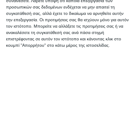
συναινέσετε.
Λάβετε υπόψη ότι κάποια επεξεργασία των
Γι’ αυτό οι μηχανικοί ανέφεραν πως πρέπει να
προσωπικών σας δεδομένων ενδέχεται να μην απαιτεί τη
γίνει γνωστό ότι υπάρχουν δύο διαφορετικές
συγκατάθεσή σας, αλλά έχετε το δικαίωμα να αρνηθείτε αυτήν
αποφάσεις και σύμφωνα με αυτές χρειάζεται
την επεξεργασία. Οι προτιμήσεις σας θα ισχύουν μόνο για αυτόν
τον ιστότοπο. Μπορείτε να αλλάξετε τις προτιμήσεις σας ή να
οριοθέτηση της περιοχής που έχει σεισμόπληκτα
ανακαλέσετε τη συγκατάθεσή σας ανά πάσα στιγμή
και προσδιορισμός της χορήγησης στεγαστικής
επιστρέφοντας σε αυτόν τον ιστότοπο και κάνοντας κλικ στο
συνδρομής.
κουμπί "Απορρήτου" στο κάτω μέρος της ιστοσελίδας.
Έγινε αναλυτική ενημέρωση για το πότε δίνεται
δωρεάν κρατική αρωγή στα σεισμόπληκτα και τι
ισχύει με τα εγκαταλελειμμένα, καθώς και τα
χρηματικά ποσά που δικαιούνται οι
σεισμόπληκτοι ανάλογα με το είδος του
κτίσματος.
Τα στοιχεία που ανακοινώθηκαν αναφέρθηκε ότι
έχουν γίνει μέχρι τώρα 860 αυτοψίες και το 60%