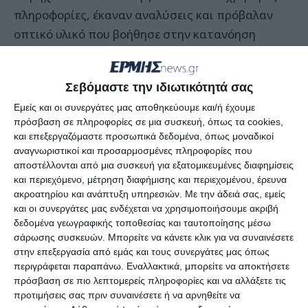
πληροφορίες, έκαναν αναλύσεις και πρόβαλαν
οπτικό υλικό που βοήθησε στην κατανόηση
επιμέρους ζητημάτων με τις συνέπειες του
Εγκέλαδου.
Σεβόμαστε την ιδιωτικότητά σας
Μεταξύ αυτών που επισημάνθηκαν ήταν η ηλικία
Εμείς και οι συνεργάτες μας αποθηκεύουμε και/ή έχουμε
πρόσβαση σε πληροφορίες σε μια συσκευή, όπως τα cookies,
κάθε κτιρίου που παίζει ρόλο για τη συμπεριφορά
και επεξεργαζόμαστε προσωπικά δεδομένα, όπως μοναδικοί
του σε ένα σεισμό, καθώς επίσης και η συντήρησή
αναγνωριστικοί και προσαρμοσμένες πληροφορίες που
του.
αποστέλλονται από μια συσκευή για εξατομικευμένες διαφημίσεις
και περιεχόμενο, μέτρηση διαφήμισης και περιεχομένου, έρευνα
ακροατηρίου και ανάπτυξη υπηρεσιών.
Με την άδειά σας, εμείς
Οι βλάβες των σεισμοπλήκτων χωρίζονται σε
και οι συνεργάτες μας ενδέχεται να χρησιμοποιήσουμε ακριβή
γενικού και τοπικού χαρακτήρα.
δεδομένα γεωγραφικής τοποθεσίας και ταυτοποίησης μέσω
σάρωσης συσκευών. Μπορείτε να κάνετε κλικ για να συναινέσετε
στην επεξεργασία από εμάς και τους συνεργάτες μας όπως
Τα ερωτήματα της κοινής γνώμης εστιάζονται
περιγράφεται παραπάνω. Εναλλακτικά, μπορείτε να αποκτήσετε
στον τρόπο της επισκευής και στην αποζημίωση.
πρόσβαση σε πιο λεπτομερείς πληροφορίες και να αλλάξετε τις
προτιμήσεις σας πριν συναινέσετε ή να αρνηθείτε να