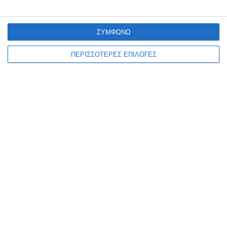
ΔΙΑΒΆΣΤΕ ΕΠΊΣΗΣ
ΣΥΜΦΩΝΩ
ΠΕΡΙΣΣΟΤΕΡΕΣ ΕΠΙΛΟΓΕΣ
ΖΆΚΥΝΘΟΣ
Σύλληψη αλλοδαπού για
παραεμπόριο
Συνελήφθη, από αστυνομικούς του Αστυνομικού Τμήματος