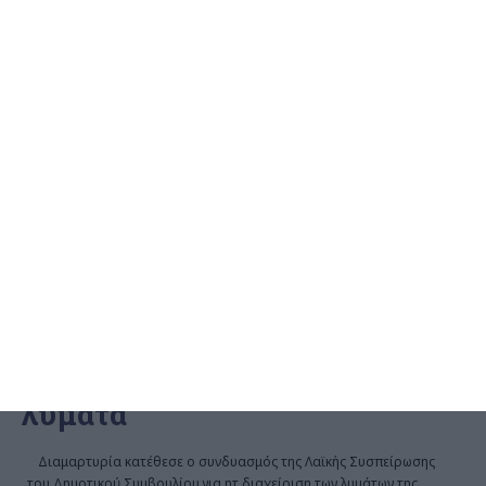
ΖΆΚΥΝΘΟΣ
Λαϊκή Συσπείρωση:
Εκρηκτικό το πρόβλημα με τα
λύματα
Διαμαρτυρία κατέθεσε ο συνδυασμός της Λαϊκής Συσπείρωσης
του Δημοτικού Συμβουλίου για ητ διαχείριση των λυμάτων της