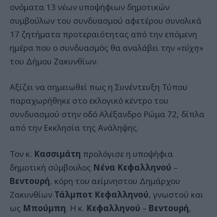
ονόματα 13 νέων υποψήφιων δημοτικών
συμβούλων του συνδυασμού αφετέρου συνολικά
17 ζητήματα προτεραιότητας από την επόμενη
ημέρα που ο συνδυασμός θα αναλάβει την «
τύχη
»
του Δήμου Ζακυνθίων.
Αξίζει να σημειωθεί πως η Συνέντευξη Τύπου
παραχωρήθηκε στο εκλογικό κέντρο του
συνδυασμού στην οδό Αλέξανδρο Ρώμα 72, δίπλα
από την Εκκλησία της Ανάληψης.
Τον κ.
Κασσιμάτη
προλόγισε η υποψήφια
δημοτική σύμβουλος
Νένα Κεφαλληνού
–
Βεντουρή
, κόρη του αείμνηστου Δημάρχου
Ζακυνθίων
Τάλμποτ Κεφαλληνού
, γνωστού και
ως
Μπούμπη
. Η κ.
Κεφαλληνού
–
Βεντουρή
,