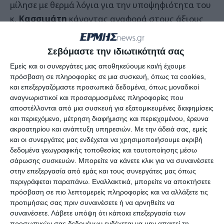
μίλησε με θερμά λόγια για την υποψηφιότητα του
κ.
Κασσιμάτη
κάνοντας αναφορά στους άξιους
και αγαπητούς γονείς του, στην προσφορά του
στο Νοσοκομείο Ζακύνθου για τη δημιουργία μιας
Σεβόμαστε την ιδιωτικότητά σας
πρότυπης καρδιολογικής μονάδας, για την
Εμείς και οι συνεργάτες μας αποθηκεύουμε και/ή έχουμε
παρουσία του στην πολιτική αλλά και την
πρόσβαση σε πληροφορίες σε μια συσκευή, όπως τα cookies,
κοινωνία.
και επεξεργαζόμαστε προσωπικά δεδομένα, όπως μοναδικοί
αναγνωριστικοί και προσαρμοσμένες πληροφορίες που
αποστέλλονται από μια συσκευή για εξατομικευμένες διαφημίσεις
«Ως δημοτικός σύμβουλος ήταν ο μόνος που έκανε
και περιεχόμενο, μέτρηση διαφήμισης και περιεχομένου, έρευνα
δημιουργική δυναμική και τίμια αντιπολίτευση»
ακροατηρίου και ανάπτυξη υπηρεσιών.
Με την άδειά σας, εμείς
και οι συνεργάτες μας ενδέχεται να χρησιμοποιήσουμε ακριβή
ανέφερε μεταξύ άλλων, σημειώνοντας πως την
δεδομένα γεωγραφικής τοποθεσίας και ταυτοποίησης μέσω
θυμίζει σε πολλά τον
Μπούμπη
.
σάρωσης συσκευών. Μπορείτε να κάνετε κλικ για να συναινέσετε
στην επεξεργασία από εμάς και τους συνεργάτες μας όπως
περιγράφεται παραπάνω. Εναλλακτικά, μπορείτε να αποκτήσετε
Ο υποψήφιος Δήμαρχος
Αντώνης Κασσιμάτης
πρόσβαση σε πιο λεπτομερείς πληροφορίες και να αλλάξετε τις
ανακοίνωσε τα ονόματα των συνυποψηφίων του
προτιμήσεις σας πριν συναινέσετε ή να αρνηθείτε να
και συγκεκριμένα πρόκειται για τους
Βυθούλκα
συναινέσετε.
Λάβετε υπόψη ότι κάποια επεξεργασία των
προσωπικών σας δεδομένων ενδέχεται να μην απαιτεί τη