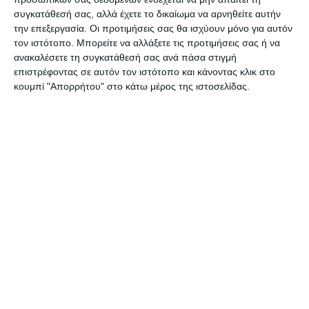
Παναγιώτη
, εκπαιδευτικό,
Γκλαβά- Σμαραγδή
συγκατάθεσή σας, αλλά έχετε το δικαίωμα να αρνηθείτε αυτήν
Διονυσία
, εκαπιδευτικό,
Δερνίκα Νίκη
την επεξεργασία. Οι προτιμήσεις σας θα ισχύουν μόνο για αυτόν
εκπαιδευτικό ειδικής αγωγής,
Καραμαλίκη
τον ιστότοπο. Μπορείτε να αλλάξετε τις προτιμήσεις σας ή να
ανακαλέσετε τη συγκατάθεσή σας ανά πάσα στιγμή
Μαρία
, Ελεύθερος Επαγγελματίας,
Καρμίρης
επιστρέφοντας σε αυτόν τον ιστότοπο και κάνοντας κλικ στο
Νίκος
επιχειρηματίας,
Κολυβάς Στέφανος –
κουμπί "Απορρήτου" στο κάτω μέρος της ιστοσελίδας.
Νεκτάριος
επιχειρηματίας,
Κοντονής
Χαράλαμπος
τέως Πρόεδρος Τ.Κ
Βανάτου,
Κρεζία Ρούλα
επιχειρηματίας,
Μπαλάφα
Βασιλική
, ελεύθερη επαγγελματίας,
Πέττας
Αναστάσιος
μαρμαρογλύπτης,
Πρελορέτζος
Γιάννης
Ξενοδοχοϋπάλληλος,
Πυλαρινού Ειρήνη
Ιδιωτική υπάλληλος και
Στάμος Νίκος
συνταξιούχος τραπεζικός.
ΟΙ 17 ΠΡΟΤΕΡΑΙΟΤΗΤΕΣ
Στην συνέχεια, παρέθεσε τις 17 άμεσες