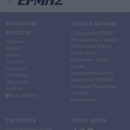
ΚΑΤΗΓΟΡΊΕΣ
ΣΧΕΤΙΚΆ ΜΕ ΕΜΆΣ
ΕΙΔΉΣΕΩΝ
Η Εφημερίδα ΕΡΜΗΣ
Ραδιοφωνικός Σταθμός
Ζάκυνθος
Ermis Radio 91.8 fm
Ελλάδα
PRINT SHOP /
Κόσμος
Εκτυπώσεις Offset –
Κοινωνία
Digital
Οικονομία
Ηλεκτρονική Έκδοση
Πολιτισμός
Εφημερίδας “ΕΡΜΗΣ”
Αθλητισμός
Συνδρομές Εφημερίδας
Αγγελίες
“ΕΡΜΗΣ”
Ermis Radio
Επικοινωνία
ΤΑΥΤΌΤΗΤΑ
SOCIAL MEDIA
Ταυτότητα Εφημερίδας