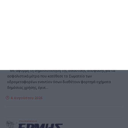
ΖΆΚΥΝΘΟΣ
Συνέχιση του δικαστικού
αγώνα ανακοίνωσε το
Σωματείο υδρομεταφορέων
Ζακύνθου
Με αφορμή τη δημοσιοποίηση της δικαστικής απόφασης για τα
ασφαλιστικά μέτρα που κατέθεσε το Σωματείο των
υδρομεταφορέων εναντίον όσων διαθέτουν φορτηγά οχήματα
δημόσιας χρήσης, έγινε
…
4 Αυγούστου 2026