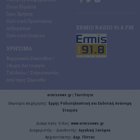
Ποιοι Είμαστε
Όροι Χρήσης
Πολιτική Προστασίας
ERMIS RADIO 91.8 FM
Δεδομένων
Πολιτική Cookies
ΧΡΉΣΙΜΑ
Φαρμακεία Ζακύνθου /
24ωρη Λειτουργία
Ταξιδεύω / Συγκοινωνίες
από/προς Ζάκυνθο
ermisnews.gr | Ταυτότητα
Eπωνυμία επιχείρησης:
Ερμής Ραδιοτηλεοπτική και Εκδοτική Ανώνυμη
Εταιρεία
Διακριτικός τίτλος:
www.ermisnews.gr
Διαχειριστής – Διευθυντής:
Αγγελική Ξενόφου
Αρχισυντάκτης:
Δημ. Πέττας