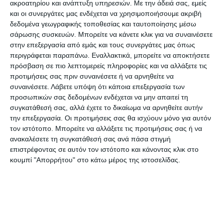
ακροατηρίου και ανάπτυξη υπηρεσιών.
Με την άδειά σας, εμείς
όχι μόνο υπολείπεται των πραγματικών αναγκών
και οι συνεργάτες μας ενδέχεται να χρησιμοποιήσουμε ακριβή
υγείας στο νησί αλλά ενέχει και σοβαρότατο
δεδομένα γεωγραφικής τοποθεσίας και ταυτοποίησης μέσω
σάρωσης συσκευών. Μπορείτε να κάνετε κλικ για να συναινέσετε
κίνδυνο για επείγοντα περιστατικά υγείας και
στην επεξεργασία από εμάς και τους συνεργάτες μας όπως
αναγκών νοσηλείας έως και θανατηφόρα. Από το
περιγράφεται παραπάνω. Εναλλακτικά, μπορείτε να αποκτήσετε
έτος 2004, οπότε και συστήθηκε το παράρτημα
πρόσβαση σε πιο λεπτομερείς πληροφορίες και να αλλάξετε τις
προτιμήσεις σας πριν συναινέσετε ή να αρνηθείτε να
του ΕΚΑΒ στην Ζάκυνθο, δεν έχει γίνει καμία
συναινέσετε.
Λάβετε υπόψη ότι κάποια επεξεργασία των
περαιτέρω πρόσληψη. Από μια συνολική δύναμη
προσωπικών σας δεδομένων ενδέχεται να μην απαιτεί τη
προσωπικού δώδεκα (12) ατόμων υπηρετούν
συγκατάθεσή σας, αλλά έχετε το δικαίωμα να αρνηθείτε αυτήν
την επεξεργασία. Οι προτιμήσεις σας θα ισχύουν μόνο για αυτόν
μόνο οκτώ (8) υπάλληλοι. Αυτοί κατανέμονται
τον ιστότοπο. Μπορείτε να αλλάξετε τις προτιμήσεις σας ή να
καθημερινά σε δυο άτομα το πρωί, δυο άτομα το
ανακαλέσετε τη συγκατάθεσή σας ανά πάσα στιγμή
απόγευμα και δυο την νύχτα (με δυο άτομα σε
επιστρέφοντας σε αυτόν τον ιστότοπο και κάνοντας κλικ στο
κουμπί "Απορρήτου" στο κάτω μέρος της ιστοσελίδας.
ημερήσια ανάπαυση) με αποτέλεσμα να
πραγματοποιείται υπέρμετρος αριθμός βαρδιών
τον μήνα (περί τις 90), πράγμα που περιάγει το
υπαρκτό προσωπικό σε απόλυτη κόπωση αλλά
και εγκυμονεί σοβαρούς κινδύνους για την μη