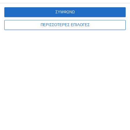
Πόσες φορές ακόμη πρέπει να αναδειχθεί το ίδιο πρόβλημα στα
ΣΥΜΦΩΝΩ
επείγοντα του Νοσοκομείου για να υπάρξει λύση; αναρωτιέται η
Νομαρχιακή Επιτροπή ΠΑΣΟΚ Ζακύνθου η οποία
…
ΠΕΡΙΣΣΟΤΕΡΕΣ ΕΠΙΛΟΓΕΣ
8 Αυγούστου 2026
ΑΘΛΗΤΙΣΜΌΣ
ΖΆΚΥΝΘΟΣ