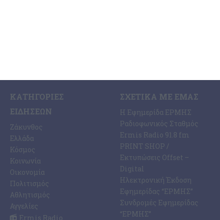
7 Αυγούστου 2026
ΚΑΤΗΓΟΡΊΕΣ
ΣΧΕΤΙΚΆ ΜΕ ΕΜΆΣ
ΕΙΔΉΣΕΩΝ
Η Εφημερίδα ΕΡΜΗΣ
Ραδιοφωνικός Σταθμός
Ζάκυνθος
Ermis Radio 91.8 fm
Ελλάδα
PRINT SHOP /
Κόσμος
Εκτυπώσεις Offset –
Κοινωνία
Digital
Οικονομία
Ηλεκτρονική Έκδοση
Πολιτισμός
Εφημερίδας “ΕΡΜΗΣ”
Αθλητισμός
Συνδρομές Εφημερίδας
Αγγελίες
“ΕΡΜΗΣ”
Ermis Radio