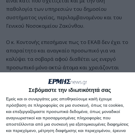
είναι κάτι που σχετίζεται και με την όλη
παθολογία των υπηρεσιών του δημοσίου
συστήματος υγείας, περιλαμβανομένου και του
Γενικού Νοσοκομείου Ζακύνθου.
Ο κ. Κοντονής επεσήμανε πως το ΕΚΑΒ δεν έχει το
απαραίτητο και αναγκαίο προσωπικό για να
καλύψει τα σοβαρά αφού διαθέτει ως ενεργό
προσωπικό μόνο οκτώ άτομα και χρειάζονται
τυολάχιστον άλλα δύο άτομα για να
ανταποκριθεί στις υποχρεώσεις του!
Σεβόμαστε την ιδιωτικότητά σας
Εμείς και οι συνεργάτες μας αποθηκεύουμε και/ή έχουμε
Αναλυτικά το κείμενο της ερώτησης που
πρόσβαση σε πληροφορίες σε μια συσκευή, όπως τα cookies,
κατατέθηκε στη Βουλή στις 21 Ιουνίου αναφέρει
και επεξεργαζόμαστε προσωπικά δεδομένα, όπως μοναδικοί
τα ακόλουθα:
αναγνωριστικοί και προσαρμοσμένες πληροφορίες που
αποστέλλονται από μια συσκευή για εξατομικευμένες διαφημίσεις
και περιεχόμενο, μέτρηση διαφήμισης και περιεχομένου, έρευνα
Η σημερινή κατάσταση του ΕΚΑΒ στην Ζάκυνθο