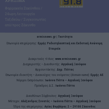
ΧΡΉΣΙΜΑ
Φαρμακεία Ζακύνθου /
24ωρη Λειτουργία
Ταξιδεύω / Συγκοινωνίες
από/προς Ζάκυνθο
ermisnews.gr | Ταυτότητα
Eπωνυμία επιχείρησης:
Ερμής Ραδιοτηλεοπτική και Εκδοτική Ανώνυμη
Εταιρεία
Διακριτικός τίτλος:
www.ermisnews.gr
Διαχειριστής – Διευθυντής:
Αγγελική Ξενόφου
Αρχισυντάκτης:
Δημ. Πέττας
Επωνυμία ιδιοκτήτη – Δικαιούχος του ονόματος (domain name):
Ερμής ΑΕ
Νόμιμοι Εκπρόσωποι:
Iωάννα Πέττα – Αγγελική Ξενόφου
Πρόεδρος Δ.Σ.:
Iωάννα Πέττα
Διευθύνων Σύμβουλος:
Αγγελική Ξενόφου
Μέτοχοι:
Αλέξανδρος Συνετός – Iωάννα Πέττα – Αγγελική Ξενόφου
Έδρα της επιχείρησης:
Aγίας Βαρβάρας 2 – 29100 Ζάκυνθος