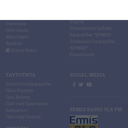
Ermis Radio 91.8 fm
Ελλάδα
PRINT SHOP /
Κόσμος
Εκτυπώσεις Offset –
Κοινωνία
Digital
Οικονομία
Ηλεκτρονική Έκδοση
Πολιτισμός
Εφημερίδας “ΕΡΜΗΣ”
Αθλητισμός
Συνδρομές Εφημερίδας
Αγγελίες
“ΕΡΜΗΣ”
Ermis Radio
Επικοινωνία
ΤΑΥΤΌΤΗΤΑ
SOCIAL MEDIA
Ταυτότητα Εφημερίδας
Ποιοι Είμαστε
Όροι Χρήσης
Πολιτική Προστασίας
ERMIS RADIO 91.8 FM
Δεδομένων
Πολιτική Cookies