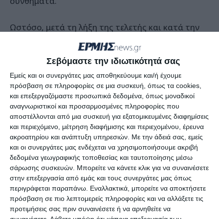
συνθήματα.
Ωστόσο, μετά τη λήξη της τελετής και κατά την
αποχώρηση των επισήμων, μέλος της ομάδας
της Χρυσής Αυγής κατέθεσε τελικά το στεφάνι.
Σεβόμαστε την ιδιωτικότητά σας
Εμείς και οι συνεργάτες μας αποθηκεύουμε και/ή έχουμε
Νωρίτερα το πρωί παρουσία των πολιτικών,
πρόσβαση σε πληροφορίες σε μια συσκευή, όπως τα cookies,
αυτοδιοικητικών και στρατιωτικών
και επεξεργαζόμαστε προσωπικά δεδομένα, όπως μοναδικοί
αναγνωριστικοί και προσαρμοσμένες πληροφορίες που
αρχών,τελέσθηκε λειτουργία και δοξολογία στον
αποστέλλονται από μια συσκευή για εξατομικευμένες διαφημίσεις
ιστορικό ναό του Αγίου Σπυρίδωνα, στην είσοδο
και περιεχόμενο, μέτρηση διαφήμισης και περιεχομένου, έρευνα
του οποίου δολοφονήθηκε ο Ιωάννης
ακροατηρίου και ανάπτυξη υπηρεσιών.
Με την άδειά σας, εμείς
και οι συνεργάτες μας ενδέχεται να χρησιμοποιήσουμε ακριβή
Καποδίστριας.
δεδομένα γεωγραφικής τοποθεσίας και ταυτοποίησης μέσω
σάρωσης συσκευών. Μπορείτε να κάνετε κλικ για να συναινέσετε
Σημειώνεται ότι στη γειτονική πλατεία, μπροστά
στην επεξεργασία από εμάς και τους συνεργάτες μας όπως
από το δημαρχείο Ναυπλίου και πλάι στο
περιγράφεται παραπάνω. Εναλλακτικά, μπορείτε να αποκτήσετε
πρόσβαση σε πιο λεπτομερείς πληροφορίες και να αλλάξετε τις
μνημείων Τριών Ναυάρχων, άγνωστοι άπλωσαν
προτιμήσεις σας πριν συναινέσετε ή να αρνηθείτε να
το πρωί πανό με το σύνθημα «ΟΧΙ στο Δ’ ΡΑΪΧ».
συναινέσετε.
Λάβετε υπόψη ότι κάποια επεξεργασία των