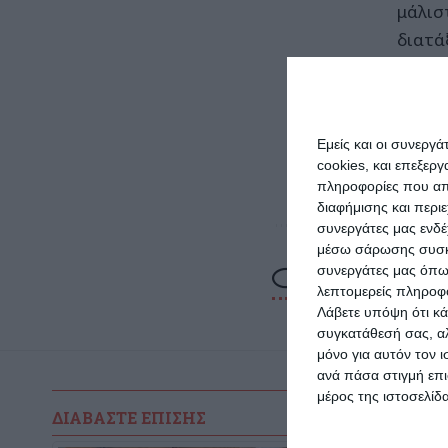
μάλισ
διατάξ
Η ίδι
αρμόδ
Εμείς και οι συνεργ
cookies, και επεξε
Πηγή:
πληροφορίες που απο
διαφήμισης και περι
συνεργάτες μας ενδέ
μέσω σάρωσης συσκευ
συνεργάτες μας όπω
λεπτομερείς πληροφορ
Λάβετε υπόψη ότι κά
συγκατάθεσή σας, αλ
μόνο για αυτόν τον 
ανά πάσα στιγμή επι
μέρος της ιστοσελίδα
ΔΙΑΒΆΣΤΕ ΕΠΊΣΗΣ