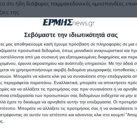
τα ότι ήδη διάφορες παμμακεδονικές ομοσπονδίες επικ
εις της.
α ανέφερε δε ότι την Πέμπτη 16 Μαΐου θα συνεδριάσουν
Σεβόμαστε την ιδιωτικότητά σας
ιες επιτροπές για την εξέταση του ζητήματος των εμ
άτες μας αποθηκεύουμε και/ή έχουμε πρόσβαση σε πληροφορίες σε μια
ργαζόμαστε προσωπικά δεδομένα, όπως μοναδικοί αναγνωριστικοί και 
protothema.gr
στέλλονται από μια συσκευή για εξατομικευμένες διαφημίσεις και περ
εχομένου, έρευνα ακροατηρίου και ανάπτυξη υπηρεσιών.
Με την άδειά σα
χεται να χρησιμοποιήσουμε ακριβή δεδομένα γεωγραφικής τοποθεσίας 
ών. Μπορείτε να κάνετε κλικ για να συναινέσετε στην επεξεργασία απ
ς περιγράφεται παραπάνω. Εναλλακτικά, μπορείτε να αποκτήσετε πρό
ίες και να αλλάξετε τις προτιμήσεις σας πριν συναινέσετε ή να αρνηθεί
ποια επεξεργασία των προσωπικών σας δεδομένων ενδέχεται να μην απ
λά έχετε το δικαίωμα να αρνηθείτε αυτήν την επεξεργασία. Οι προτιμήσ
ιστότοπο. Μπορείτε να αλλάξετε τις προτιμήσεις σας ή να ανακαλέσετε
στρέφοντας σε αυτόν τον ιστότοπο και κάνοντας κλικ στο κουμπί "Απ
ς.