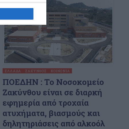
ΕΛΛΆΔΑ
ΖΆΚΥΝΘΟΣ
ΚΟΙΝΩΝΊΑ
ΠΟΕΔΗΝ : To Νοσοκομείο
Ζακύνθου είναι σε διαρκή
εφημερία από τροχαία
ατυχήματα, βιασμούς και
δηλητηριάσεις από αλκοόλ