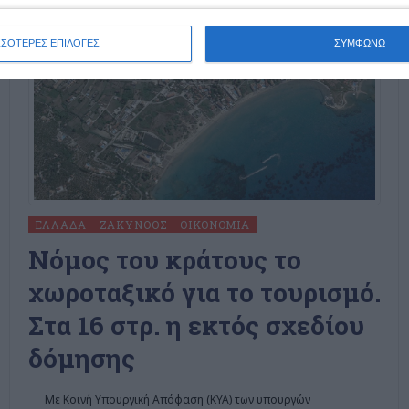
ΣΣΟΤΕΡΕΣ ΕΠΙΛΟΓΕΣ
ΣΥΜΦΩΝΩ
ΕΛΛΆΔΑ
ΖΆΚΥΝΘΟΣ
ΟΙΚΟΝΟΜΊΑ
Nόμος του κράτους το
χωροταξικό για το τουρισμό.
Στα 16 στρ. η εκτός σχεδίου
δόμησης
Με Κοινή Υπουργική Απόφαση (ΚΥΑ) των υπουργών