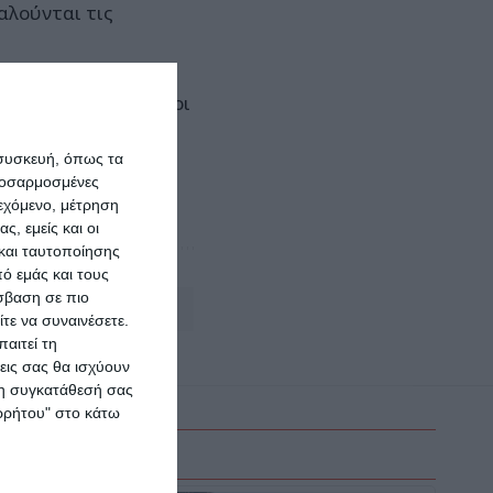
αλούνται τις
 στην Θεσσαλονίκη οι
πορικών σημάτων.
 συσκευή, όπως τα
προσαρμοσμένες
ιεχόμενο, μέτρηση
ς, εμείς και οι
και ταυτοποίησης
ό εμάς και τους
σβαση σε πιο
Αφήστε ένα σχόλιο
τε να συναινέσετε.
αιτεί τη
εις σας θα ισχύουν
 τη συγκατάθεσή σας
ορρήτου" στο κάτω