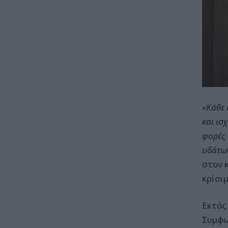
«Κάθε 
και ισ
φορές 
υδάτων
στον 
κρίσι
Εκτός
Συμφω