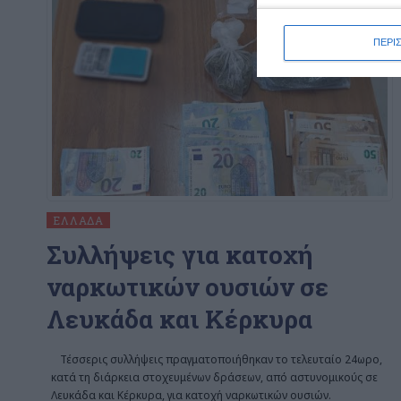
ΠΕΡΙ
ΕΛΛΆΔΑ
Συλλήψεις για κατοχή
ναρκωτικών ουσιών σε
Λευκάδα και Κέρκυρα
Τέσσερις συλλήψεις πραγματοποιήθηκαν το τελευταίο 24ωρο,
κατά τη διάρκεια στοχευμένων δράσεων, από αστυνομικούς σε
Λευκάδα και Κέρκυρα, για κατοχή ναρκωτικών ουσιών.