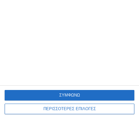
κατάσταση κινητοποίησης
Red Code – Σε επιφυλακή η
Πυροσβεστική
Σε κατάσταση κινητοποίησης Red Code, τίθενται για σήμερα
Δευτέρα 10 Αυγούστου 2026, μετά και την συνεδρίαση της
Επιτροπής Εκτίμησης Κινδύνου για τις πιθανότητες εκδήλωσης
πυρκαγιών,
…
10 Αυγούστου 2026
ΣΥΜΦΩΝΩ
ΠΕΡΙΣΣΟΤΕΡΕΣ ΕΠΙΛΟΓΕΣ