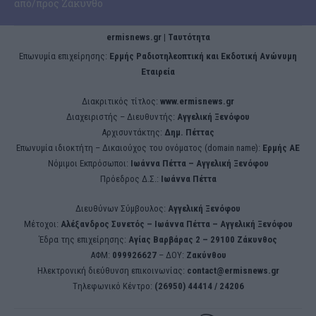
από/προς Ζάκυνθο
ermisnews.gr | Ταυτότητα
Eπωνυμία επιχείρησης:
Ερμής Ραδιοτηλεοπτική και Εκδοτική Ανώνυμη
Εταιρεία
Διακριτικός τίτλος:
www.ermisnews.gr
Διαχειριστής – Διευθυντής:
Αγγελική Ξενόφου
Αρχισυντάκτης:
Δημ. Πέττας
Επωνυμία ιδιοκτήτη – Δικαιούχος του ονόματος (domain name):
Ερμής ΑΕ
Νόμιμοι Εκπρόσωποι:
Iωάννα Πέττα – Αγγελική Ξενόφου
Πρόεδρος Δ.Σ.:
Iωάννα Πέττα
Διευθύνων Σύμβουλος:
Αγγελική Ξενόφου
Μέτοχοι:
Αλέξανδρος Συνετός – Iωάννα Πέττα – Αγγελική Ξενόφου
Έδρα της επιχείρησης:
Aγίας Βαρβάρας 2 – 29100 Ζάκυνθος
ΑΦΜ:
099926627
– ΔΟΥ:
Ζακύνθου
Ηλεκτρονική διεύθυνση επικοινωνίας:
contact@ermisnews.gr
Tηλεφωνικό Κέντρο:
(26950) 44414 / 24206