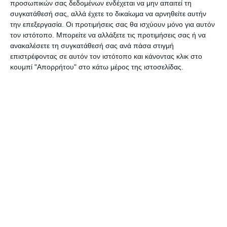
προσωπικών σας δεδομένων ενδέχεται να μην απαιτεί τη
προσθήκη των Ετεροδημοτών, των εκλογέων
συγκατάθεσή σας, αλλά έχετε το δικαίωμα να αρνηθείτε αυτήν
την επεξεργασία. Οι προτιμήσεις σας θα ισχύουν μόνο για αυτόν
πολιτών της Ευρωπαϊκής Ένωσης, καθώς και των
τον ιστότοπο. Μπορείτε να αλλάξετε τις προτιμήσεις σας ή να
ειδικών κατηγοριών π.χ. στρατιωτικών.
ανακαλέσετε τη συγκατάθεσή σας ανά πάσα στιγμή
επιστρέφοντας σε αυτόν τον ιστότοπο και κάνοντας κλικ στο
κουμπί "Απορρήτου" στο κάτω μέρος της ιστοσελίδας.
Αφήστε ένα σχόλιο
ΔΙΑΒΆΣΤΕ ΕΠΊΣΗΣ