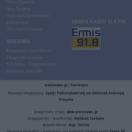
Ποιοι Είμαστε
Όροι Χρήσης
Πολιτική Προστασίας
ERMIS RADIO 91.8 FM
Δεδομένων
Πολιτική Cookies
ΧΡΉΣΙΜΑ
Φαρμακεία Ζακύνθου /
24ωρη Λειτουργία
Ταξιδεύω / Συγκοινωνίες
από/προς Ζάκυνθο
ermisnews.gr | Ταυτότητα
Eπωνυμία επιχείρησης:
Ερμής Ραδιοτηλεοπτική και Εκδοτική Ανώνυμη
Εταιρεία
Διακριτικός τίτλος:
www.ermisnews.gr
Διαχειριστής – Διευθυντής:
Αγγελική Ξενόφου
Αρχισυντάκτης:
Δημ. Πέττας
Επωνυμία ιδιοκτήτη – Δικαιούχος του ονόματος (domain name):
Ερμής ΑΕ