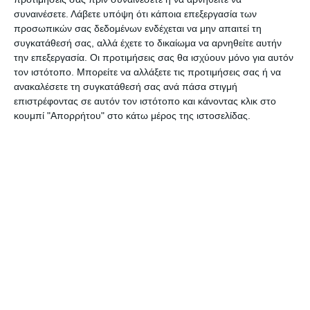
φθινόπωρο θα είναι δραματικό. Μάλιστα μας
συναινέσετε.
Λάβετε υπόψη ότι κάποια επεξεργασία των
προσωπικών σας δεδομένων ενδέχεται να μην απαιτεί τη
επεσήμαναν ότι η κατάσταση θα είναι χειρότερη
συγκατάθεσή σας, αλλά έχετε το δικαίωμα να αρνηθείτε αυτήν
από πέρυσι και προέβλεψαν κι άλλη μείωση των
την επεξεργασία. Οι προτιμήσεις σας θα ισχύουν μόνο για αυτόν
δρομολογίων στη γραμμή που θα ισχύσει από τον
τον ιστότοπο. Μπορείτε να αλλάξετε τις προτιμήσεις σας ή να
ανακαλέσετε τη συγκατάθεσή σας ανά πάσα στιγμή
Οκτώβριο μήνα.
επιστρέφοντας σε αυτόν τον ιστότοπο και κάνοντας κλικ στο
κουμπί "Απορρήτου" στο κάτω μέρος της ιστοσελίδας.
Αφήστε ένα σχόλιο
ΔΙΑΒΆΣΤΕ ΕΠΊΣΗΣ