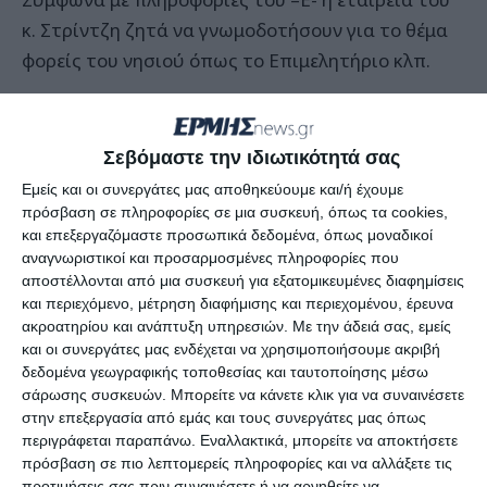
κ. Στρίντζη ζητά να γνωμοδοτήσουν για το θέμα
φορείς του νησιού όπως το Επιμελητήριο κλπ.
Το θέμα παραμένει σε εκκρεμότητα και στο
αρμόδιο όργανο, το Συμβούλιο Ακτοπλοϊκών
Σεβόμαστε την ιδιωτικότητά σας
Συγκοινωνιών το οποίο δεν έλαβε απόφαση στην
Εμείς και οι συνεργάτες μας αποθηκεύουμε και/ή έχουμε
προηγούμενη συνεδρίασή του και το παρέπεμψε
πρόσβαση σε πληροφορίες σε μια συσκευή, όπως τα cookies,
και επεξεργαζόμαστε προσωπικά δεδομένα, όπως μοναδικοί
στην επόμενη.
αναγνωριστικοί και προσαρμοσμένες πληροφορίες που
αποστέλλονται από μια συσκευή για εξατομικευμένες διαφημίσεις
Όλα δείχνουν ότι ο ανταγωνισμός εντείνεται και
και περιεχόμενο, μέτρηση διαφήμισης και περιεχομένου, έρευνα
ειδικά για γραμμές που το καλοκαίρι είναι
ακροατηρίου και ανάπτυξη υπηρεσιών.
Με την άδειά σας, εμείς
και οι συνεργάτες μας ενδέχεται να χρησιμοποιήσουμε ακριβή
κερδοφόρες.
δεδομένα γεωγραφικής τοποθεσίας και ταυτοποίησης μέσω
σάρωσης συσκευών. Μπορείτε να κάνετε κλικ για να συναινέσετε
Ωστόσο η συνολική εικόνα που υπάρχει για την
στην επεξεργασία από εμάς και τους συνεργάτες μας όπως
περιγράφεται παραπάνω. Εναλλακτικά, μπορείτε να αποκτήσετε
ακτοπλοϊα είναι προβληματική και ιθύνοντες του
πρόσβαση σε πιο λεπτομερείς πληροφορίες και να αλλάξετε τις
χώρου σχολίαζαν πρόσφατα ότι το επερχόμενο
προτιμήσεις σας πριν συναινέσετε ή να αρνηθείτε να