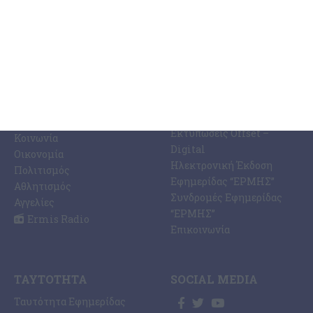
ΚΑΤΗΓΟΡΊΕΣ
ΣΧΕΤΙΚΆ ΜΕ ΕΜΆΣ
ΕΙΔΉΣΕΩΝ
Η Εφημερίδα ΕΡΜΗΣ
Ραδιοφωνικός Σταθμός
Ζάκυνθος
Ermis Radio 91.8 fm
Ελλάδα
PRINT SHOP /
Κόσμος
Εκτυπώσεις Offset –
Κοινωνία
Digital
Οικονομία
Ηλεκτρονική Έκδοση
Πολιτισμός
Εφημερίδας “ΕΡΜΗΣ”
Αθλητισμός
Συνδρομές Εφημερίδας
Αγγελίες
“ΕΡΜΗΣ”
Ermis Radio
Επικοινωνία
ΤΑΥΤΌΤΗΤΑ
SOCIAL MEDIA
Ταυτότητα Εφημερίδας