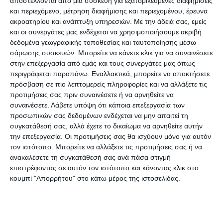
αποστέλλονται από μια συσκευή για εξατομικευμένες διαφημίσεις
μέχρι τώρα, κάθε αναπτυξιακή προσπάθεια στη
και περιεχόμενο, μέτρηση διαφήμισης και περιεχομένου, έρευνα
ακροατηρίου και ανάπτυξη υπηρεσιών.
Με την άδειά σας, εμείς
χώρα.
και οι συνεργάτες μας ενδέχεται να χρησιμοποιήσουμε ακριβή
δεδομένα γεωγραφικής τοποθεσίας και ταυτοποίησης μέσω
Το μεσημέρι, συναντήθηκε με τον Πρόεδρο της
σάρωσης συσκευών. Μπορείτε να κάνετε κλικ για να συναινέσετε
στην επεξεργασία από εμάς και τους συνεργάτες μας όπως
ΔΕΥΑ Κέρκυρας Σπύρο Μουζακίτη, με τον οποίο
περιγράφεται παραπάνω. Εναλλακτικά, μπορείτε να αποκτήσετε
εξέτασαν θέματα της δημοτικής επιχείρησης.
πρόσβαση σε πιο λεπτομερείς πληροφορίες και να αλλάξετε τις
προτιμήσεις σας πριν συναινέσετε ή να αρνηθείτε να
συναινέσετε.
Λάβετε υπόψη ότι κάποια επεξεργασία των
Το απόγευμα, της ίδιας ημέρας, ο κ. Αγγελάκας
προσωπικών σας δεδομένων ενδέχεται να μην απαιτεί τη
δέχτηκε στα γραφεία της Αποκεντρωμένης
συγκατάθεσή σας, αλλά έχετε το δικαίωμα να αρνηθείτε αυτήν
Διοίκησης τον Αντιδήμαρχο Τεχνικών Υπηρεσιών
την επεξεργασία. Οι προτιμήσεις σας θα ισχύουν μόνο για αυτόν
τον ιστότοπο. Μπορείτε να αλλάξετε τις προτιμήσεις σας ή να
& Προγραμματισμού του Δήμου Κερκυραίων,
ανακαλέσετε τη συγκατάθεσή σας ανά πάσα στιγμή
Γεώργιο Πανταζή, τον Πρόεδρο του Δημοτικού
επιστρέφοντας σε αυτόν τον ιστότοπο και κάνοντας κλικ στο
Συμβουλίου, Γιάννη Ρίγγα και το Γενικό Γραμματέα
κουμπί "Απορρήτου" στο κάτω μέρος της ιστοσελίδας.
του Δήμου, Βαγγέλη Στασινό, με τους οποίους,
εκτός των άλλων, εξέτασαν τα θέματα της
δανειοδότησης του Δήμου, με το ποσό των 14