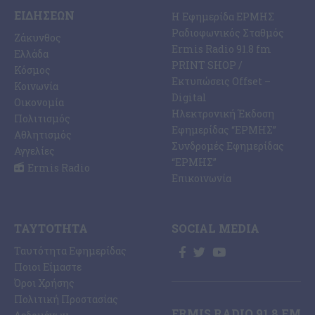
ΕΙΔΉΣΕΩΝ
Η Εφημερίδα ΕΡΜΗΣ
Ραδιοφωνικός Σταθμός
Ζάκυνθος
Ermis Radio 91.8 fm
Ελλάδα
PRINT SHOP /
Κόσμος
Εκτυπώσεις Offset –
Κοινωνία
Digital
Οικονομία
Ηλεκτρονική Έκδοση
Πολιτισμός
Εφημερίδας “ΕΡΜΗΣ”
Αθλητισμός
Συνδρομές Εφημερίδας
Αγγελίες
“ΕΡΜΗΣ”
Ermis Radio
Επικοινωνία
ΤΑΥΤΌΤΗΤΑ
SOCIAL MEDIA
Ταυτότητα Εφημερίδας
Ποιοι Είμαστε
Όροι Χρήσης
Πολιτική Προστασίας
ERMIS RADIO 91.8 FM