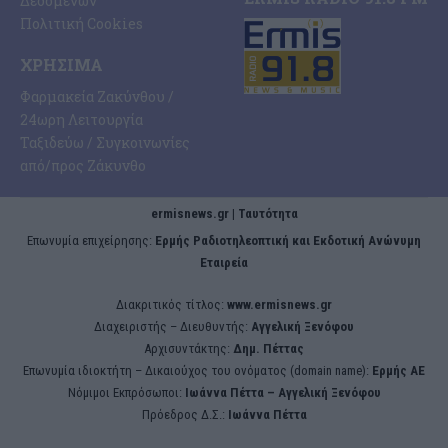
Δεδομένων
Πολιτική Cookies
ΧΡΉΣΙΜΑ
Φαρμακεία Ζακύνθου /
24ωρη Λειτουργία
Ταξιδεύω / Συγκοινωνίες
από/προς Ζάκυνθο
ermisnews.gr | Ταυτότητα
Eπωνυμία επιχείρησης:
Ερμής Ραδιοτηλεοπτική και Εκδοτική Ανώνυμη
Εταιρεία
Διακριτικός τίτλος:
www.ermisnews.gr
Διαχειριστής – Διευθυντής:
Αγγελική Ξενόφου
Αρχισυντάκτης:
Δημ. Πέττας
Επωνυμία ιδιοκτήτη – Δικαιούχος του ονόματος (domain name):
Ερμής ΑΕ
Νόμιμοι Εκπρόσωποι:
Iωάννα Πέττα – Αγγελική Ξενόφου
Πρόεδρος Δ.Σ.:
Iωάννα Πέττα