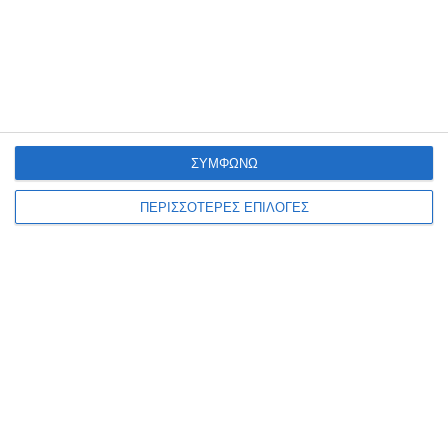
σεξουαλική κακοποίηση στη
Ζάκυνθο
Η καταγγελία μιας αλλοδαπής τουρίστριας και η σύλληψη ενός
επίσης αλλοδαπού τουρίστα καθώς και η προσαγωγή του, σήμερα
το μεσημέρι, στην Εισαγγελία Ζακύνθου, με διατυπωμένες
…
ΣΥΜΦΩΝΩ
6 Αυγούστου 2026
ΠΕΡΙΣΣΟΤΕΡΕΣ ΕΠΙΛΟΓΕΣ