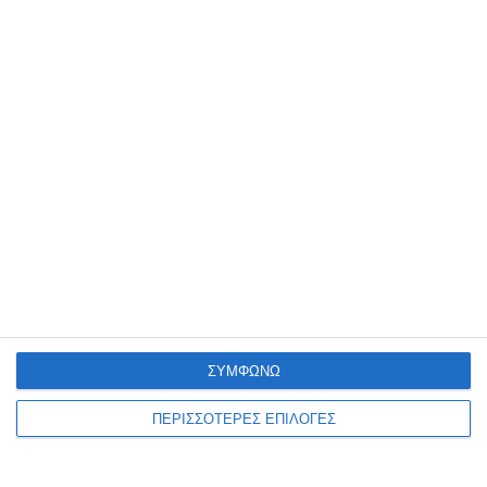
ΕΛΛΆΔΑ
ΖΆΚΥΝΘΟΣ
ΟΙΚΟΝΟΜΊΑ
Nόμος του κράτους το
χωροταξικό για το τουρισμό.
Στα 16 στρ. η εκτός σχεδίου
ΣΥΜΦΩΝΩ
δόμησης
ΠΕΡΙΣΣΟΤΕΡΕΣ ΕΠΙΛΟΓΕΣ
Με Κοινή Υπουργική Απόφαση (ΚΥΑ) των υπουργών Περιβάλλοντος
και Ενέργειας Σταύρου Παπασταύρου και Τουρισμού Όλγας
Κεφαλογιάννη θεσμοθετείται από σήμερα το νέο Ειδικό Χωροταξικό