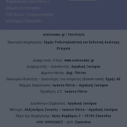
Φαρμακεία Ζακύνθου /
24ωρη Λειτουργία
Ταξιδεύω / Συγκοινωνίες
από/προς Ζάκυνθο
ermisnews.gr | Ταυτότητα
Eπωνυμία επιχείρησης:
Ερμής Ραδιοτηλεοπτική και Εκδοτική Ανώνυμη
Εταιρεία
Διακριτικός τίτλος:
www.ermisnews.gr
Διαχειριστής – Διευθυντής:
Αγγελική Ξενόφου
Αρχισυντάκτης:
Δημ. Πέττας
Επωνυμία ιδιοκτήτη – Δικαιούχος του ονόματος (domain name):
Ερμής ΑΕ
Νόμιμοι Εκπρόσωποι:
Iωάννα Πέττα – Αγγελική Ξενόφου
Πρόεδρος Δ.Σ.:
Iωάννα Πέττα
Διευθύνων Σύμβουλος:
Αγγελική Ξενόφου
Μέτοχοι:
Αλέξανδρος Συνετός – Iωάννα Πέττα – Αγγελική Ξενόφου
Έδρα της επιχείρησης:
Aγίας Βαρβάρας 2 – 29100 Ζάκυνθος
ΑΦΜ:
099926627
– ΔΟΥ:
Ζακύνθου