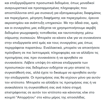
και επεξεργαζόμαστε προσωπικά δεδομένα, όπως μοναδικοί
Παναγιώτης Πικραμμένος, εν όψει των εκλογών
αναγνωριστικοί και προσαρμοσμένες πληροφορίες που
αλλά και της διεξαγωγής των πανελληνίων
αποστέλλονται από μια συσκευή για εξατομικευμένες διαφημίσεις
και περιεχόμενο, μέτρηση διαφήμισης και περιεχομένου, έρευνα
εξετάσεων. Συγκεκριμένα, ο κ. Πικραμμένος
ακροατηρίου και ανάπτυξη υπηρεσιών.
Με την άδειά σας, εμείς
επισκέφθηκε στις 10 το πρωί το υπουργείο
και οι συνεργάτες μας ενδέχεται να χρησιμοποιήσουμε ακριβή
Παιδείας, Δια βίου μάθησης και Θρησκευμάτων
δεδομένα γεωγραφικής τοποθεσίας και ταυτοποίησης μέσω
σάρωσης συσκευών. Μπορείτε να κάνετε κλικ για να συναινέσετε
και στις 14:00 θα βρίσκεται στο υπουργείο
στην επεξεργασία από εμάς και τους συνεργάτες μας όπως
Εσωτερικών.
περιγράφεται παραπάνω. Εναλλακτικά, μπορείτε να αποκτήσετε
πρόσβαση σε πιο λεπτομερείς πληροφορίες και να αλλάξετε τις
Πριν διαλυθεί η Βουλή πραγματοποιήθηκε η
προτιμήσεις σας πριν συναινέσετε ή να αρνηθείτε να
συναινέσετε.
Λάβετε υπόψη ότι κάποια επεξεργασία των
εκλογή νέου προεδρείου.
προσωπικών σας δεδομένων ενδέχεται να μην απαιτεί τη
Συνολικά ψήφισαν 293 βουλευτές, από τους
συγκατάθεσή σας, αλλά έχετε το δικαίωμα να αρνηθείτε αυτήν
οποίους 112 ψήφισαν λευκό και δύο άκυρο.
την επεξεργασία. Οι προτιμήσεις σας θα ισχύουν μόνο για αυτόν
τον ιστότοπο. Μπορείτε να αλλάξετε τις προτιμήσεις σας ή να
ανακαλέσετε τη συγκατάθεσή σας ανά πάσα στιγμή
Τα αποτελέσματα έχουν ως εξής:
επιστρέφοντας σε αυτόν τον ιστότοπο και κάνοντας κλικ στο
κουμπί "Απορρήτου" στο κάτω μέρος της ιστοσελίδας.
Αντιπρόεδροι