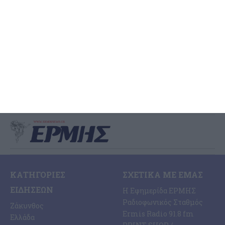
πραγματικότητα!
Ο Βουλευτής Ζακύνθου, Διονύσιος Ακτύπης, προέβη στην
ακόλουθη ανακοίνωση: Η ανάπλαση της παραλίας του Αργασίου
γίνεται πραγματικότητα! «Σήμερα είναι μια ιδιαίτερα σημαντική
ημέρα για τη
…
6 Αυγούστου 2026
ΚΑΤΗΓΟΡΊΕΣ
ΣΧΕΤΙΚΆ ΜΕ ΕΜΆΣ
ΕΙΔΉΣΕΩΝ
Η Εφημερίδα ΕΡΜΗΣ
Ραδιοφωνικός Σταθμός
Ζάκυνθος
Ermis Radio 91.8 fm
Ελλάδα