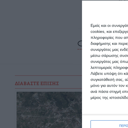
http:/
symbas
Εμείς και οι συνεργ
cookies, και επεξε
πληροφορίες που απο
διαφήμισης και περι
συνεργάτες μας ενδέ
μέσω σάρωσης συσκευ
συνεργάτες μας όπω
λεπτομερείς πληροφορ
Λάβετε υπόψη ότι κά
συγκατάθεσή σας, αλ
ΔΙΑΒΆΣΤΕ ΕΠΊΣΗΣ
μόνο για αυτόν τον 
ανά πάσα στιγμή επι
μέρος της ιστοσελίδα
ΠΕΡΙ