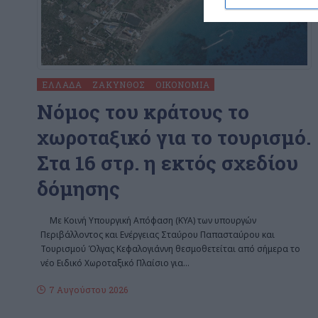
ΕΛΛΆΔΑ
ΖΆΚΥΝΘΟΣ
ΟΙΚΟΝΟΜΊΑ
Nόμος του κράτους το
χωροταξικό για το τουρισμό.
Στα 16 στρ. η εκτός σχεδίου
δόμησης
Με Κοινή Υπουργική Απόφαση (ΚΥΑ) των υπουργών
Περιβάλλοντος και Ενέργειας Σταύρου Παπασταύρου και
Τουρισμού Όλγας Κεφαλογιάννη θεσμοθετείται από σήμερα το
νέο Ειδικό Χωροταξικό Πλαίσιο για
…
7 Αυγούστου 2026