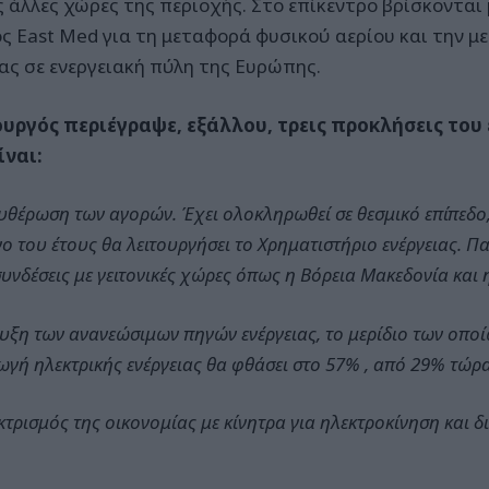
ις άλλες χώρες της περιοχής. Στο επίκεντρο βρίσκονται
ς East Med για τη μεταφορά φυσικού αερίου και την μ
ας σε ενεργειακή πύλη της Ευρώπης.
υργός περιέγραψε, εξάλλου, τρεις προκλήσεις του
ίναι:
υθέρωση των αγορών. Έχει ολοκληρωθεί σε θεσμικό επίπεδο,
ο του έτους θα λειτουργήσει το Χρηματιστήριο ενέργειας. Π
συνδέσεις με γειτονικές χώρες όπως η Βόρεια Μακεδονία και 
υξη των ανανεώσιμων πηγών ενέργειας, το μερίδιο των οποί
γή ηλεκτρικής ενέργειας θα φθάσει στο 57% , από 29% τώρα
κτρισμός της οικονομίας με κίνητρα για ηλεκτροκίνηση και δ