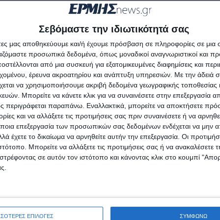
/www.avgi.gr/article/10951/9718582/g-stathakes-to-epomen
eis-ydrogonanthrakon-se-ionio-kai-kyparissiako-kolpo
Σεβόμαστε την ιδιωτικότητά σας
άτες μας αποθηκεύουμε και/ή έχουμε πρόσβαση σε πληροφορίες σε μια
ργαζόμαστε προσωπικά δεδομένα, όπως μοναδικοί αναγνωριστικοί και 
στέλλονται από μια συσκευή για εξατομικευμένες διαφημίσεις και περ
εχομένου, έρευνα ακροατηρίου και ανάπτυξη υπηρεσιών.
Με την άδειά σα
χεται να χρησιμοποιήσουμε ακριβή δεδομένα γεωγραφικής τοποθεσίας 
ών. Μπορείτε να κάνετε κλικ για να συναινέσετε στην επεξεργασία απ
ς περιγράφεται παραπάνω. Εναλλακτικά, μπορείτε να αποκτήσετε πρό
ίες και να αλλάξετε τις προτιμήσεις σας πριν συναινέσετε ή να αρνηθεί
ποια επεξεργασία των προσωπικών σας δεδομένων ενδέχεται να μην απ
λά έχετε το δικαίωμα να αρνηθείτε αυτήν την επεξεργασία. Οι προτιμήσ
ιστότοπο. Μπορείτε να αλλάξετε τις προτιμήσεις σας ή να ανακαλέσετε
στρέφοντας σε αυτόν τον ιστότοπο και κάνοντας κλικ στο κουμπί "Απ
ς.
ΣΣΟΤΕΡΕΣ ΕΠΙΛΟΓΕΣ
ΣΥΜΦΩΝΩ