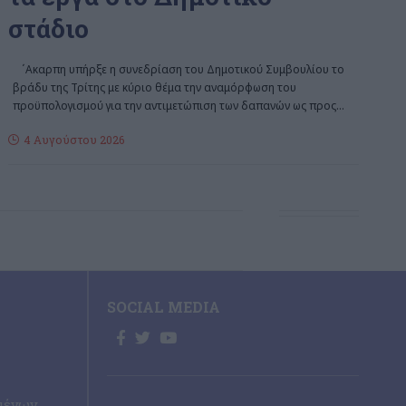
στάδιο
΄Aκαρπη υπήρξε η συνεδρίαση του Δημοτικού Συμβουλίου το
βράδυ της Τρίτης με κύριο θέμα την αναμόρφωση του
προϋπολογισμού για την αντιμετώπιση των δαπανών ως προς
…
4 Αυγούστου 2026
SOCIAL MEDIA
μένων