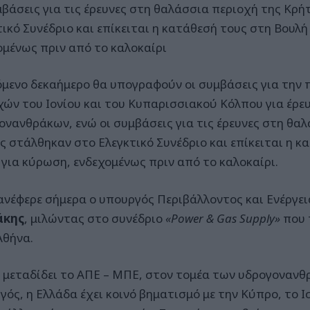
μβάσεις για τις έρευνες στη θαλάσσια περιοχή της Κρ
τικό Συνέδριο και επίκειται η κατάθεσή τους στη Βουλή
ομένως πριν από το καλοκαίρι
όμενο δεκαήμερο θα υπογραφούν οι συμβάσεις για τη
χών του Ιονίου και του Κυπαρισσιακού Κόλπου για έρε
ονανθράκων, ενώ οι συμβάσεις για τις έρευνες στη θα
ς στάλθηκαν στο Ελεγκτικό Συνέδριο και επίκειται η κ
 για κύρωση, ενδεχομένως πριν από το καλοκαίρι.
ανέφερε σήμερα ο υπουργός Περιβάλλοντος και Ενέργει
άκης
, μιλώντας στο συνέδριο
«Power & Gas Supply»
που 
Αθήνα.
μεταδίδει το ΑΠΕ – ΜΠΕ, στον τομέα των υδρογονανθρ
γός, η Ελλάδα έχει κοινό βηματισμό με την Κύπρο, το Ι