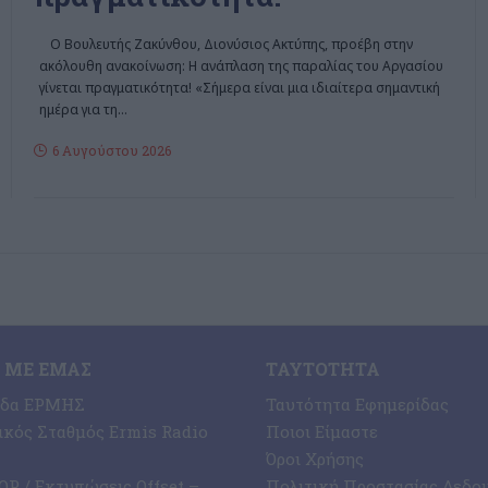
Ο Βουλευτής Ζακύνθου, Διονύσιος Ακτύπης, προέβη στην
ακόλουθη ανακοίνωση: Η ανάπλαση της παραλίας του Αργασίου
γίνεται πραγματικότητα! «Σήμερα είναι μια ιδιαίτερα σημαντική
ημέρα για τη
…
6 Αυγούστου 2026
 ΜΕ ΕΜΆΣ
ΤΑΥΤΌΤΗΤΑ
ίδα ΕΡΜΗΣ
Ταυτότητα Εφημερίδας
κός Σταθμός Ermis Radio
Ποιοι Είμαστε
Όροι Χρήσης
P / Εκτυπώσεις Offset –
Πολιτική Προστασίας Δεδο