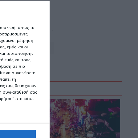
o-10emero-oi-
 συσκευή, όπως τα
προσαρμοσμένες
ιεχόμενο, μέτρηση
ς, εμείς και οι
1 Σχόλιο
και ταυτοποίησης
ό εμάς και τους
σβαση σε πιο
τε να συναινέσετε.
αιτεί τη
εις σας θα ισχύουν
 τη συγκατάθεσή σας
ορρήτου" στο κάτω