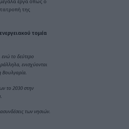
 μεγάλα έργα όπως ο
ετατροπή της
 ενεργειακού τομέα
 ενώ το δεύτερο
αράλληλα, ενισχύονται
η Βουλγαρία.
ων το 2030 στην
.
ιασυνδέσεις των νησιών.