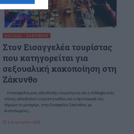
ΕΛΛΆΔΑ
ΖΆΚΥΝΘΟΣ
Στον Εισαγγελέα τουρίστας
που κατηγορείται για
σεξουαλική κακοποίηση στη
Ζάκυνθο
Η καταγγελία μιας αλλοδαπής τουρίστριας και η σύλληψη ενός
επίσης αλλοδαπού τουρίστα καθώς και η προσαγωγή του,
σήμερα το μεσημέρι, στην Εισαγγελία Ζακύνθου, με
διατυπωμένες
…
6 Αυγούστου 2026