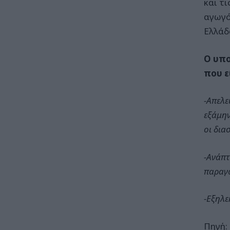
και τ
αγωγό
Ελλάδ
Ο υπο
που ε
-Απελε
εξάμην
οι δια
-Ανάπτ
παραγω
-Εξηλε
Πηγή: