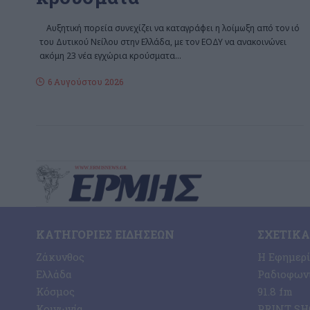
Αυξητική πορεία συνεχίζει να καταγράφει η λοίμωξη από τον ιό
του Δυτικού Νείλου στην Ελλάδα, με τον ΕΟΔΥ να ανακοινώνει
ακόμη 23 νέα εγχώρια κρούσματα
…
6 Αυγούστου 2026
ΚΑΤΗΓΟΡΊΕΣ ΕΙΔΉΣΕΩΝ
ΣΧΕΤΙΚΆ
Ζάκυνθος
Η Εφημερ
Ελλάδα
Ραδιοφωνι
Κόσμος
91.8 fm
Κοινωνία
PRINT SHO