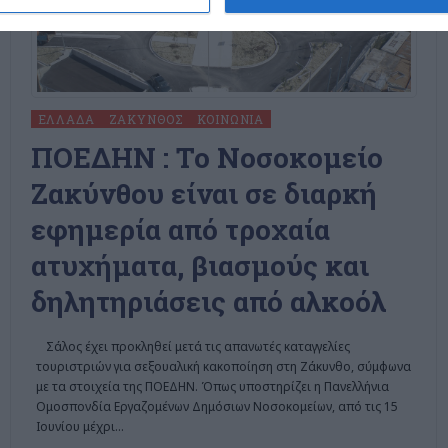
ΕΛΛΆΔΑ
ΖΆΚΥΝΘΟΣ
ΚΟΙΝΩΝΊΑ
ΠΟΕΔΗΝ : To Νοσοκομείο
Ζακύνθου είναι σε διαρκή
εφημερία από τροχαία
ατυχήματα, βιασμούς και
δηλητηριάσεις από αλκοόλ
Σάλος έχει προκληθεί μετά τις απανωτές καταγγελίες
τουριστριών για σεξουαλική κακοποίηση στη Ζάκυνθο, σύμφωνα
με τα στοιχεία της ΠΟΕΔΗΝ. Όπως υποστηρίζει η Πανελλήνια
Ομοσπονδία Εργαζομένων Δημόσιων Νοσοκομείων, από τις 15
Ιουνίου μέχρι
…