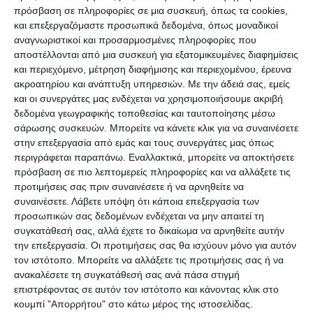
πρόσβαση σε πληροφορίες σε μια συσκευή, όπως τα cookies,
και επεξεργαζόμαστε προσωπικά δεδομένα, όπως μοναδικοί
Το Υπουργείο Ναυτιλίας και Αιγαίου
αναγνωριστικοί και προσαρμοσμένες πληροφορίες που
ανασυγκροτήθηκε σύμφωνα με το Προεδρικό
αποστέλλονται από μια συσκευή για εξατομικευμένες διαφημίσεις
και περιεχόμενο, μέτρηση διαφήμισης και περιεχομένου, έρευνα
Διάταγμα (ΠΔ) 94/2012 (ΦΕΚ Α’ 149) από τις
ακροατηρίου και ανάπτυξη υπηρεσιών.
Με την άδειά σας, εμείς
υπηρεσίες που ανήκαν στο πρώην Υπουργείο
και οι συνεργάτες μας ενδέχεται να χρησιμοποιήσουμε ακριβή
Εμπορικής Ναυτιλίας, Αιγαίου και Νησιωτικής
δεδομένα γεωγραφικής τοποθεσίας και ταυτοποίησης μέσω
σάρωσης συσκευών. Μπορείτε να κάνετε κλικ για να συναινέσετε
Πολιτικής όπως αυτό είχε συσταθεί με το ΠΔ
στην επεξεργασία από εμάς και τους συνεργάτες μας όπως
205/2007 (ΦΕΚ Α’ 231), μεταξύ αυτών και από τη
περιγράφεται παραπάνω. Εναλλακτικά, μπορείτε να αποκτήσετε
Γενική Γραμματεία Αιγαίου και Νησιωτικής
πρόσβαση σε πιο λεπτομερείς πληροφορίες και να αλλάξετε τις
προτιμήσεις σας πριν συναινέσετε ή να αρνηθείτε να
Πολιτικής στην οποία υπάγονταν όλες οι
συναινέσετε.
Λάβετε υπόψη ότι κάποια επεξεργασία των
υπηρεσίες, τα όργανα και το προσωπικό που
προσωπικών σας δεδομένων ενδέχεται να μην απαιτεί τη
ανήκαν στο παλαιότερο Υπουργείο Αιγαίου και
συγκατάθεσή σας, αλλά έχετε το δικαίωμα να αρνηθείτε αυτήν
την επεξεργασία. Οι προτιμήσεις σας θα ισχύουν μόνο για αυτόν
Νησιωτικής Πολιτικής.
τον ιστότοπο. Μπορείτε να αλλάξετε τις προτιμήσεις σας ή να
ανακαλέσετε τη συγκατάθεσή σας ανά πάσα στιγμή
Ως εκ τούτου, το ανασυσταθέν Υπουργείο έχει
επιστρέφοντας σε αυτόν τον ιστότοπο και κάνοντας κλικ στο
κουμπί "Απορρήτου" στο κάτω μέρος της ιστοσελίδας.
την ευθύνη χάραξης, εκπόνησης και εξειδίκευσης