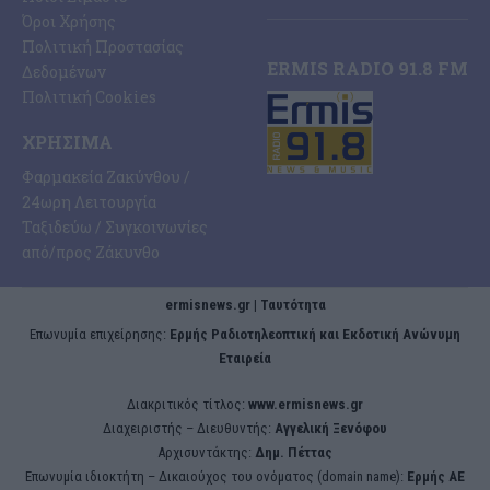
Όροι Χρήσης
Πολιτική Προστασίας
ERMIS RADIO 91.8 FM
Δεδομένων
Πολιτική Cookies
ΧΡΉΣΙΜΑ
Φαρμακεία Ζακύνθου /
24ωρη Λειτουργία
Ταξιδεύω / Συγκοινωνίες
από/προς Ζάκυνθο
ermisnews.gr | Ταυτότητα
Eπωνυμία επιχείρησης:
Ερμής Ραδιοτηλεοπτική και Εκδοτική Ανώνυμη
Εταιρεία
Διακριτικός τίτλος:
www.ermisnews.gr
Διαχειριστής – Διευθυντής:
Αγγελική Ξενόφου
Αρχισυντάκτης:
Δημ. Πέττας
Επωνυμία ιδιοκτήτη – Δικαιούχος του ονόματος (domain name):
Ερμής ΑΕ