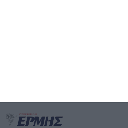
ΕΛΛΆΔΑ
ΖΆΚΥΝΘΟΣ
Διονύσιος Ακτύπης: Η
ανάπλαση της παραλίας του
Αργασίου Ζακύνθου, γίνεται
πραγματικότητα!
Ο Βουλευτής Ζακύνθου, Διονύσιος Ακτύπης, προέβη στην
ακόλουθη ανακοίνωση: Η ανάπλαση της παραλίας του Αργασίου
γίνεται πραγματικότητα! «Σήμερα είναι μια ιδιαίτερα σημαντική
ημέρα για τη
…
6 Αυγούστου 2026