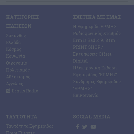
ΚΑΤΗΓΟΡΊΕΣ
ΣΧΕΤΙΚΆ ΜΕ ΕΜΆΣ
ΕΙΔΉΣΕΩΝ
Η Εφημερίδα ΕΡΜΗΣ
Ραδιοφωνικός Σταθμός
Ζάκυνθος
Ermis Radio 91.8 fm
Ελλάδα
PRINT SHOP /
Κόσμος
Εκτυπώσεις Offset –
Κοινωνία
Digital
Οικονομία
Ηλεκτρονική Έκδοση
Πολιτισμός
Εφημερίδας “ΕΡΜΗΣ”
Αθλητισμός
Συνδρομές Εφημερίδας
Αγγελίες
“ΕΡΜΗΣ”
Ermis Radio
Επικοινωνία
ΤΑΥΤΌΤΗΤΑ
SOCIAL MEDIA
Ταυτότητα Εφημερίδας
Ποιοι Είμαστε