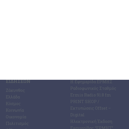
ενδιαφερόμενους ελαιοπαραγωγούς, ότι από την Πέμπτη 6/8/2026
θα ξεκινήσει η διενέργεια δολωματικού ψεκασμού
…
6 Αυγούστου 2026
ΚΑΤΗΓΟΡΊΕΣ
ΣΧΕΤΙΚΆ ΜΕ ΕΜΆΣ
ΕΙΔΉΣΕΩΝ
Η Εφημερίδα ΕΡΜΗΣ
Ραδιοφωνικός Σταθμός
Ζάκυνθος
Ermis Radio 91.8 fm
Ελλάδα
PRINT SHOP /
Κόσμος
Εκτυπώσεις Offset –
Κοινωνία
Digital
Οικονομία
Ηλεκτρονική Έκδοση
Πολιτισμός
Εφημερίδας “ΕΡΜΗΣ”