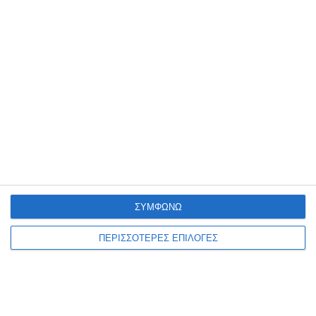
Νίκου Βοζαΐτη
Μια νέα έκθεση ζωγραφικής του Νίκου Βοζαΐτη (VOZIS), με τίτλο
«MONSTERS – Μονοκοντυλιές», θα παρουσιαστεί από τις 10 έως τις
20 Αυγούστου 2026 στον πολυχώρο
…
6 Αυγούστου 2026
ΣΥΜΦΩΝΩ
ΠΕΡΙΣΣΟΤΕΡΕΣ ΕΠΙΛΟΓΕΣ
ΖΆΚΥΝΘΟΣ