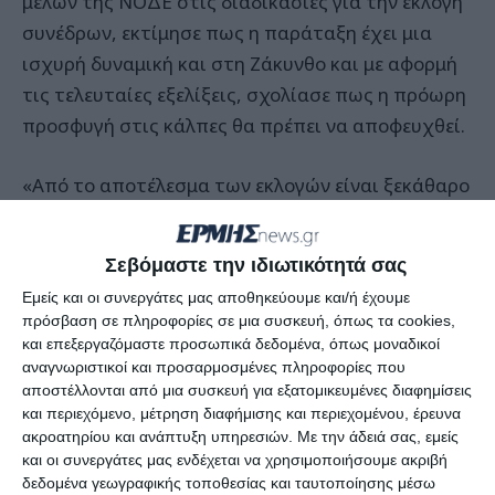
μελών της ΝΟΔΕ στις διαδικασίες για την εκλογή
συνέδρων, εκτίμησε πως η παράταξη έχει μια
ισχυρή δυναμική και στη Ζάκυνθο και με αφορμή
τις τελευταίες εξελίξεις, σχολίασε πως η πρόωρη
προσφυγή στις κάλπες θα πρέπει να αποφευχθεί.
«Από το αποτέλεσμα των εκλογών είναι ξεκάθαρο
πως υπάρχει μια δυναμική στον κεντροδεξιό και
φιλελεύθερο χώρο. Ο κόσμος ενδιαφέρεται μέσα
Σεβόμαστε την ιδιωτικότητά σας
σε αυτή τη δύσκολη κατάσταση και θέλει να έχει
Εμείς και οι συνεργάτες μας αποθηκεύουμε και/ή έχουμε
λόγο!» δήλωσε ο κ. Κόκλας και σχολιάζοντας τις
πρόσβαση σε πληροφορίες σε μια συσκευή, όπως τα cookies,
τελευταίες εξελίξεις με την απόφαση της ΕΡΤ
και επεξεργαζόμαστε προσωπικά δεδομένα, όπως μοναδικοί
χαρακτήρισε την απόφαση της Κυβέρνησης
αναγνωριστικοί και προσαρμοσμένες πληροφορίες που
αποστέλλονται από μια συσκευή για εξατομικευμένες διαφημίσεις
σωστή.
και περιεχόμενο, μέτρηση διαφήμισης και περιεχομένου, έρευνα
ακροατηρίου και ανάπτυξη υπηρεσιών.
Με την άδειά σας, εμείς
«Ο κ. Σαμαράς δείχνει μια σταθερή στάση και
και οι συνεργάτες μας ενδέχεται να χρησιμοποιήσουμε ακριβή
δεδομένα γεωγραφικής τοποθεσίας και ταυτοποίησης μέσω
καλό θα ήταν να μην προκαταλάβουμε το