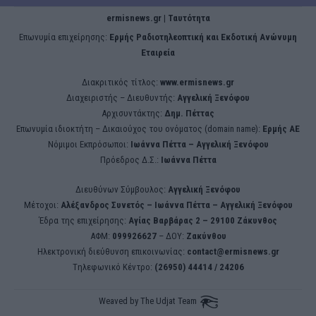
ermisnews.gr | Ταυτότητα
Eπωνυμία επιχείρησης:
Ερμής Ραδιοτηλεοπτική και Εκδοτική Ανώνυμη
Εταιρεία
Διακριτικός τίτλος:
www.ermisnews.gr
Διαχειριστής – Διευθυντής:
Αγγελική Ξενόφου
Αρχισυντάκτης:
Δημ. Πέττας
Επωνυμία ιδιοκτήτη – Δικαιούχος του ονόματος (domain name):
Ερμής ΑΕ
Νόμιμοι Εκπρόσωποι:
Iωάννα Πέττα – Αγγελική Ξενόφου
Πρόεδρος Δ.Σ.:
Iωάννα Πέττα
Διευθύνων Σύμβουλος:
Αγγελική Ξενόφου
Μέτοχοι:
Αλέξανδρος Συνετός – Iωάννα Πέττα – Αγγελική Ξενόφου
Έδρα της επιχείρησης:
Aγίας Βαρβάρας 2 – 29100 Ζάκυνθος
ΑΦΜ:
099926627
– ΔΟΥ:
Ζακύνθου
Ηλεκτρονική διεύθυνση επικοινωνίας:
contact@ermisnews.gr
Tηλεφωνικό Κέντρο:
(26950) 44414 / 24206
Weaved by
The Udjat Team