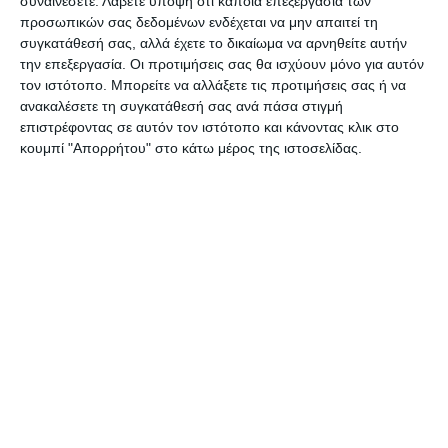
συναινέσετε.
Λάβετε υπόψη ότι κάποια επεξεργασία των
προσωπικών σας δεδομένων ενδέχεται να μην απαιτεί τη
συγκατάθεσή σας, αλλά έχετε το δικαίωμα να αρνηθείτε αυτήν
Παναγούλα (Παλιές και νέες κατοικίες)
την επεξεργασία. Οι προτιμήσεις σας θα ισχύουν μόνο για αυτόν
τον ιστότοπο. Μπορείτε να αλλάξετε τις προτιμήσεις σας ή να
Αγία Αικατερίνη
ανακαλέσετε τη συγκατάθεσή σας ανά πάσα στιγμή
επιστρέφοντας σε αυτόν τον ιστότοπο και κάνοντας κλικ στο
κουμπί "Απορρήτου" στο κάτω μέρος της ιστοσελίδας.
Καλλιτέρο
Τα συνεργεία της ΔΕΥΑΖ εργάζονται για την
άμεση αποκατάσταση της βλάβης,
ευελπιστώντας στην κατανόηση των πολιτών.
Αφήστε ένα σχόλιο