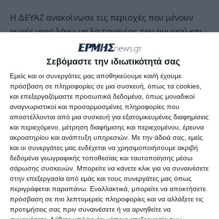
Η ΔΕΥΑΖ ανακοίνωσε τις περιοχές που μένουν
χωρίς νερό λόγω μη λειτουργίας του αγωγού και
υποσχέθηκε γρήγορη αποκατάσταση της ζημιάς.
Σεβόμαστε την ιδιωτικότητά σας
Ακολουθεί η ανακοίνωση που έδωσε χθες στη
Εμείς και οι συνεργάτες μας αποθηκεύουμε και/ή έχουμε
δημοσιότητα. Λόγω βλάβης Κεντρικού αγωγού
πρόσβαση σε πληροφορίες σε μια συσκευή, όπως τα cookies,
και επεξεργαζόμαστε προσωπικά δεδομένα, όπως μοναδικοί
(Μετόχι Αγίου), ανακοινώνεται ότι από την
αναγνωριστικοί και προσαρμοσμένες πληροφορίες που
Δευτέρα 03/06/2019 και έως αποκαταστάσεως
αποστέλλονται από μια συσκευή για εξατομικευμένες διαφημίσεις
της βλάβης,
θα γίνει γενική διακοπή νερού
και περιεχόμενο, μέτρηση διαφήμισης και περιεχομένου, έρευνα
ακροατηρίου και ανάπτυξη υπηρεσιών.
Με την άδειά σας, εμείς
(black out) στις κάτωθι περιοχές:
και οι συνεργάτες μας ενδέχεται να χρησιμοποιήσουμε ακριβή
δεδομένα γεωγραφικής τοποθεσίας και ταυτοποίησης μέσω
Καλαμάκι
σάρωσης συσκευών. Μπορείτε να κάνετε κλικ για να συναινέσετε
στην επεξεργασία από εμάς και τους συνεργάτες μας όπως
περιγράφεται παραπάνω. Εναλλακτικά, μπορείτε να αποκτήσετε
Αργάσι
πρόσβαση σε πιο λεπτομερείς πληροφορίες και να αλλάξετε τις
προτιμήσεις σας πριν συναινέσετε ή να αρνηθείτε να
Βασιλικό