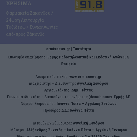
ΧΡΉΣΙΜΑ
Φαρμακεία Ζακύνθου /
24ωρη Λειτουργία
Ταξιδεύω / Συγκοινωνίες
από/προς Ζάκυνθο
ermisnews.gr | Ταυτότητα
Eπωνυμία επιχείρησης:
Ερμής Ραδιοτηλεοπτική και Εκδοτική Ανώνυμη
Εταιρεία
Διακριτικός τίτλος:
www.ermisnews.gr
Διαχειριστής – Διευθυντής:
Αγγελική Ξενόφου
Αρχισυντάκτης:
Δημ. Πέττας
Επωνυμία ιδιοκτήτη – Δικαιούχος του ονόματος (domain name):
Ερμής ΑΕ
Νόμιμοι Εκπρόσωποι:
Iωάννα Πέττα – Αγγελική Ξενόφου
Πρόεδρος Δ.Σ.:
Iωάννα Πέττα
Διευθύνων Σύμβουλος:
Αγγελική Ξενόφου
Μέτοχοι:
Αλέξανδρος Συνετός – Iωάννα Πέττα – Αγγελική Ξενόφου
Έδρα της επιχείρησης:
Aγίας Βαρβάρας 2 – 29100 Ζάκυνθος