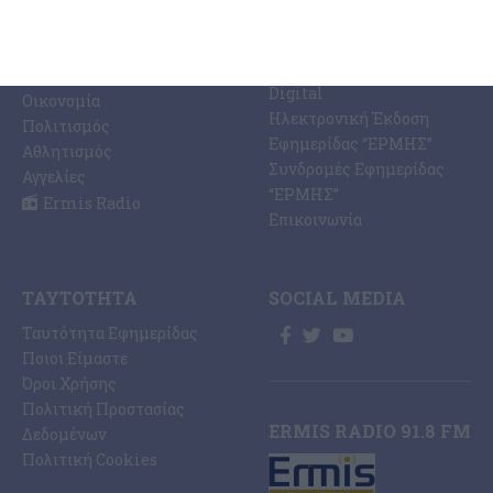
Ermis Radio 91.8 fm
Ελλάδα
PRINT SHOP /
Κόσμος
Εκτυπώσεις Offset –
Κοινωνία
Digital
Οικονομία
Ηλεκτρονική Έκδοση
Πολιτισμός
Εφημερίδας “ΕΡΜΗΣ”
Αθλητισμός
Συνδρομές Εφημερίδας
Αγγελίες
“ΕΡΜΗΣ”
Ermis Radio
Επικοινωνία
ΤΑΥΤΌΤΗΤΑ
SOCIAL MEDIA
Ταυτότητα Εφημερίδας
Ποιοι Είμαστε
Όροι Χρήσης
Πολιτική Προστασίας
ERMIS RADIO 91.8 FM
Δεδομένων
Πολιτική Cookies