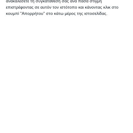
ανακαλέσετε τη συγκατάθεσή σας ανά πάσα στιγμή
επιστρέφοντας σε αυτόν τον ιστότοπο και κάνοντας κλικ στο
κουμπί "Απορρήτου" στο κάτω μέρος της ιστοσελίδας.
ΑΘΛΗΤΙΣΜΌΣ
ΖΆΚΥΝΘΟΣ
0-0 με την ιστορική Λάρισα ο
ΑΠΣ στο Καρπενήσι
Η Ζάκυνθος έδωσε το πρώτο δυνατό φιλικό τεστ της θερινής
προετοιμασίας της στο Καρπενήσι, όπου πραγματοποιεί το βασικό
στάδιο της προετοιμασίας της, μένοντας στο 0-0
…
8 Αυγούστου 2026