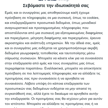
τους.
Σεβόμαστε την ιδιωτικότητά σας
Εμείς και οι συνεργάτες μας αποθηκεύουμε και/ή έχουμε
Προς το παρόν οι 45 λαθρομετανάστες
πρόσβαση σε πληροφορίες σε μια συσκευή, όπως τα cookies,
και επεξεργαζόμαστε προσωπικά δεδομένα, όπως μοναδικοί
φιλοξενούνται στο κλειστό γυμναστήριο της
αναγνωριστικοί και προσαρμοσμένες πληροφορίες που
Παναγούλας.
αποστέλλονται από μια συσκευή για εξατομικευμένες διαφημίσεις
και περιεχόμενο, μέτρηση διαφήμισης και περιεχομένου, έρευνα
ακροατηρίου και ανάπτυξη υπηρεσιών.
Με την άδειά σας, εμείς
και οι συνεργάτες μας ενδέχεται να χρησιμοποιήσουμε ακριβή
δεδομένα γεωγραφικής τοποθεσίας και ταυτοποίησης μέσω
σάρωσης συσκευών. Μπορείτε να κάνετε κλικ για να συναινέσετε
στην επεξεργασία από εμάς και τους συνεργάτες μας όπως
Αφήστε ένα σχόλιο
περιγράφεται παραπάνω. Εναλλακτικά, μπορείτε να αποκτήσετε
πρόσβαση σε πιο λεπτομερείς πληροφορίες και να αλλάξετε τις
προτιμήσεις σας πριν συναινέσετε ή να αρνηθείτε να
συναινέσετε.
Λάβετε υπόψη ότι κάποια επεξεργασία των
προσωπικών σας δεδομένων ενδέχεται να μην απαιτεί τη
ΔΙΑΒΆΣΤΕ ΕΠΊΣΗΣ
συγκατάθεσή σας, αλλά έχετε το δικαίωμα να αρνηθείτε αυτήν
την επεξεργασία. Οι προτιμήσεις σας θα ισχύουν μόνο για αυτόν
τον ιστότοπο. Μπορείτε να αλλάξετε τις προτιμήσεις σας ή να