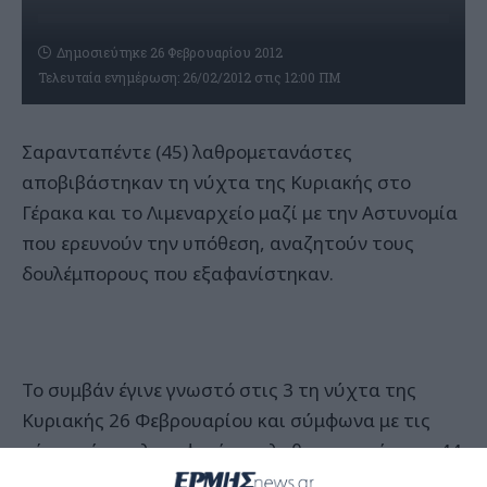
Δημοσιεύτηκε 26 Φεβρουαρίου 2012
Τελευταία ενημέρωση: 26/02/2012 στις 12:00 ΠΜ
Σαρανταπέντε (45) λαθρομετανάστες
αποβιβάστηκαν τη νύχτα της Κυριακής στο
Γέρακα και το Λιμεναρχείο μαζί με την Αστυνομία
που ερευνούν την υπόθεση, αναζητούν τους
δουλέμπορους που εξαφανίστηκαν.
Το συμβάν έγινε γνωστό στις 3 τη νύχτα της
Κυριακής 26 Φεβρουαρίου και σύμφωνα με τις
μέχρι τώρα πληροφορίες οι λαθρομετανάστες, 44
αφγανοί και 1 πακιστανός, είναι καλά στην υγεία