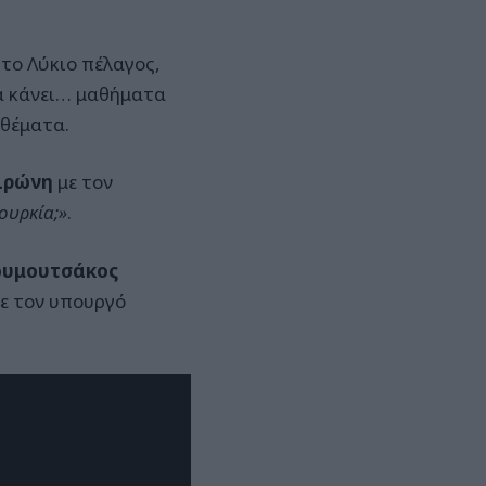
στο Λύκιο πέλαγος,
α κάνει… μαθήματα
 θέματα.
ιρώνη
με τον
Τουρκία;»
.
ουμουτσάκος
ε τον υπουργό