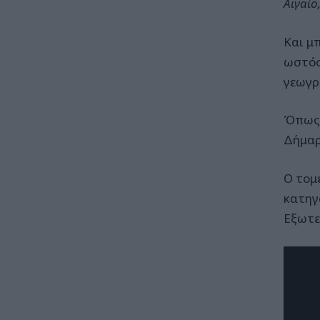
Αιγαίο
Και μ
ωστόσ
γεωγρ
Όπως 
Δήμαρ
Ο τομ
κατηγ
Εξωτ