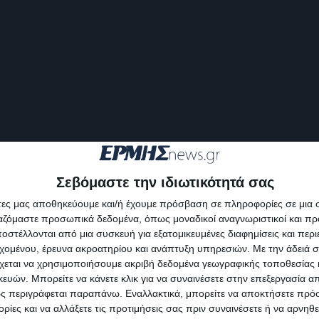
Σεβόμαστε την ιδιωτικότητά σας
άτες μας αποθηκεύουμε και/ή έχουμε πρόσβαση σε πληροφορίες σε μια
ργαζόμαστε προσωπικά δεδομένα, όπως μοναδικοί αναγνωριστικοί και 
στέλλονται από μια συσκευή για εξατομικευμένες διαφημίσεις και περ
εχομένου, έρευνα ακροατηρίου και ανάπτυξη υπηρεσιών.
Με την άδειά σα
χεται να χρησιμοποιήσουμε ακριβή δεδομένα γεωγραφικής τοποθεσίας 
ών. Μπορείτε να κάνετε κλικ για να συναινέσετε στην επεξεργασία απ
ς περιγράφεται παραπάνω. Εναλλακτικά, μπορείτε να αποκτήσετε πρό
ίες και να αλλάξετε τις προτιμήσεις σας πριν συναινέσετε ή να αρνηθεί
iefimerida.gr