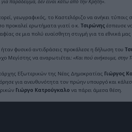
, για παράδειγμα, δεν είναι κάτω από την Κρήτη»
.
πορεί, γεωγραφικός, το Καστελόριζο να ανήκει τύποις 
ο προκαλεί ερωτήματα γιατί ο κ.
Τσιρώνης
έσπευσε ν
αφίας σε μια πολύ ευαίσθητη στιγμή για τα εθνικά μας
ήταν φυσικό αντιδράσεις προκάλεσε η δήλωση του
Τσ
χο Μεγίστης να αναρωτιέται
: «Και πού ανήκουμε, στην 
εάρχης Εξωτερικών της Νέας Δημοκρατίας
Γιώργος Κ
όρησε για ανευθυνότητα τον πρώην υπουργό και κάλεσ
ερικών
Γιώργο Κατρούγκαλο
να πάρει άμεσα θέση.