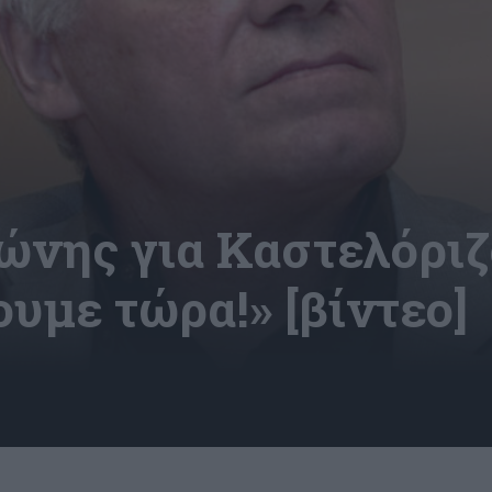
ώνης για Καστελόριζο
ουμε τώρα!» [βίντεο]