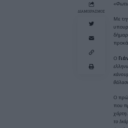
«
Φωτι
ΔΙΑΜΟΙΡΑΣΜΟΣ
Με τη
υπουρ
δήμαρ
προκά
Ο
Γιά
ελληνι
κάνουμ
θάλασσ
Ο πρώ
που π
χάρτη.
το Ικά