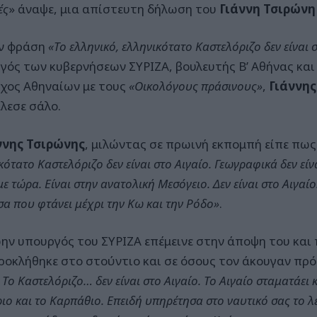
ές
» άναψε, μια απίστευτη δήλωση του
Γιάννη Τσιρώνη
ν φράση
«Το ελληνικό, ελληνικότατο Καστελόριζο δεν είναι 
γός των κυβερνήσεων ΣΥΡΙΖΑ, βουλευτής Β’ Αθήνας και
χος Αθηναίων με τους
«Οικολόγους πράσινους»
,
Γιάννης
λεσε σάλο.
ννης Τσιρώνης
, μιλώντας σε πρωινή εκπομπή είπε πω
κότατο Καστελόριζο δεν είναι στο Αιγαίο. Γεωγραφικά δεν είνα
ε τώρα. Είναι στην ανατολική Μεσόγειο. Δεν είναι στο Αιγαίο.
α που φτάνει μέχρι την Κω και την Ρόδο»
.
ην υπουργός του ΣΥΡΙΖΑ επέμεινε στην άποψη του κα
ροκλήθηκε στο στούντιο και σε όσους τον άκουγαν πρ
 Το Καστελόριζο… δεν είναι στο Αιγαίο. Το Αιγαίο σταματάε
ριο και το Καρπάθιο. Επειδή υπηρέτησα στο ναυτικό σας το λέ