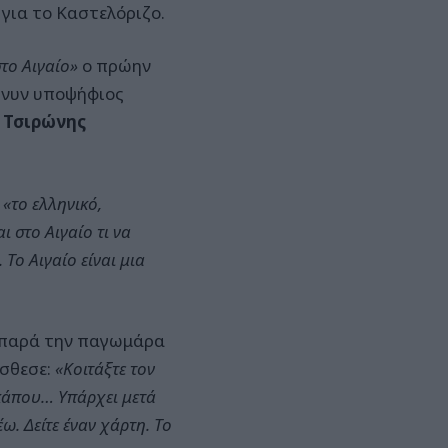
για το Καστελόριζο.
στο Αιγαίο»
ο πρώην
 νυν υποψήφιος
 Τσιρώνης
ς
«το ελληνικό,
ι στο Αιγαίο τι να
 Το Αιγαίο είναι μια
ι παρά την παγωμάρα
όσθεσε:
«Κοιτάξτε τον
ι κάπου… Υπάρχει μετά
ω. Δείτε έναν χάρτη. Το