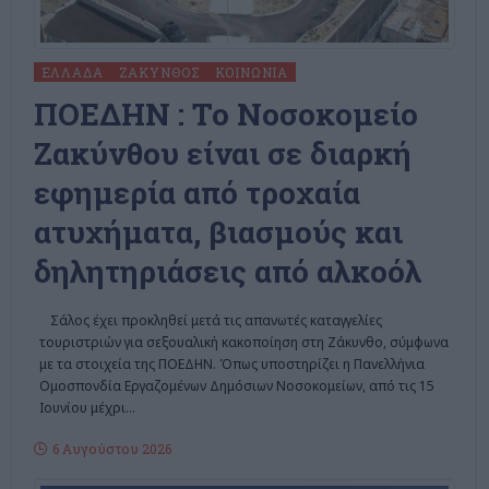
ΕΛΛΆΔΑ
ΖΆΚΥΝΘΟΣ
ΚΟΙΝΩΝΊΑ
ΠΟΕΔΗΝ : To Νοσοκομείο
Ζακύνθου είναι σε διαρκή
εφημερία από τροχαία
ατυχήματα, βιασμούς και
δηλητηριάσεις από αλκοόλ
Σάλος έχει προκληθεί μετά τις απανωτές καταγγελίες
τουριστριών για σεξουαλική κακοποίηση στη Ζάκυνθο, σύμφωνα
με τα στοιχεία της ΠΟΕΔΗΝ. Όπως υποστηρίζει η Πανελλήνια
Ομοσπονδία Εργαζομένων Δημόσιων Νοσοκομείων, από τις 15
Ιουνίου μέχρι
…
6 Αυγούστου 2026