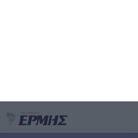
Συλλήψεις 3 ατόμων για
διακίνηση 0.5 γραμ. κοκαΐνης
και 9.5 γραμ. κάνναβης στη
Ζάκυνθο
Από την Υποδιεύθυνση Δίωξης Ναρκωτικών συνελήφθησαν -3-
άτομα για διακίνηση ναρκωτικών ουσιών στην Ζάκυνθο Από
αστυνομικούς της Υποδιεύθυνσης Δίωξης Ναρκωτικών, της
Διεύθυνσης Αντιμετώπισης Οργανωμένου Εγκλήματος,
…
4 Αυγούστου 2026