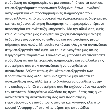
Νησιά Ιονίου,
Ηπειρος
, δυτική Στέρεα, δυτική
πρόσβαση σε πληροφορίες σε μια συσκευή, όπως τα cookies,
και επεξεργαζόμαστε προσωπικά δεδομένα, όπως μοναδικοί
Πελοπόννησος
αναγνωριστικοί και προσαρμοσμένες πληροφορίες που
αποστέλλονται από μια συσκευή για εξατομικευμένες διαφημίσεις
Καιρός: Αραιές νεφώσεις που βαθμιαία θα
και περιεχόμενο, μέτρηση διαφήμισης και περιεχομένου, έρευνα
ακροατηρίου και ανάπτυξη υπηρεσιών.
Με την άδειά σας, εμείς
πυκνώσουν και στην ήπειρο θα σημειωθούν
και οι συνεργάτες μας ενδέχεται να χρησιμοποιήσουμε ακριβή
τοπικές βροχές ή όμβροι. Τοπικά περιορισμένη
δεδομένα γεωγραφικής τοποθεσίας και ταυτοποίησης μέσω
ορατότητα τις πρωινές ώρες.
σάρωσης συσκευών. Μπορείτε να κάνετε κλικ για να συναινέσετε
στην επεξεργασία από εμάς και τους συνεργάτες μας όπως
περιγράφεται παραπάνω. Εναλλακτικά, μπορείτε να αποκτήσετε
Άνεμοι: Από ανατολικές διευθύνσεις 3-4 μποφόρ
πρόσβαση σε πιο λεπτομερείς πληροφορίες και να αλλάξετε τις
και από το απόγευμα ανατολικοί στο Ιόνιο 5 και
προτιμήσεις σας πριν συναινέσετε ή να αρνηθείτε να
συναινέσετε.
Λάβετε υπόψη ότι κάποια επεξεργασία των
τοπικά 6 μποφόρ.
προσωπικών σας δεδομένων ενδέχεται να μην απαιτεί τη
συγκατάθεσή σας, αλλά έχετε το δικαίωμα να αρνηθείτε αυτήν
Θερμοκρασία: Από 08 έως 22 βαθμούς Κέλσιου.
την επεξεργασία. Οι προτιμήσεις σας θα ισχύουν μόνο για αυτόν
τον ιστότοπο. Μπορείτε να αλλάξετε τις προτιμήσεις σας ή να
ανακαλέσετε τη συγκατάθεσή σας ανά πάσα στιγμή
Θεσσαλία, ανατολική Στέρεα, Εύβοια,
επιστρέφοντας σε αυτόν τον ιστότοπο και κάνοντας κλικ στο
ανατολική Πελοπόννησος
κουμπί "Απορρήτου" στο κάτω μέρος της ιστοσελίδας.