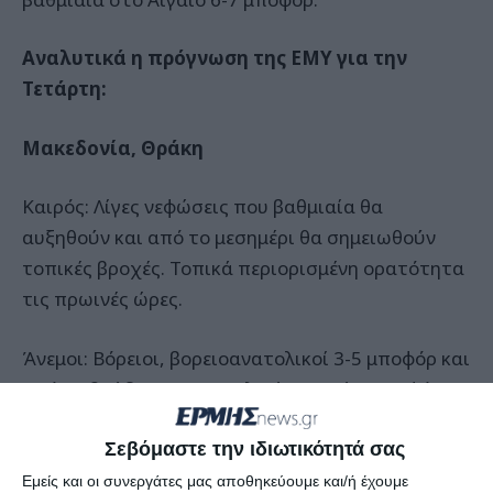
Αναλυτικά η πρόγνωση της ΕΜΥ για την
Τετάρτη:
Μακεδονία, Θράκη
Καιρός: Λίγες νεφώσεις που βαθμιαία θα
αυξηθούν και από το μεσημέρι θα σημειωθούν
τοπικές βροχές. Τοπικά περιορισμένη ορατότητα
τις πρωινές ώρες.
Άνεμοι: Βόρειοι, βορειοανατολικοί 3-5 μποφόρ και
από το βράδυ στα ανατολικά τοπικά 6 μποφόρ.
Θερμοκρασία: Από 04 έως 20 βαθμούς Κέλσιου.
Σεβόμαστε την ιδιωτικότητά σας
Εμείς και οι συνεργάτες μας αποθηκεύουμε και/ή έχουμε