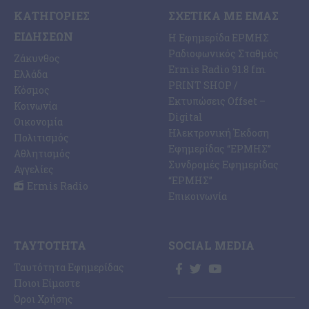
ΚΑΤΗΓΟΡΊΕΣ
ΣΧΕΤΙΚΆ ΜΕ ΕΜΆΣ
ΕΙΔΉΣΕΩΝ
Η Εφημερίδα ΕΡΜΗΣ
Ραδιοφωνικός Σταθμός
Ζάκυνθος
Ermis Radio 91.8 fm
Ελλάδα
PRINT SHOP /
Κόσμος
Εκτυπώσεις Offset –
Κοινωνία
Digital
Οικονομία
Ηλεκτρονική Έκδοση
Πολιτισμός
Εφημερίδας “ΕΡΜΗΣ”
Αθλητισμός
Συνδρομές Εφημερίδας
Αγγελίες
“ΕΡΜΗΣ”
Ermis Radio
Επικοινωνία
ΤΑΥΤΌΤΗΤΑ
SOCIAL MEDIA
Ταυτότητα Εφημερίδας
Ποιοι Είμαστε
Όροι Χρήσης