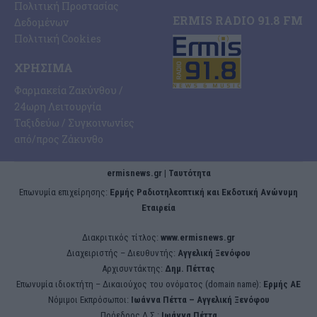
Πολιτική Προστασίας
ERMIS RADIO 91.8 FM
Δεδομένων
Πολιτική Cookies
ΧΡΉΣΙΜΑ
Φαρμακεία Ζακύνθου /
24ωρη Λειτουργία
Ταξιδεύω / Συγκοινωνίες
από/προς Ζάκυνθο
ermisnews.gr | Ταυτότητα
Eπωνυμία επιχείρησης:
Ερμής Ραδιοτηλεοπτική και Εκδοτική Ανώνυμη
Εταιρεία
Διακριτικός τίτλος:
www.ermisnews.gr
Διαχειριστής – Διευθυντής:
Αγγελική Ξενόφου
Αρχισυντάκτης:
Δημ. Πέττας
Επωνυμία ιδιοκτήτη – Δικαιούχος του ονόματος (domain name):
Ερμής ΑΕ
Νόμιμοι Εκπρόσωποι:
Iωάννα Πέττα – Αγγελική Ξενόφου
Πρόεδρος Δ.Σ.:
Iωάννα Πέττα