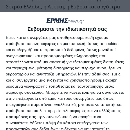
Στερέα Ελλάδα, η Αττική, η Εύβοια και αργότερα
τη νύχτα οι δυτικές Κυκλάδες και η δυτική Κρήτη.
Σεβόμαστε την ιδιωτικότητά σας
Για την Πέμπτη η ΕΜΥ προβλέπει ότι βροχές και
καταιγίδες αναμένονται σε Ιόνιο, Θεσσαλία,
Εμείς και οι συνεργάτες μας αποθηκεύουμε και/ή έχουμε
πρόσβαση σε πληροφορίες σε μια συσκευή, όπως τα cookies,
Σποράδες, Στερεά Ελλάδας, Αττική, Εύβοια,
και επεξεργαζόμαστε προσωπικά δεδομένα, όπως μοναδικοί
Πελοπόννησο, Κυκλάδες, Κρήτη, Ανατολικό Αιγαίο
αναγνωριστικοί και προσαρμοσμένες πληροφορίες που
και Δωδεκάνησα αν και σημειώνεται ότι τα
αποστέλλονται από μια συσκευή για εξατομικευμένες διαφημίσεις
και περιεχόμενο, μέτρηση διαφήμισης και περιεχομένου, έρευνα
φαινόμενα γρήγορα θα υποχωρήσουν από τα
ακροατηρίου και ανάπτυξη υπηρεσιών.
Με την άδειά σας, εμείς
δυτικά προς τα ανατολικά μέχρι το τέλος της
και οι συνεργάτες μας ενδέχεται να χρησιμοποιήσουμε ακριβή
ημέρας.
δεδομένα γεωγραφικής τοποθεσίας και ταυτοποίησης μέσω
σάρωσης συσκευών. Μπορείτε να κάνετε κλικ για να συναινέσετε
στην επεξεργασία από εμάς και τους συνεργάτες μας όπως
Για την Παρασκευή, τέλος, οι μετεωρολόγοι
περιγράφεται παραπάνω. Εναλλακτικά, μπορείτε να αποκτήσετε
προβλέπουν βροχές και καταιγίδες αλλά μόνο τις
πρόσβαση σε πιο λεπτομερείς πληροφορίες και να αλλάξετε τις
προτιμήσεις σας πριν συναινέσετε ή να αρνηθείτε να
πρωινές ώρες στα Δωδεκάνησακ και τις
συναινέσετε.
Λάβετε υπόψη ότι κάποια επεξεργασία των
νοτιότερες περιοχές των νησιών του Ανατολικού
προσωπικών σας δεδομένων ενδέχεται να μην απαιτεί τη