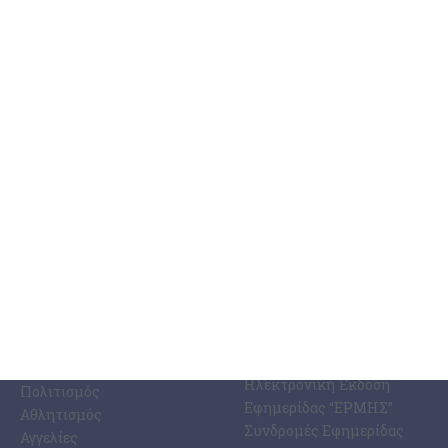
7 Αυγούστου 2026
ΚΑΤΗΓΟΡΊΕΣ
ΣΧΕΤΙΚΆ ΜΕ ΕΜΆΣ
ΕΙΔΉΣΕΩΝ
Η Εφημερίδα ΕΡΜΗΣ
Ραδιοφωνικός Σταθμός
Ζάκυνθος
Ermis Radio 91.8 fm
Ελλάδα
PRINT SHOP /
Κόσμος
Εκτυπώσεις Offset –
Κοινωνία
Digital
Οικονομία
Ηλεκτρονική Έκδοση
Πολιτισμός
Εφημερίδας “ΕΡΜΗΣ”
Αθλητισμός
Συνδρομές Εφημερίδας
Αγγελίες