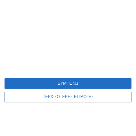
Πυροσβεστική
Σε κατάσταση κινητοποίησης Red Code, τίθενται για σήμερα
Δευτέρα 10 Αυγούστου 2026, μετά και την συνεδρίαση της
Επιτροπής Εκτίμησης Κινδύνου για τις πιθανότητες εκδήλωσης
πυρκαγιών,
…
10 Αυγούστου 2026
ΣΥΜΦΩΝΩ
ΠΕΡΙΣΣΟΤΕΡΕΣ ΕΠΙΛΟΓΕΣ