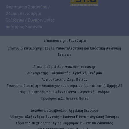
Φαρμακεία Ζακύνθου /
24ωρη Λειτουργία
Ταξιδεύω / Συγκοινωνίες
από/προς Ζάκυνθο
ermisnews.gr | Ταυτότητα
Eπωνυμία επιχείρησης:
Ερμής Ραδιοτηλεοπτική και Εκδοτική Ανώνυμη
Εταιρεία
Διακριτικός τίτλος:
www.ermisnews.gr
Διαχειριστής – Διευθυντής:
Αγγελική Ξενόφου
Αρχισυντάκτης:
Δημ. Πέττας
Επωνυμία ιδιοκτήτη – Δικαιούχος του ονόματος (domain name):
Ερμής ΑΕ
Νόμιμοι Εκπρόσωποι:
Iωάννα Πέττα – Αγγελική Ξενόφου
Πρόεδρος Δ.Σ.:
Iωάννα Πέττα
Διευθύνων Σύμβουλος:
Αγγελική Ξενόφου
Μέτοχοι:
Αλέξανδρος Συνετός – Iωάννα Πέττα – Αγγελική Ξενόφου
Έδρα της επιχείρησης:
Aγίας Βαρβάρας 2 – 29100 Ζάκυνθος