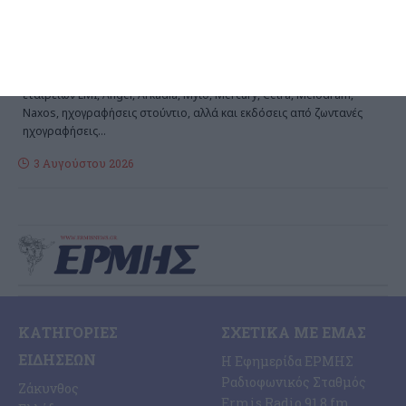
ΚΑΘΗΜΕΡΙΝΗ στις
31.10.2023
Της Μάρω Βασιλειάδου Ολες οι συμπληρωμένες σειρές των
εταιρειών EMI, Angel, Arkadia, Myto, Mercury, Cetra, Melodram,
Naxos, ηχογραφήσεις στούντιο, αλλά και εκδόσεις από ζωντανές
ηχογραφήσεις
…
3 Αυγούστου 2026
ΚΑΤΗΓΟΡΊΕΣ
ΣΧΕΤΙΚΆ ΜΕ ΕΜΆΣ
ΕΙΔΉΣΕΩΝ
Η Εφημερίδα ΕΡΜΗΣ
Ραδιοφωνικός Σταθμός
Ζάκυνθος
Ermis Radio 91.8 fm