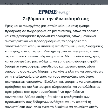
Σαββάτου 20 Απριλίου και ολοκληρώθηκε αργά το
απόγευμα της Κυριακής 21 Απριλίου.
Σεβόμαστε την ιδιωτικότητά σας
Εμείς και οι συνεργάτες μας αποθηκεύουμε και/ή έχουμε
πρόσβαση σε πληροφορίες σε μια συσκευή, όπως τα cookies,
Η έναρξη
και επεξεργαζόμαστε προσωπικά δεδομένα, όπως μοναδικοί
αναγνωριστικοί και προσαρμοσμένες πληροφορίες που
αποστέλλονται από μια συσκευή για εξατομικευμένες διαφημίσεις
Η αίθουσα συνεδριάσεων του Διοικητηρίου ήταν
και περιεχόμενο, μέτρηση διαφήμισης και περιεχομένου, έρευνα
ανοιχτή και από τις δύο πλευρές και κατάλληλα
ακροατηρίου και ανάπτυξη υπηρεσιών.
Με την άδειά σας, εμείς
και οι συνεργάτες μας ενδέχεται να χρησιμοποιήσουμε ακριβή
διαμορφωμένη για ητν υποδοχή των συμβούλων
δεδομένα γεωγραφικής τοποθεσίας και ταυτοποίησης μέσω
από όλα τα νησιά του Ιονίου.
σάρωσης συσκευών. Μπορείτε να κάνετε κλικ για να συναινέσετε
στην επεξεργασία από εμάς και τους συνεργάτες μας όπως
περιγράφεται παραπάνω. Εναλλακτικά, μπορείτε να αποκτήσετε
Ο Περιφερειάρχης Σπύρος Σπύρου ήταν ο
πρόσβαση σε πιο λεπτομερείς πληροφορίες και να αλλάξετε τις
πρώτος που πήρε το λόγο και είπε ότι η πολύ
προτιμήσεις σας πριν συναινέσετε ή να αρνηθείτε να
καλή μέρα δείχνει πόσο τα Ιόνια νησιά μοιάζουν
συναινέσετε.
Λάβετε υπόψη ότι κάποια επεξεργασία των
προσωπικών σας δεδομένων ενδέχεται να μην απαιτεί τη
μεταξύ τους και έχουν κοινά χαρακτηριστικά,
συγκατάθεσή σας, αλλά έχετε το δικαίωμα να αρνηθείτε αυτήν