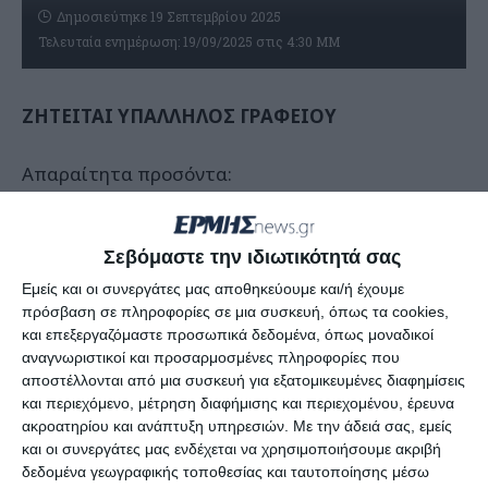
Δημοσιεύτηκε 19 Σεπτεμβρίου 2025
Τελευταία ενημέρωση: 19/09/2025 στις 4:30 ΜΜ
ΖΗΤΕΙΤΑΙ ΥΠΑΛΛΗΛΟΣ ΓΡΑΦΕΙΟΥ
Απαραίτητα προσόντα:
Γνώσεις λογιστικής (απόφοιτος ελληνικής
Σεβόμαστε την ιδιωτικότητά σας
ανώτατης σχολής ή ιδιωτικών εκπαιδευτηρίων)
Εμείς και οι συνεργάτες μας αποθηκεύουμε και/ή έχουμε
Πολύ καλή γνώση Αγγλικής γλώσσας
πρόσβαση σε πληροφορίες σε μια συσκευή, όπως τα cookies,
και επεξεργαζόμαστε προσωπικά δεδομένα, όπως μοναδικοί
Άριστη χρήση Η/Υ και της σουίτας
MS Office
αναγνωριστικοί και προσαρμοσμένες πληροφορίες που
αποστέλλονται από μια συσκευή για εξατομικευμένες διαφημίσεις
Αποστολή βιογραφικών
στο e-mail:
και περιεχόμενο, μέτρηση διαφήμισης και περιεχομένου, έρευνα
ακροατηρίου και ανάπτυξη υπηρεσιών.
Με την άδειά σας, εμείς
info@dreamvacationhouses.gr
και οι συνεργάτες μας ενδέχεται να χρησιμοποιήσουμε ακριβή
δεδομένα γεωγραφικής τοποθεσίας και ταυτοποίησης μέσω