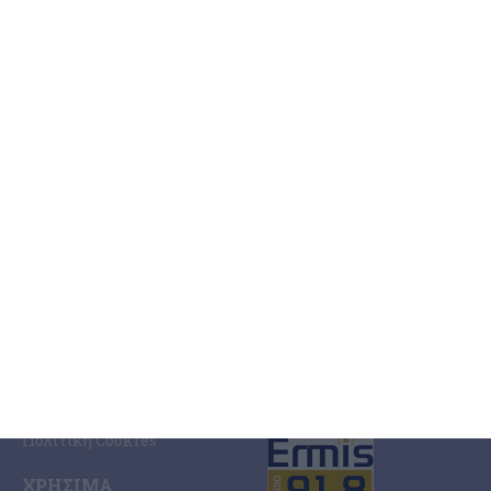
Ελλάδα
PRINT SHOP /
Κόσμος
Εκτυπώσεις Offset –
Κοινωνία
Digital
Οικονομία
Ηλεκτρονική Έκδοση
Πολιτισμός
Εφημερίδας “ΕΡΜΗΣ”
Αθλητισμός
Συνδρομές Εφημερίδας
Αγγελίες
“ΕΡΜΗΣ”
Ermis Radio
Επικοινωνία
ΤΑΥΤΌΤΗΤΑ
SOCIAL MEDIA
Ταυτότητα Εφημερίδας
Ποιοι Είμαστε
Όροι Χρήσης
Πολιτική Προστασίας
ERMIS RADIO 91.8 FM
Δεδομένων
Πολιτική Cookies
ΧΡΉΣΙΜΑ