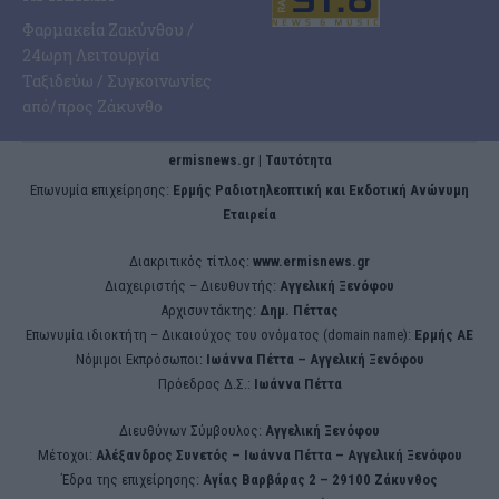
Φαρμακεία Ζακύνθου /
24ωρη Λειτουργία
Ταξιδεύω / Συγκοινωνίες
από/προς Ζάκυνθο
ermisnews.gr | Ταυτότητα
Eπωνυμία επιχείρησης:
Ερμής Ραδιοτηλεοπτική και Εκδοτική Ανώνυμη
Εταιρεία
Διακριτικός τίτλος:
www.ermisnews.gr
Διαχειριστής – Διευθυντής:
Αγγελική Ξενόφου
Αρχισυντάκτης:
Δημ. Πέττας
Επωνυμία ιδιοκτήτη – Δικαιούχος του ονόματος (domain name):
Ερμής ΑΕ
Νόμιμοι Εκπρόσωποι:
Iωάννα Πέττα – Αγγελική Ξενόφου
Πρόεδρος Δ.Σ.:
Iωάννα Πέττα
Διευθύνων Σύμβουλος:
Αγγελική Ξενόφου
Μέτοχοι:
Αλέξανδρος Συνετός – Iωάννα Πέττα – Αγγελική Ξενόφου
Έδρα της επιχείρησης:
Aγίας Βαρβάρας 2 – 29100 Ζάκυνθος