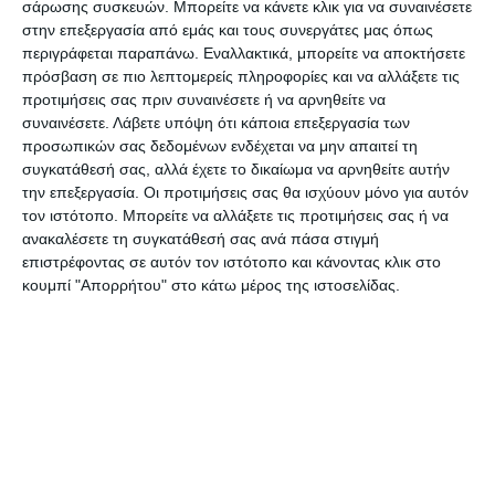
σάρωσης συσκευών. Μπορείτε να κάνετε κλικ για να συναινέσετε
στην επεξεργασία από εμάς και τους συνεργάτες μας όπως
περιγράφεται παραπάνω. Εναλλακτικά, μπορείτε να αποκτήσετε
πρόσβαση σε πιο λεπτομερείς πληροφορίες και να αλλάξετε τις
Αφήστε ένα σχόλιο
προτιμήσεις σας πριν συναινέσετε ή να αρνηθείτε να
συναινέσετε.
Λάβετε υπόψη ότι κάποια επεξεργασία των
προσωπικών σας δεδομένων ενδέχεται να μην απαιτεί τη
συγκατάθεσή σας, αλλά έχετε το δικαίωμα να αρνηθείτε αυτήν
την επεξεργασία. Οι προτιμήσεις σας θα ισχύουν μόνο για αυτόν
ΔΙΑΒΆΣΤΕ ΕΠΊΣΗΣ
τον ιστότοπο. Μπορείτε να αλλάξετε τις προτιμήσεις σας ή να
ΕΡΓΑΣΊΑ
ανακαλέσετε τη συγκατάθεσή σας ανά πάσα στιγμή
επιστρέφοντας σε αυτόν τον ιστότοπο και κάνοντας κλικ στο
ΖΗΤΕΙΤΑΙ ΠΡΟΣΩΠΙΚΟ
κουμπί "Απορρήτου" στο κάτω μέρος της ιστοσελίδας.
Από την εταιρία «ΚΑΡΑΚΑΣΙΔΗΣ Δ. ΑΞΤΕΒΕ» στο Σαρακηνάδο
Ζακύνθου, ζητείται: Υπάλληλος γραφείου με γνώσεις Η/Υ ΤΗΛEΦΩΝΟ
6970631733 Αποστολή βιογραφικών
στο email:
aggelies.karakasidis@gmail.com
2 Ιουλίου 2026
ΕΡΓΑΣΊΑ