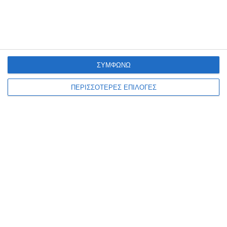
ΣΥΜΦΩΝΩ
ΠΕΡΙΣΣΟΤΕΡΕΣ ΕΠΙΛΟΓΕΣ
ΕΡΓΑΣΊΑ
dutyfreeshops
Θέλεις να γίνεις μέλος μιας δυναμικής ομάδας και να εξελιχθείς σε
ένα διεθνές περιβάλλον; Θέλεις να γίνεις μέλος του κορυφαίου
ομίλου ταξιδιωτικού εμπορίου παγκοσμίως; Αναζητούμε
…
6 Μαρτίου 2026
ΕΠΙΧΕΙΡΉΣΕΙΣ
ΕΡΓΑΣΊΑ