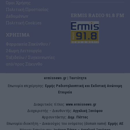
Όροι Χρήσης
Πολιτική Προστασίας
ERMIS RADIO 91.8 FM
Δεδομένων
Πολιτική Cookies
ΧΡΉΣΙΜΑ
Φαρμακεία Ζακύνθου /
24ωρη Λειτουργία
Ταξιδεύω / Συγκοινωνίες
από/προς Ζάκυνθο
ermisnews.gr | Ταυτότητα
Eπωνυμία επιχείρησης:
Ερμής Ραδιοτηλεοπτική και Εκδοτική Ανώνυμη
Εταιρεία
Διακριτικός τίτλος:
www.ermisnews.gr
Διαχειριστής – Διευθυντής:
Αγγελική Ξενόφου
Αρχισυντάκτης:
Δημ. Πέττας
Επωνυμία ιδιοκτήτη – Δικαιούχος του ονόματος (domain name):
Ερμής ΑΕ
Νόμιμοι Εκπρόσωποι:
Iωάννα Πέττα – Αγγελική Ξενόφου