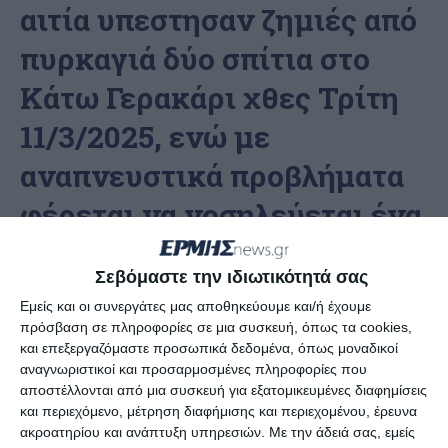
αιτία υπεστησαν ζημιές από
πυρκαγιά δύο σπίτια στο
Kάτω Γερακάρι χθες Τρίτη
11/3/2025, ενώ με
αναπνευστικά προβλήματα
φέρεται να νοσηλεύεται ένα
μικρό παιδί.
Σεβόμαστε την ιδιωτικότητά σας
Εμείς και οι συνεργάτες μας αποθηκεύουμε και/ή έχουμε
Ειδικότερα από την Πυροβεστική υπηρεσία
πρόσβαση σε πληροφορίες σε μια συσκευή, όπως τα cookies,
ανακοινώθηκαν τα εξής:
και επεξεργαζόμαστε προσωπικά δεδομένα, όπως μοναδικοί
αναγνωριστικοί και προσαρμοσμένες πληροφορίες που
αποστέλλονται από μια συσκευή για εξατομικευμένες διαφημίσεις
“Για πυρκαγιά που εκδηλώθηκε σε δύο οικίες στην
και περιεχόμενο, μέτρηση διαφήμισης και περιεχομένου, έρευνα
περιοχή Γερακάρι Ζακύνθου, ειδοποιήθηκε η
ακροατηρίου και ανάπτυξη υπηρεσιών.
Με την άδειά σας, εμείς