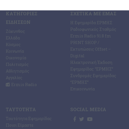
ΚΑΤΗΓΟΡΊΕΣ
ΣΧΕΤΙΚΆ ΜΕ ΕΜΆΣ
ΕΙΔΉΣΕΩΝ
Η Εφημερίδα ΕΡΜΗΣ
Ραδιοφωνικός Σταθμός
Ζάκυνθος
Ermis Radio 91.8 fm
Ελλάδα
PRINT SHOP /
Κόσμος
Εκτυπώσεις Offset –
Κοινωνία
Digital
Οικονομία
Ηλεκτρονική Έκδοση
Πολιτισμός
Εφημερίδας “ΕΡΜΗΣ”
Αθλητισμός
Συνδρομές Εφημερίδας
Αγγελίες
“ΕΡΜΗΣ”
Ermis Radio
Επικοινωνία
ΤΑΥΤΌΤΗΤΑ
SOCIAL MEDIA
Ταυτότητα Εφημερίδας
Ποιοι Είμαστε