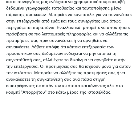
Υπηρεσία μας κατά τις απογευματινές ώρες
και οι συνεργάτες μας ενδέχεται να χρησιμοποιήσουμε ακριβή
δεδομένα γεωγραφικής τοποθεσίας και ταυτοποίησης μέσω
σήμερα, 11 Μαρτίου 2025. Στο έργο της
σάρωσης συσκευών. Μπορείτε να κάνετε κλικ για να συναινέσετε
κατάσβεσης έλαβαν μέρος δέκα (10) πυροσβέστες
στην επεξεργασία από εμάς και τους συνεργάτες μας όπως
με τέσσερα (4) οχήματα.
περιγράφεται παραπάνω. Εναλλακτικά, μπορείτε να αποκτήσετε
πρόσβαση σε πιο λεπτομερείς πληροφορίες και να αλλάξετε τις
προτιμήσεις σας πριν συναινέσετε ή να αρνηθείτε να
Από την πυρκαγιά προκλήθηκαν εκτενείς υλικές
συναινέσετε.
Λάβετε υπόψη ότι κάποια επεξεργασία των
ζημιές.
προσωπικών σας δεδομένων ενδέχεται να μην απαιτεί τη
συγκατάθεσή σας, αλλά έχετε το δικαίωμα να αρνηθείτε αυτήν
την επεξεργασία. Οι προτιμήσεις σας θα ισχύουν μόνο για αυτόν
Για το ανωτέρω περιστατικό, προανάκριση
τον ιστότοπο. Μπορείτε να αλλάξετε τις προτιμήσεις σας ή να
διενεργείται από το αρμόδιο ανακριτικό τμήμα.”
ανακαλέσετε τη συγκατάθεσή σας ανά πάσα στιγμή
επιστρέφοντας σε αυτόν τον ιστότοπο και κάνοντας κλικ στο
ΑΝΑΚΟΙΝΩΣΗ ΑΠΟ ΤΟ ΣΥΛΛΟΓΟ
κουμπί "Απορρήτου" στο κάτω μέρος της ιστοσελίδας.
«ΕΥΑΓΓΕΛΙΣΤΡΙΑ»
Με βαθιά θλίψη πληροφορηθήκαμε το δυσάρεστο
γεγονός που συνέβη στο χωριό μας. Ο
Πολιτιστικός Σύλλογος Κάτω Γερακαρίου