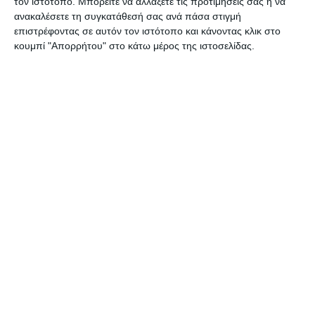
τον ιστότοπο. Μπορείτε να αλλάξετε τις προτιμήσεις σας ή να
ανακαλέσετε τη συγκατάθεσή σας ανά πάσα στιγμή
επιστρέφοντας σε αυτόν τον ιστότοπο και κάνοντας κλικ στο
ΔΙΑΒΆΣΤΕ ΕΠΊΣΗΣ
κουμπί "Απορρήτου" στο κάτω μέρος της ιστοσελίδας.
ΖΆΚΥΝΘΟΣ
Σύλληψη αλλοδαπού για
παραεμπόριο