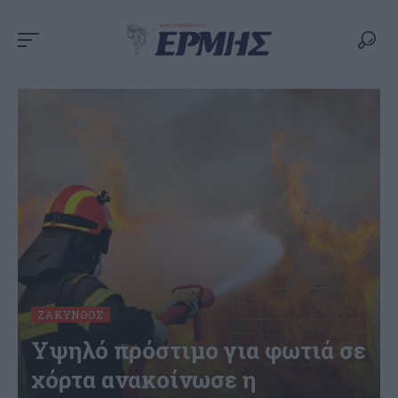
ΖΆΚΥΝΘΟΣ
Υψηλό πρόστιμο για φωτιά σε
χόρτα ανακοίνωσε η