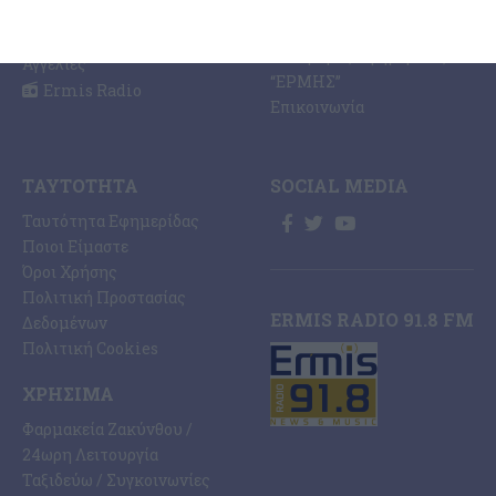
Ηλεκτρονική Έκδοση
Πολιτισμός
Εφημερίδας “ΕΡΜΗΣ”
Αθλητισμός
Συνδρομές Εφημερίδας
Αγγελίες
“ΕΡΜΗΣ”
Ermis Radio
Επικοινωνία
ΤΑΥΤΌΤΗΤΑ
SOCIAL MEDIA
Ταυτότητα Εφημερίδας
Ποιοι Είμαστε
Όροι Χρήσης
Πολιτική Προστασίας
ERMIS RADIO 91.8 FM
Δεδομένων
Πολιτική Cookies
ΧΡΉΣΙΜΑ
Φαρμακεία Ζακύνθου /
24ωρη Λειτουργία
Ταξιδεύω / Συγκοινωνίες