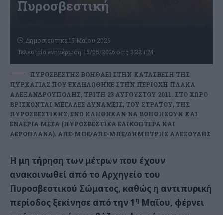
Πυροσβεστική
Δημοσιεύτηκε 15 Μαΐου 2026
Τελευταία ενημέρωση: 15/05/2026 στις 3:22 ΠΜ
ΠΥΡΟΣΒΈΣΤΗΣ ΒΟΗΘΆΕΙ ΣΤΗΝ ΚΑΤΆΣΒΕΣΗ ΤΗΣ
ΠΥΡΚΑΓΙΆΣ ΠΟΥ ΕΚΔΗΛΏΘΗΚΕ ΣΤΗΝ ΠΕΡΙΟΧΉ ΠΛΆΚΑ
ΑΛΕΞΑΝΔΡΟΎΠΟΛΗΣ, ΤΡΊΤΗ 23 ΑΥΓΟΎΣΤΟΥ 2011. ΣΤΟ ΧΏΡΟ
ΒΡΊΣΚΟΝΤΑΙ ΜΕΓΆΛΕΣ ΔΥΝΆΜΕΙΣ, ΤΟΥ ΣΤΡΑΤΟΎ, ΤΗΣ
ΠΥΡΟΣΒΕΣΤΙΚΉΣ, ΕΝΏ ΚΛΉΘΗΚΑΝ ΝΑ ΒΟΗΘΉΣΟΥΝ ΚΑΙ
ΕΝΑΈΡΙΑ ΜΈΣΑ (ΠΥΡΟΣΒΕΣΤΙΚΆ ΕΛΙΚΌΠΤΕΡΑ ΚΑΙ
ΑΕΡΟΠΛΆΝΑ). ΑΠΕ-ΜΠΕ/ΑΠΕ-ΜΠΕ/ΔΗΜΗΤΡΗΣ ΑΛΕΞΟΥΔΗΣ
H μη τήρηση των μέτρων που έχουν
ανακοινωθεί από το Αρχηγείο του
Πυροσβεστικού Σώματος, καθώς η αντιπυρική
η
περίοδος ξεκίνησε από την 1
Μαΐου, φέρνει
πρόστιμα σε όσους βάζουν φωτιές για να