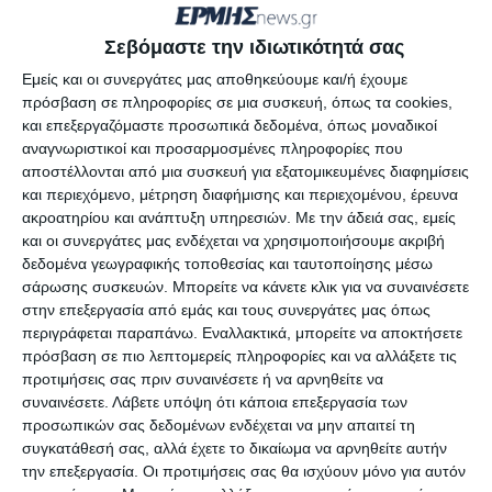
κάψουν χόρτα κλπ.
Σεβόμαστε την ιδιωτικότητά σας
Τα πρόστιμα είναι ιδιαιτέρως αυστηρά και γι’
Εμείς και οι συνεργάτες μας αποθηκεύουμε και/ή έχουμε
αυτό πρέπει να τηρούνται όσα ανακοινώνονται.
πρόσβαση σε πληροφορίες σε μια συσκευή, όπως τα cookies,
και επεξεργαζόμαστε προσωπικά δεδομένα, όπως μοναδικοί
Ένα ακόμα πρόστιμο επιβλήθηκε στη Ζάκυνθο για
αναγνωριστικοί και προσαρμοσμένες πληροφορίες που
καύση χόρτων και συγκεκριμένα: «Επιβλήθηκε
αποστέλλονται από μια συσκευή για εξατομικευμένες διαφημίσεις
διοικητικό πρόστιμο 1.875,00€, στις 12 Μαΐου
και περιεχόμενο, μέτρηση διαφήμισης και περιεχομένου, έρευνα
ακροατηρίου και ανάπτυξη υπηρεσιών.
Με την άδειά σας, εμείς
2026, από ανακριτικούς υπαλλήλους της Π.Υ.
και οι συνεργάτες μας ενδέχεται να χρησιμοποιήσουμε ακριβή
Ζακύνθου, σε ημεδαπό, ο οποίος προέβη σε καύση
δεδομένα γεωγραφικής τοποθεσίας και ταυτοποίησης μέσω
υπολειμμάτων φυτικής βλάστησης, κατά
σάρωσης συσκευών. Μπορείτε να κάνετε κλικ για να συναινέσετε
στην επεξεργασία από εμάς και τους συνεργάτες μας όπως
παράβαση της κείμενης νομοθεσίας, σε περιοχή
περιγράφεται παραπάνω. Εναλλακτικά, μπορείτε να αποκτήσετε
του δήμου Ζακύνθου».
πρόσβαση σε πιο λεπτομερείς πληροφορίες και να αλλάξετε τις
προτιμήσεις σας πριν συναινέσετε ή να αρνηθείτε να
συναινέσετε.
Λάβετε υπόψη ότι κάποια επεξεργασία των
προσωπικών σας δεδομένων ενδέχεται να μην απαιτεί τη
Αφήστε ένα σχόλιο
συγκατάθεσή σας, αλλά έχετε το δικαίωμα να αρνηθείτε αυτήν
την επεξεργασία. Οι προτιμήσεις σας θα ισχύουν μόνο για αυτόν