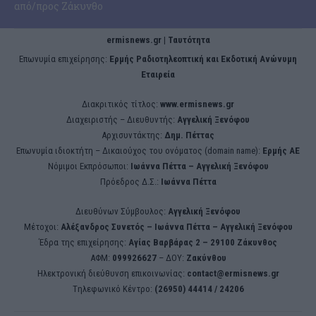
από/προς Ζάκυνθο
ermisnews.gr | Ταυτότητα
Eπωνυμία επιχείρησης:
Ερμής Ραδιοτηλεοπτική και Εκδοτική Ανώνυμη
Εταιρεία
Διακριτικός τίτλος:
www.ermisnews.gr
Διαχειριστής – Διευθυντής:
Αγγελική Ξενόφου
Αρχισυντάκτης:
Δημ. Πέττας
Επωνυμία ιδιοκτήτη – Δικαιούχος του ονόματος (domain name):
Ερμής ΑΕ
Νόμιμοι Εκπρόσωποι:
Iωάννα Πέττα – Αγγελική Ξενόφου
Πρόεδρος Δ.Σ.:
Iωάννα Πέττα
Διευθύνων Σύμβουλος:
Αγγελική Ξενόφου
Μέτοχοι:
Αλέξανδρος Συνετός – Iωάννα Πέττα – Αγγελική Ξενόφου
Έδρα της επιχείρησης:
Aγίας Βαρβάρας 2 – 29100 Ζάκυνθος
ΑΦΜ:
099926627
– ΔΟΥ:
Ζακύνθου
Ηλεκτρονική διεύθυνση επικοινωνίας:
contact@ermisnews.gr
Tηλεφωνικό Κέντρο:
(26950) 44414 / 24206