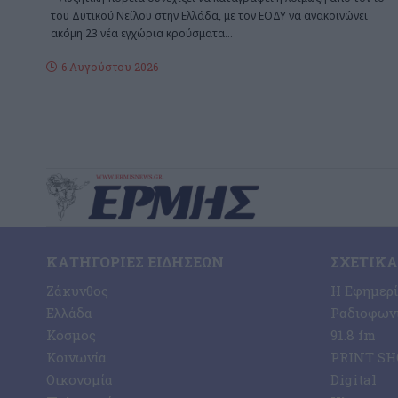
του Δυτικού Νείλου στην Ελλάδα, με τον ΕΟΔΥ να ανακοινώνει
ακόμη 23 νέα εγχώρια κρούσματα
…
6 Αυγούστου 2026
ΚΑΤΗΓΟΡΊΕΣ ΕΙΔΉΣΕΩΝ
ΣΧΕΤΙΚΆ
Ζάκυνθος
Η Εφημερ
Ελλάδα
Ραδιοφωνι
Κόσμος
91.8 fm
Κοινωνία
PRINT SHO
Οικονομία
Digital