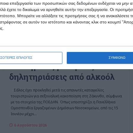
ποια επεξεργασία των προσωπικών σας δεδομένων ενδέχεται να μην απ
λά έχετε το δικαίωμα να αρνηθείτε αυτήν την επεξεργασία. Οι προτιμήσ
ιστότοπο. Μπορείτε να αλλάξετε τις προτιμήσεις σας ή να ανακαλέσετε
στρέφοντας σε αυτόν τον ιστότοπο και κάνοντας κλικ στο κουμπί "Απ
ΕΛΛΆΔΑ
ΖΆΚΥΝΘΟΣ
ΚΟΙΝΩΝΊΑ
ς.
ΠΟΕΔΗΝ : To Νοσοκομείο
Ζακύνθου είναι σε διαρκή
εφημερία από τροχαία
ΣΣΟΤΕΡΕΣ ΕΠΙΛΟΓΕΣ
ΣΥΜΦΩΝΩ
ατυχήματα, βιασμούς και
δηλητηριάσεις από αλκοόλ
Σάλος έχει προκληθεί μετά τις απανωτές καταγγελίες
τουριστριών για σεξουαλική κακοποίηση στη Ζάκυνθο, σύμφωνα
με τα στοιχεία της ΠΟΕΔΗΝ. Όπως υποστηρίζει η Πανελλήνια
Ομοσπονδία Εργαζομένων Δημόσιων Νοσοκομείων, από τις 15
Ιουνίου μέχρι
…
6 Αυγούστου 2026