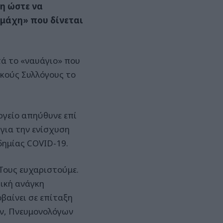
η ώστε να
 «μάχη» που δίνεται
ά το «ναυάγιο» που
ικούς Συλλόγους το
ργείο απηύθυνε επί
για την ενίσχυση
δημίας COVID-19.
Τους ευχαριστούμε.
τική ανάγκη
βαίνει σε επίταξη
ν, Πνευμονολόγων