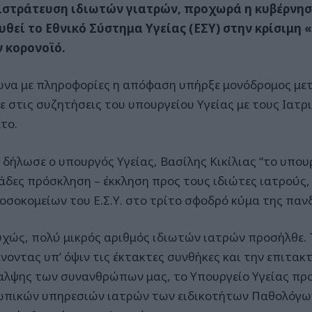
ιστράτευση ιδιωτών γιατρών, προχωρά η κυβέρνησ
υθεί το Εθνικό Σύστημα Υγείας (ΕΣΥ) στην κρίσιμη
ν κορονοϊό.
να με πληροφορίες η απόφαση υπήρξε μονόδρομος μετ
ε στις συζητήσεις του υπουργείου Υγείας με τους Ιατρ
το.
δήλωσε ο υπουργός Υγείας, Βασίλης Κικίλιας “το υπου
άδες πρόσκληση – έκκληση προς τους ιδιώτες ιατρούς, 
οσοκομείων του Ε.Σ.Υ. στο τρίτο σφοδρό κύμα της παν
χώς, πολύ μικρός αριθμός ιδιωτών ιατρών προσήλθε. 
νοντας υπ’ όψιν τις έκτακτες συνθήκες και την επιτακ
αλψης των συνανθρώπων μας, το Υπουργείο Υγείας προ
πικών υπηρεσιών ιατρών των ειδικοτήτων Παθολόγω