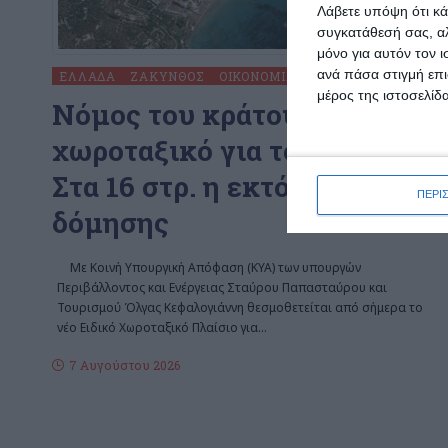
Λάβετε υπόψη ότι κά
συγκατάθεσή σας, αλ
μόνο για αυτόν τον 
ανά πάσα στιγμή επι
ΕΛΛΆΔΑ
ΖΆΚΥΝΘΟΣ
ΟΙΚΟΝΟΜΊΑ
μέρος της ιστοσελίδα
Nόμος του κράτους το
χωροταξικό για το τουρισμό.
Στα 16 στρ. η εκτός σχεδίου
ΠΕΡΙ
δόμησης
Με Κοινή Υπουργική Απόφαση (ΚΥΑ) των υπουργών
Περιβάλλοντος και Ενέργειας Σταύρου Παπασταύρου και
Τουρισμού Όλγας Κεφαλογιάννη θεσμοθετείται από σήμερα το
νέο Ειδικό Χωροταξικό Πλαίσιο για
…
7 Αυγούστου 2026