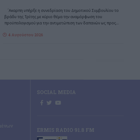
΄Aκαρπη υπήρξε η συνεδρίαση του Δημοτικού Συμβουλίου το
βράδυ της Τρίτης με κύριο θέμα την αναμόρφωση του
προϋπολογισμού για την αντιμετώπιση των δαπανών ως προς
…
4 Αυγούστου 2026
SOCIAL MEDIA
μένων
ERMIS RADIO 91.8 FM