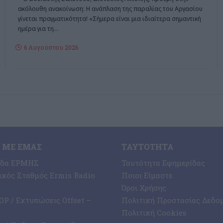
ακόλουθη ανακοίνωση: Η ανάπλαση της παραλίας του Αργασίου
γίνεται πραγματικότητα! «Σήμερα είναι μια ιδιαίτερα σημαντική
ημέρα για τη
…
6 Αυγούστου 2026
 ΜΕ ΕΜΆΣ
ΤΑΥΤΌΤΗΤΑ
ίδα ΕΡΜΗΣ
Ταυτότητα Εφημερίδας
κός Σταθμός Ermis Radio
Ποιοι Είμαστε
Όροι Χρήσης
P / Εκτυπώσεις Offset –
Πολιτική Προστασίας Δεδο
Πολιτική Cookies