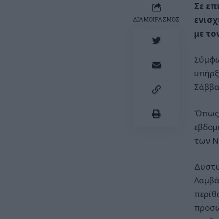
Σε επ
ενισχ
ΔΙΑΜΟΙΡΑΣΜΟΣ
με το
Σύμφω
υπήρξ
Σάββα
Όπως 
εβδομ
των Ν
Δυστυ
Λαμβά
περίθ
προσω