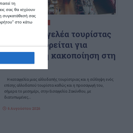
αιτεί τη
εις σας θα ισχύουν
 τη συγκατάθεσή σας
ορρήτου" στο κάτω
ΕΛΛΆΔΑ
ΖΆΚΥΝΘΟΣ
Στον Εισαγγελέα τουρίστας
που κατηγορείται για
σεξουαλική κακοποίηση στη
Ζάκυνθο
Η καταγγελία μιας αλλοδαπής τουρίστριας και η σύλληψη ενός
επίσης αλλοδαπού τουρίστα καθώς και η προσαγωγή του,
σήμερα το μεσημέρι, στην Εισαγγελία Ζακύνθου, με
διατυπωμένες
…
6 Αυγούστου 2026