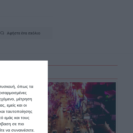
Αφήστε ένα σχόλιο
 συσκευή, όπως τα
προσαρμοσμένες
ιεχόμενο, μέτρηση
ς, εμείς και οι
και ταυτοποίησης
ό εμάς και τους
σβαση σε πιο
τε να συναινέσετε.