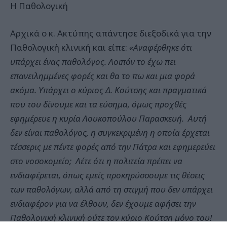
Η Παθολογική
Αρχικά ο κ. Ακτύπης απάντησε διεξοδικά για την
Παθολογική κλινική και είπε:
«Αναφέρθηκε ότι
υπάρχει ένας παθολόγος. Λοιπόν το έχω πει
επανειλημμένες φορές και θα το πω και μια φορά
ακόμα. Υπάρχει ο κύριος Δ. Κούτσης και πραγματικά
που του δίνουμε και τα εύσημα, όμως προχθές
εφημέρευε η κυρία Λουκοπούλου Παρασκευή. Αυτή
δεν είναι παθολόγος, η συγκεκριμένη η οποία έρχεται
τέσσερις με πέντε φορές από την Πάτρα και εφημερεύει
στο νοσοκομείο; Λέτε ότι η πολιτεία πρέπει να
ενδιαφέρεται, όπως εμείς προκηρύσσουμε τις θέσεις
των παθολόγων, αλλά από τη στιγμή που δεν υπάρχει
ενδιαφέρον για να έλθουν, δεν έχουμε αφήσει την
Παθολογική κλινική ούτε τον κύριο Κούτση μόνο του!