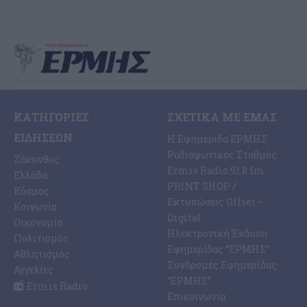
ΚΑΤΗΓΟΡΊΕΣ
ΣΧΕΤΙΚΆ ΜΕ ΕΜΆΣ
ΕΙΔΉΣΕΩΝ
Η Εφημερίδα ΕΡΜΗΣ
Ραδιοφωνικός Σταθμός
Ζάκυνθος
Ermis Radio 91.8 fm
Ελλάδα
PRINT SHOP /
Κόσμος
Εκτυπώσεις Offset –
Κοινωνία
Digital
Οικονομία
Ηλεκτρονική Έκδοση
Πολιτισμός
Εφημερίδας “ΕΡΜΗΣ”
Αθλητισμός
Συνδρομές Εφημερίδας
Αγγελίες
“ΕΡΜΗΣ”
Ermis Radio
Επικοινωνία