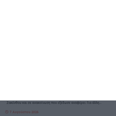
ΖΆΚΥΝΘΟΣ
Λαϊκή Συσπείρωση:
Εκρηκτικό το πρόβλημα με τα
λύματα
Διαμαρτυρία κατέθεσε ο συνδυασμός της Λαϊκής Συσπείρωσης
του Δημοτικού Συμβουλίου για ητ διαχείριση των λυμάτων της
Ζακύνθου και σε ανακοίνωση που εξέδωσε αναφέρει: Για άλλη
…
7 Αυγούστου 2026