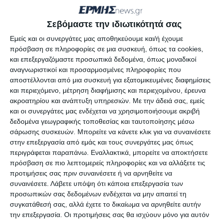
Έχουμε τέσσερις παθολόγους και είναι ο κύριος
Σεβόμαστε την ιδιωτικότητά σας
Κούτσης Δημήτρης, είναι η κυρία Δρύνη, είναι η κυρία
Εμείς και οι συνεργάτες μας αποθηκεύουμε και/ή έχουμε
Μαντέλη και είναι και η κυρία Λουκοπούλου, είναι
πρόσβαση σε πληροφορίες σε μια συσκευή, όπως τα cookies,
τέσσερις παθολόγοι, με διαφορετικές σχέσεις εργασίας
και επεξεργαζόμαστε προσωπικά δεδομένα, όπως μοναδικοί
αναγνωριστικοί και προσαρμοσμένες πληροφορίες που
ο καθένας.
αποστέλλονται από μια συσκευή για εξατομικευμένες διαφημίσεις
και περιεχόμενο, μέτρηση διαφήμισης και περιεχομένου, έρευνα
Ο κύριος Κούτσης είναι μόνιμος, η κυρία Δρύνη είναι
ακροατηρίου και ανάπτυξη υπηρεσιών.
Με την άδειά σας, εμείς
μόνιμη στο Κέντρο Υγείας της Καλλιθέας και έχει
και οι συνεργάτες μας ενδέχεται να χρησιμοποιήσουμε ακριβή
δεδομένα γεωγραφικής τοποθεσίας και ταυτοποίησης μέσω
αποσπαστεί στο Νοσοκομείο, η κυρία Μαντέλη ήταν
σάρωσης συσκευών. Μπορείτε να κάνετε κλικ για να συναινέσετε
πρώην διευθύντρια της Παθολογικής κλινικής και
στην επεξεργασία από εμάς και τους συνεργάτες μας όπως
σήμερα εργάζεται ως ιδιώτης με μπλοκάκι και η κυρία
περιγράφεται παραπάνω. Εναλλακτικά, μπορείτε να αποκτήσετε
πρόσβαση σε πιο λεπτομερείς πληροφορίες και να αλλάξετε τις
Λουκοπούλου είναι παθολόγος από τον Άγιο Αντρέα
προτιμήσεις σας πριν συναινέσετε ή να αρνηθείτε να
από την Πάτρα η οποία έρχεται και ενισχύει τις
συναινέσετε.
Λάβετε υπόψη ότι κάποια επεξεργασία των
εφημερίες μας στο νοσοκομείο στους παθολόγους 4 με
προσωπικών σας δεδομένων ενδέχεται να μην απαιτεί τη
συγκατάθεσή σας, αλλά έχετε το δικαίωμα να αρνηθείτε αυτήν
5 φορές στο μήνα.
την επεξεργασία. Οι προτιμήσεις σας θα ισχύουν μόνο για αυτόν