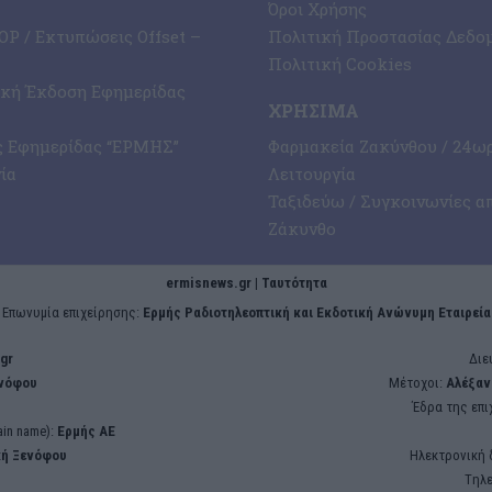
Όροι Χρήσης
P / Εκτυπώσεις Offset –
Πολιτική Προστασίας Δεδο
Πολιτική Cookies
ική Έκδοση Εφημερίδας
ΧΡΉΣΙΜΑ
ς Εφημερίδας “ΕΡΜΗΣ”
Φαρμακεία Ζακύνθου / 24ω
ία
Λειτουργία
Ταξιδεύω / Συγκοινωνίες α
Ζάκυνθο
ermisnews.gr | Ταυτότητα
Eπωνυμία επιχείρησης:
Ερμής Ραδιοτηλεοπτική και Εκδοτική Ανώνυμη Εταιρεία
gr
Διε
ενόφου
Μέτοχοι:
Αλέξαν
Έδρα της επι
in name):
Ερμής ΑΕ
κή Ξενόφου
Ηλεκτρονική 
Tηλ