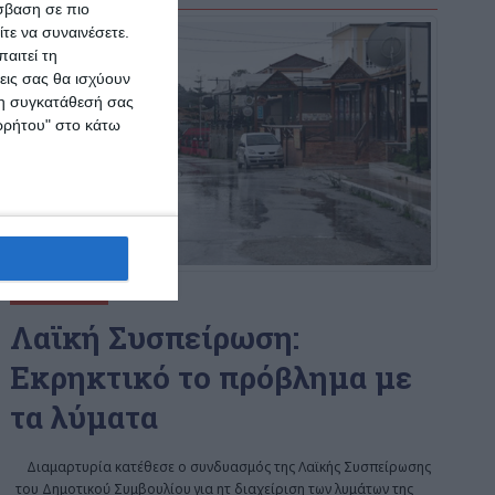
σβαση σε πιο
τε να συναινέσετε.
αιτεί τη
εις σας θα ισχύουν
 τη συγκατάθεσή σας
ορρήτου" στο κάτω
ΖΆΚΥΝΘΟΣ
Λαϊκή Συσπείρωση:
Εκρηκτικό το πρόβλημα με
τα λύματα
Διαμαρτυρία κατέθεσε ο συνδυασμός της Λαϊκής Συσπείρωσης
του Δημοτικού Συμβουλίου για ητ διαχείριση των λυμάτων της