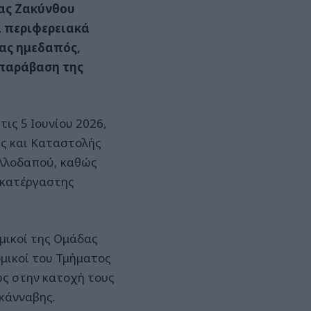
ας Ζακύνθου
ι περιφερειακά
νας ημεδαπός,
α παράβαση της
ις 5 Ιουνίου 2026,
ης και Καταστολής
αλλοδαπού, καθώς
ακατέργαστης
μικοί της Ομάδας
μικοί του Τμήματος
ώς στην κατοχή τους
 κάνναβης
.