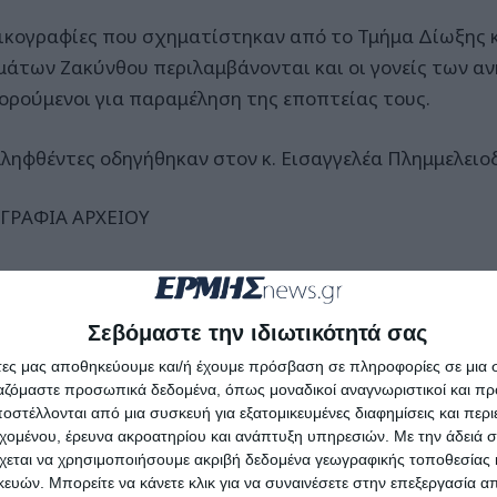
δικογραφίες που σχηματίστηκαν από το Τμήμα Δίωξης 
μάτων Ζακύνθου περιλαμβάνονται και οι γονείς των α
ορούμενοι για παραμέληση της εποπτείας τους.
λληφθέντες οδηγήθηκαν στον κ. Εισαγγελέα Πλημμελειο
ΓΡΑΦΙΑ ΑΡΧΕΙΟΥ
Σεβόμαστε την ιδιωτικότητά σας
άτες μας αποθηκεύουμε και/ή έχουμε πρόσβαση σε πληροφορίες σε μια
ργαζόμαστε προσωπικά δεδομένα, όπως μοναδικοί αναγνωριστικοί και 
στέλλονται από μια συσκευή για εξατομικευμένες διαφημίσεις και περ
εχομένου, έρευνα ακροατηρίου και ανάπτυξη υπηρεσιών.
Με την άδειά σα
χεται να χρησιμοποιήσουμε ακριβή δεδομένα γεωγραφικής τοποθεσίας 
ών. Μπορείτε να κάνετε κλικ για να συναινέσετε στην επεξεργασία απ