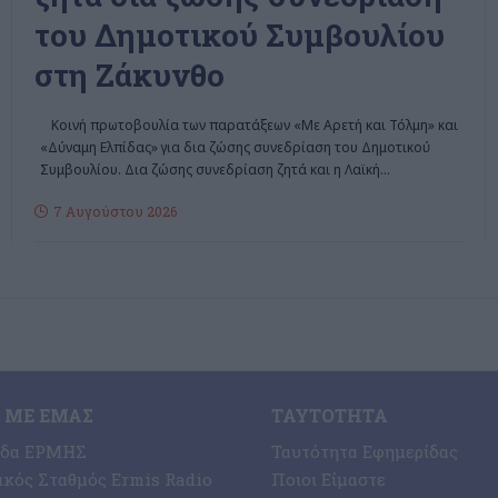
του Δημοτικού Συμβουλίου
στη Ζάκυνθο
Κοινή πρωτοβουλία των παρατάξεων «Με Αρετή και Τόλμη» και
«Δύναμη Ελπίδας» για δια ζώσης συνεδρίαση του Δημοτικού
Συμβουλίου. Δια ζώσης συνεδρίαση ζητά και η Λαϊκή
…
7 Αυγούστου 2026
 ΜΕ ΕΜΆΣ
ΤΑΥΤΌΤΗΤΑ
ίδα ΕΡΜΗΣ
Ταυτότητα Εφημερίδας
κός Σταθμός Ermis Radio
Ποιοι Είμαστε