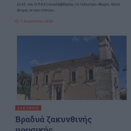
ΔΙ.ΑΣ. και Ο.Π.Κ.Ε.) συνελήφθησαν, το τελευταίο 48ωρο, πέντε
άτομα, εκ των οποίων
…
7 Αυγούστου 2026
ΖΆΚΥΝΘΟΣ
Βραδυά ζακυνθινής
μουσικής