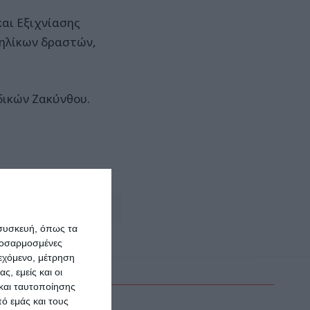
και Εξιχνίασης
νηλίκων δραστών,
δικών Ζακύνθου.
Αφήστε ένα σχόλιο
 συσκευή, όπως τα
προσαρμοσμένες
ιεχόμενο, μέτρηση
ς, εμείς και οι
και ταυτοποίησης
ό εμάς και τους