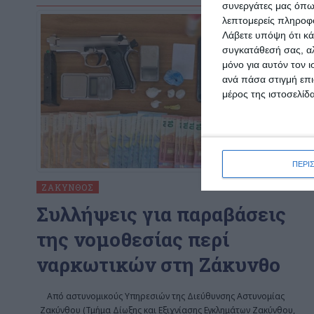
συνεργάτες μας όπω
λεπτομερείς πληροφορ
Λάβετε υπόψη ότι κά
συγκατάθεσή σας, αλ
μόνο για αυτόν τον 
ανά πάσα στιγμή επι
μέρος της ιστοσελίδα
ΠΕΡΙ
ΖΆΚΥΝΘΟΣ
Συλλήψεις για παραβάσεις
της νομοθεσίας περί
ναρκωτικών στη Ζάκυνθο
Από αστυνομικούς Υπηρεσιών της Διεύθυνσης Αστυνομίας
Ζακύνθου (Τμήμα Δίωξης και Εξιχνίασης Εγκλημάτων Ζακύνθου,