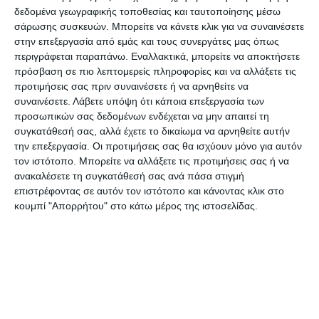
επικεφαλής των εργαστηρίου Μοριακής
δεδομένα γεωγραφικής τοποθεσίας και ταυτοποίησης μέσω
σάρωσης συσκευών. Μπορείτε να κάνετε κλικ για να συναινέσετε
Βιολογίας, Μοριακής Μικροβιολογίας και
στην επεξεργασία από εμάς και τους συνεργάτες μας όπως
επιστημονική υπεύθυνη του έργου «Εφαρμογή
περιγράφεται παραπάνω. Εναλλακτικά, μπορείτε να αποκτήσετε
Καινοτόμου Συστήματος Εκτροφής Προβάτων και
πρόσβαση σε πιο λεπτομερείς πληροφορίες και να αλλάξετε τις
προτιμήσεις σας πριν συναινέσετε ή να αρνηθείτε να
Παραγωγής Τυροκομικών Προϊόντων στη
συναινέσετε.
Λάβετε υπόψη ότι κάποια επεξεργασία των
Ζάκυνθο, Καινοτόμες Φάρμες».
προσωπικών σας δεδομένων ενδέχεται να μην απαιτεί τη
συγκατάθεσή σας, αλλά έχετε το δικαίωμα να αρνηθείτε αυτήν
την επεξεργασία. Οι προτιμήσεις σας θα ισχύουν μόνο για αυτόν
Μιλώντας για το πρόβατο φυλής Ζακύνθου, που
τον ιστότοπο. Μπορείτε να αλλάξετε τις προτιμήσεις σας ή να
εκτρέφεται κυρίως στο νησί, σημειώνει ότι αυτό
ανακαλέσετε τη συγκατάθεσή σας ανά πάσα στιγμή
παρουσιάζει υψηλές αποδόσεις σε γάλα και κρέας
επιστρέφοντας σε αυτόν τον ιστότοπο και κάνοντας κλικ στο
κουμπί "Απορρήτου" στο κάτω μέρος της ιστοσελίδας.
και προσαρμοστικότητα στις συνθήκες της
περιοχής ενώ προσθέτει ότι από το γάλα της
ίδιας φυλής παράγεται επαγγελματικά στα δύο
τυροκομεία του νησιού και ερασιτεχνικά σε
οικοτεχνία ή σε επίπεδο εκτροφής ως τοπικό
προϊόν, το «λαδοτύρι Ζακύνθου» με σημαντικές