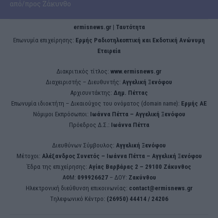
από/προς Ζάκυνθο
ermisnews.gr | Ταυτότητα
Eπωνυμία επιχείρησης:
Ερμής Ραδιοτηλεοπτική και Εκδοτική Ανώνυμη
Εταιρεία
Διακριτικός τίτλος:
www.ermisnews.gr
Διαχειριστής – Διευθυντής:
Αγγελική Ξενόφου
Αρχισυντάκτης:
Δημ. Πέττας
Επωνυμία ιδιοκτήτη – Δικαιούχος του ονόματος (domain name):
Ερμής ΑΕ
Νόμιμοι Εκπρόσωποι:
Iωάννα Πέττα – Αγγελική Ξενόφου
Πρόεδρος Δ.Σ.:
Iωάννα Πέττα
Διευθύνων Σύμβουλος:
Αγγελική Ξενόφου
Μέτοχοι:
Αλέξανδρος Συνετός – Iωάννα Πέττα – Αγγελική Ξενόφου
Έδρα της επιχείρησης:
Aγίας Βαρβάρας 2 – 29100 Ζάκυνθος
ΑΦΜ:
099926627
– ΔΟΥ:
Ζακύνθου
Ηλεκτρονική διεύθυνση επικοινωνίας:
contact@ermisnews.gr
Tηλεφωνικό Κέντρο:
(26950) 44414 / 24206