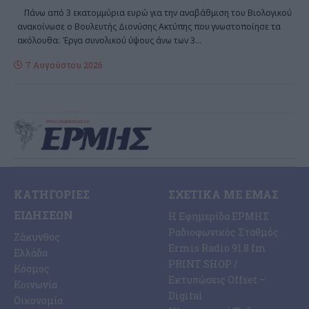
Πάνω από 3 εκατομμύρια ευρώ για την αναβάθμιση του Βιολογικού
ανακοίνωσε ο Βουλευτής Διονύσης Ακτύπης που γνωστοποίησε τα
ακόλουθα: Έργα συνολικού ύψους άνω των 3
…
7 Αυγούστου 2026
ΚΑΤΗΓΟΡΊΕΣ
ΣΧΕΤΙΚΆ ΜΕ ΕΜΆΣ
ΕΙΔΉΣΕΩΝ
Η Εφημερίδα ΕΡΜΗΣ
Ραδιοφωνικός Σταθμός
Ζάκυνθος
Ermis Radio 91.8 fm
Ελλάδα
PRINT SHOP /
Κόσμος
Εκτυπώσεις Offset –
Κοινωνία
Digital
Οικονομία