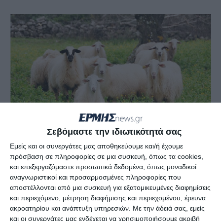
Σεβόμαστε την ιδιωτικότητά σας
Εμείς και οι συνεργάτες μας αποθηκεύουμε και/ή έχουμε
H Ζακυνθινή προβάτα αποδεικύεται ένα πολύ παραγωγικό και
πρόσβαση σε πληροφορίες σε μια συσκευή, όπως τα cookies,
ανθεκτικό ζώο
και επεξεργαζόμαστε προσωπικά δεδομένα, όπως μοναδικοί
αναγνωριστικοί και προσαρμοσμένες πληροφορίες που
Τα παραπάνω επισημαίνει μιλώντας στο ΑΠΕ-
αποστέλλονται από μια συσκευή για εξατομικευμένες διαφημίσεις
και περιεχόμενο, μέτρηση διαφήμισης και περιεχομένου, έρευνα
ΜΠΕ η διευθύντρια Ερευνών του Ινστιτούτου
ακροατηρίου και ανάπτυξη υπηρεσιών.
Με την άδειά σας, εμείς
Κτηνιατρικών Ερευνών, Λουκία Αικατερινιάδου,
και οι συνεργάτες μας ενδέχεται να χρησιμοποιήσουμε ακριβή