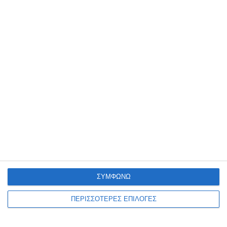
της νομοθεσίας περί
ναρκωτικών στη Ζάκυνθο
Από αστυνομικούς Υπηρεσιών της Διεύθυνσης Αστυνομίας
Ζακύνθου (Τμήμα Δίωξης και Εξιχνίασης Εγκλημάτων Ζακύνθου,
ΔΙ.ΑΣ. και Ο.Π.Κ.Ε.) συνελήφθησαν, το τελευταίο 48ωρο, πέντε άτομα,
εκ των οποίων
…
7 Αυγούστου 2026
ΣΥΜΦΩΝΩ
ΠΕΡΙΣΣΟΤΕΡΕΣ ΕΠΙΛΟΓΕΣ