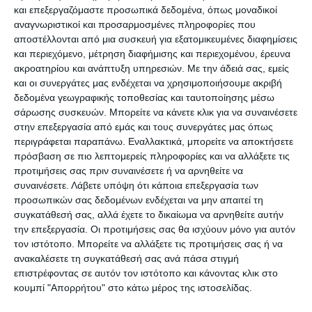
και επεξεργαζόμαστε προσωπικά δεδομένα, όπως μοναδικοί
συγγραφείς γράφουν κάθε χρόνο ένα βιβλίο. Και
αναγνωριστικοί και προσαρμοσμένες πληροφορίες που
οι εκδότες περίμεναν το άνοιγμα του
αποστέλλονται από μια συσκευή για εξατομικευμένες διαφημίσεις
και περιεχόμενο, μέτρηση διαφήμισης και περιεχομένου, έρευνα
λιανεμπορίου για να διαφημίσουν καλύτερα τις
ακροατηρίου και ανάπτυξη υπηρεσιών.
Με την άδειά σας, εμείς
εκδόσεις τους», αναφέρει η Μ. Μωραϊτη.
και οι συνεργάτες μας ενδέχεται να χρησιμοποιήσουμε ακριβή
δεδομένα γεωγραφικής τοποθεσίας και ταυτοποίησης μέσω
Οι προετοιμασίες έχουν ξεκινήσει και στα
σάρωσης συσκευών. Μπορείτε να κάνετε κλικ για να συναινέσετε
στην επεξεργασία από εμάς και τους συνεργάτες μας όπως
κοσμηματοπωλεία. Ο Ιωσήφ Ρουσσανίδης είναι
περιγράφεται παραπάνω. Εναλλακτικά, μπορείτε να αποκτήσετε
ένας από τους πιο παλιούς χρυσοχόους της
πρόσβαση σε πιο λεπτομερείς πληροφορίες και να αλλάξετε τις
Αθήνας. Στη διάρκεια της καραντίνας βλέπει
προτιμήσεις σας πριν συναινέσετε ή να αρνηθείτε να
συναινέσετε.
Λάβετε υπόψη ότι κάποια επεξεργασία των
κόσμο που, όπως λέει, δεν παίρνει την κατάσταση
προσωπικών σας δεδομένων ενδέχεται να μην απαιτεί τη
στα σοβαρά: «Κυκλοφορούν χωρίς μάσκες, στα
συγκατάθεσή σας, αλλά έχετε το δικαίωμα να αρνηθείτε αυτήν
καφέ απ’ έξω μαζεύεται κόσμος… Και εμείς
την επεξεργασία. Οι προτιμήσεις σας θα ισχύουν μόνο για αυτόν
τον ιστότοπο. Μπορείτε να αλλάξετε τις προτιμήσεις σας ή να
ήμασταν κλειστά», περιγράφει. «Τα μαγαζιά τα
ανακαλέσετε τη συγκατάθεσή σας ανά πάσα στιγμή
δικά μας δεν περνάνε τα 70 τετραγωνικά», λέει
επιστρέφοντας σε αυτόν τον ιστότοπο και κάνοντας κλικ στο
στο ΑΠΕ-ΜΠΕ ο Ι. Ρουσσανίδης, το χρυσοχοΐο του
κουμπί "Απορρήτου" στο κάτω μέρος της ιστοσελίδας.
οποίου λειτουργεί στο Σύνταγμα από το 1969.