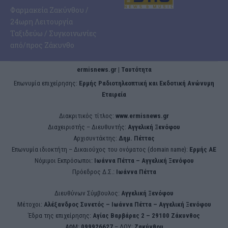
Φαρμακεία Ζακύνθου /
24ωρη Λειτουργία
Ταξιδεύω / Συγκοινωνίες
από/προς Ζάκυνθο
ermisnews.gr | Ταυτότητα
Eπωνυμία επιχείρησης:
Ερμής Ραδιοτηλεοπτική και Εκδοτική Ανώνυμη
Εταιρεία
Διακριτικός τίτλος:
www.ermisnews.gr
Διαχειριστής – Διευθυντής:
Αγγελική Ξενόφου
Αρχισυντάκτης:
Δημ. Πέττας
Επωνυμία ιδιοκτήτη – Δικαιούχος του ονόματος (domain name):
Ερμής ΑΕ
Νόμιμοι Εκπρόσωποι:
Iωάννα Πέττα – Αγγελική Ξενόφου
Πρόεδρος Δ.Σ.:
Iωάννα Πέττα
Διευθύνων Σύμβουλος:
Αγγελική Ξενόφου
Μέτοχοι:
Αλέξανδρος Συνετός – Iωάννα Πέττα – Αγγελική Ξενόφου
Έδρα της επιχείρησης:
Aγίας Βαρβάρας 2 – 29100 Ζάκυνθος
ΑΦΜ:
099926627
– ΔΟΥ:
Ζακύνθου