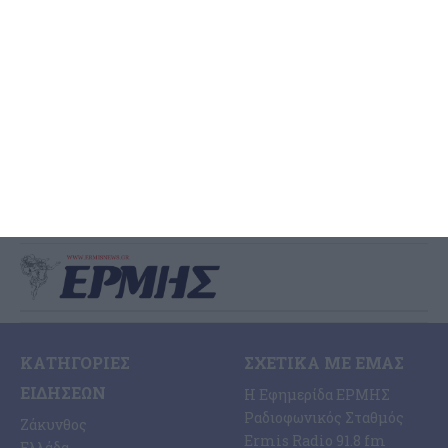
Ζακύνθου
Τις μεσημβρινές ώρες χθες, ενημερώθηκε η Λιμενική Αρχή της
Ζακύνθου για την ύπαρξη ενός 57χρονου αλλοδαπού επιβάτη
(υπήκοο Μ. Βρετανίας) ενός επιβατηγού-τουριστικού (Ε/Γ-Τ/Ρ)
σκάφους, ο
…
7 Αυγούστου 2026
ΚΑΤΗΓΟΡΊΕΣ
ΣΧΕΤΙΚΆ ΜΕ ΕΜΆΣ
ΕΙΔΉΣΕΩΝ
Η Εφημερίδα ΕΡΜΗΣ
Ραδιοφωνικός Σταθμός
Ζάκυνθος
Ermis Radio 91.8 fm
Ελλάδα