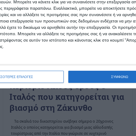
ών. Μπορείτε να κάνετε κλικ για να συναινέσετε στην επεξεργασία απ
ς περιγράφεται παραπάνω. Εναλλακτικά, μπορείτε να αποκτήσετε πρό
ίες και να αλλάξετε τις προτιμήσεις σας πριν συναινέσετε ή να αρνηθεί
ποια επεξεργασία των προσωπικών σας δεδομένων ενδέχεται να μην απ
λά έχετε το δικαίωμα να αρνηθείτε αυτήν την επεξεργασία. Οι προτιμήσ
ιστότοπο. Μπορείτε να αλλάξετε τις προτιμήσεις σας ή να ανακαλέσετε
στρέφοντας σε αυτόν τον ιστότοπο και κάνοντας κλικ στο κουμπί "Απ
ς.
ΖΆΚΥΝΘΟΣ
Ελεύθερος με
ΣΣΟΤΕΡΕΣ ΕΠΙΛΟΓΕΣ
ΣΥΜΦΩΝΩ
περιοριστικούς όρους ο
Ιταλός που κατηγορείται για
βιασμό στη Ζάκυνθο
Τα σκαλιά του δικαστηρίου ανέβηκε σήμερα ο 20χρονος
Ιταλός ο οποίος κατηγορείται για βιασμό μιας αλλοδαπής
τουρίστριας από την Ιταλία που γνώρισε σε νυχτερινό