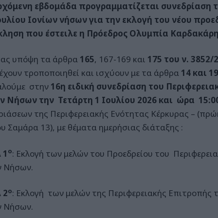
ρχόμενη εβδομάδα προγραμματίζεται συνεδρίαση 
υλίου Ιονίων νήσων για την εκλογή του νέου προεδ
ληση που έστειλε η Πρόεδρος Ολυμπία Καρδακάρη
ας υπόψη τα άρθρα
165
, 167-169 και
175
του ν. 3852/
έχουν τροποποιηθεί και ισχύουν με τα άρθρα
14 και 1
αλούμε στην
16η ειδική συνεδρίαση του Περιφερεια
ν Νήσων την Τετάρτη 1 Ιουλίου 2026 και ώρα 15:00
ριάσεων της Περιφερειακής Ενότητας Κέρκυρας – (πρώ
υ Σαμάρα 13), με θέματα ημερήσιας διάταξης :
ο
 1
: Εκλογή των μελών του Προεδρείου του Περιφερει
ν Νήσων.
ο
 2
: Εκλογή των μελών της Περιφερειακής Επιτροπής 
ν Νήσων.