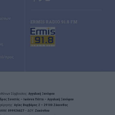
μένων
ERMIS RADIO 91.8 FM
ρη
πό/προς
υθύνων Σύμβουλος:
Αγγελική Ξενόφου
δρος Συνετός – Iωάννα Πέττα – Αγγελική Ξενόφου
χείρησης:
Aγίας Βαρβάρας 2 – 29100 Ζάκυνθος
ΑΦΜ:
099926627
– ΔΟΥ:
Ζακύνθου