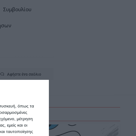
βουλίου
ων
η
Αφήστε ένα σχόλιο
 συσκευή, όπως τα
προσαρμοσμένες
ιεχόμενο, μέτρηση
ς, εμείς και οι
και ταυτοποίησης