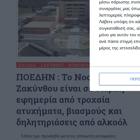
μέσω σάρωσης συσκευ
συνεργάτες μας όπω
λεπτομερείς πληροφορ
Λάβετε υπόψη ότι κά
συγκατάθεσή σας, αλ
μόνο για αυτόν τον 
ανά πάσα στιγμή επι
μέρος της ιστοσελίδα
ΕΛΛΆΔΑ
ΖΆΚΥΝΘΟΣ
ΚΟΙΝΩΝΊΑ
ΠΟΕΔΗΝ : To Νοσοκομείο
ΠΕΡΙ
Ζακύνθου είναι σε διαρκή
εφημερία από τροχαία
ατυχήματα, βιασμούς και
δηλητηριάσεις από αλκοόλ
Σάλος έχει προκληθεί μετά τις απανωτές καταγγελίες