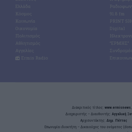
Ελλάδα
Ραδιοφωνι
Κόσμος
91.8 fm
Κοινωνία
PRINT SHO
Οικονομία
Digital
Πολιτισμός
Ηλεκτρον
Αθλητισμός
“ΕΡΜΗΣ”
Αγγελίες
Συνδρομέ
Ermis Radio
Επικοινων
Διακριτικός τίτλος:
www.ermisnews.
Διαχειριστής – Διευθυντής:
Αγγελική Ξ
Αρχισυντάκτης:
Δημ. Πέττας
Επωνυμία ιδιοκτήτη – Δικαιούχος του ονόματος (doma