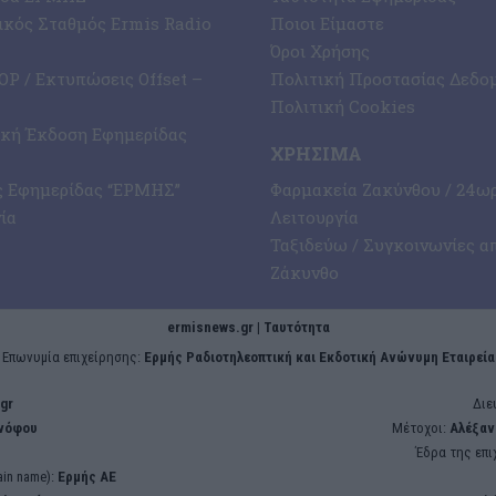
κός Σταθμός Ermis Radio
Ποιοι Είμαστε
Όροι Χρήσης
P / Εκτυπώσεις Offset –
Πολιτική Προστασίας Δεδο
Πολιτική Cookies
ική Έκδοση Εφημερίδας
ΧΡΉΣΙΜΑ
ς Εφημερίδας “ΕΡΜΗΣ”
Φαρμακεία Ζακύνθου / 24ω
ία
Λειτουργία
Ταξιδεύω / Συγκοινωνίες α
Ζάκυνθο
ermisnews.gr | Ταυτότητα
Eπωνυμία επιχείρησης:
Ερμής Ραδιοτηλεοπτική και Εκδοτική Ανώνυμη Εταιρεία
gr
Διε
ενόφου
Μέτοχοι:
Αλέξαν
Έδρα της επι
in name):
Ερμής ΑΕ