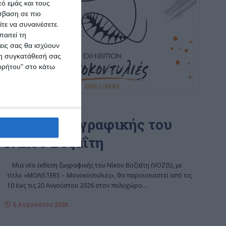
ό εμάς και τους
σβαση σε πιο
τε να συναινέσετε.
αιτεί τη
εις σας θα ισχύουν
 τη συγκατάθεσή σας
ορρήτου" στο κάτω
ΖΆΚΥΝΘΟΣ
Έκθεση ζωγραφικής του
Νίκου Βοζαΐτη
Μια νέα έκθεση ζωγραφικής του Νίκου Βοζαΐτη (VOZIS), με
τίτλο «MONSTERS – Μονοκοντυλιές», θα παρουσιαστεί από τις
10 έως τις 20 Αυγούστου 2026 στον πολυχώρο
…
6 Αυγούστου 2026