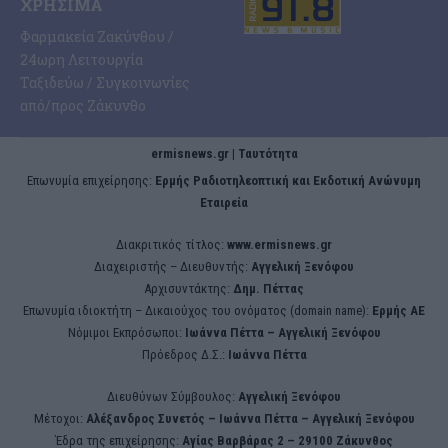
ΧΡΉΣΙΜΑ
Φαρμακεία Ζακύνθου /
24ωρη Λειτουργία
Ταξιδεύω / Συγκοινωνίες
από/προς Ζάκυνθο
ermisnews.gr | Ταυτότητα
Eπωνυμία επιχείρησης:
Ερμής Ραδιοτηλεοπτική και Εκδοτική Ανώνυμη
Εταιρεία
Διακριτικός τίτλος:
www.ermisnews.gr
Διαχειριστής – Διευθυντής:
Αγγελική Ξενόφου
Αρχισυντάκτης:
Δημ. Πέττας
Επωνυμία ιδιοκτήτη – Δικαιούχος του ονόματος (domain name):
Ερμής ΑΕ
Νόμιμοι Εκπρόσωποι:
Iωάννα Πέττα – Αγγελική Ξενόφου
Πρόεδρος Δ.Σ.:
Iωάννα Πέττα
Διευθύνων Σύμβουλος:
Αγγελική Ξενόφου
Μέτοχοι:
Αλέξανδρος Συνετός – Iωάννα Πέττα – Αγγελική Ξενόφου
Έδρα της επιχείρησης:
Aγίας Βαρβάρας 2 – 29100 Ζάκυνθος