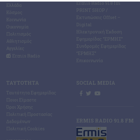
Ermis Radio 91.8 fm
Ελλάδα
PRINT SHOP /
Κόσμος
Εκτυπώσεις Offset –
Κοινωνία
Digital
Οικονομία
Ηλεκτρονική Έκδοση
Πολιτισμός
Εφημερίδας “ΕΡΜΗΣ”
Αθλητισμός
Συνδρομές Εφημερίδας
Αγγελίες
“ΕΡΜΗΣ”
Ermis Radio
Επικοινωνία
ΤΑΥΤΌΤΗΤΑ
SOCIAL MEDIA
Ταυτότητα Εφημερίδας
Ποιοι Είμαστε
Όροι Χρήσης
Πολιτική Προστασίας
ERMIS RADIO 91.8 FM
Δεδομένων
Πολιτική Cookies