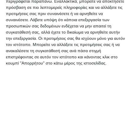
Η τελευταία καταγγελία που δέχτηκε η εφημερίδα
περιγράφεται παραπάνω. Εναλλακτικά, μπορείτε να αποκτήσετε
πρόσβαση σε πιο λεπτομερείς πληροφορίες και να αλλάξετε τις
ΕΡΜΗΣ αφορά διάρρηξη και κλοπή σε αυτοκίνητο
προτιμήσεις σας πριν συναινέσετε ή να αρνηθείτε να
συμπολίτη μας που το άφησε για λίγες ημέρες στο
συναινέσετε.
Λάβετε υπόψη ότι κάποια επεξεργασία των
πάρκινγκ στα Καμίνια, απέναντι από το ΚΤΕΛ για
προσωπικών σας δεδομένων ενδέχεται να μην απαιτεί τη
συγκατάθεσή σας, αλλά έχετε το δικαίωμα να αρνηθείτε αυτήν
να ταξιδέψει στην πρωτεύουσα. Όταν επέστρεψε
την επεξεργασία. Οι προτιμήσεις σας θα ισχύουν μόνο για αυτόν
και μπήκε στο αυτοκίνητό του για να πάει στο
τον ιστότοπο. Μπορείτε να αλλάξετε τις προτιμήσεις σας ή να
σπίτι του, ανακάλυψε ότι το όχημα δεν ξεκινούσε.
ανακαλέσετε τη συγκατάθεσή σας ανά πάσα στιγμή
επιστρέφοντας σε αυτόν τον ιστότοπο και κάνοντας κλικ στο
Το αυτοκίνητο δεν είχε εμφανή σημεία διάρρηξης.
κουμπί "Απορρήτου" στο κάτω μέρος της ιστοσελίδας.
Ανοίγοντας την μηχανή του, είδε ότι είχαν
αφαιρέσει τη μπαταρία, το ψυγείο και άλλα
εξαρτήματα που προφανώς ήταν χρήσιμα στους
κλέφτες… Επίσης με τον ίδιο τρόπο και χωρίς να
αφήσουν ίχνη οι δράστες είχαν ανοίξει και το
πορτ μπαγκάζ και κατάφεραν να μπουν στο
εσωτερικό του αυτοκινήτου το οποίο έψαξαν
παντού.