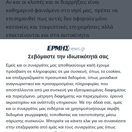
Αν και οι κλοπές και οι διαρρήξεις είναι
καθημερινό φαινόμενο στο νησί μας, πρέπει να
επισημανθεί πως αυτές δεν αφορούν μόνο
κατοικίες και τουριστικές επιχειρήσεις αλλά
επεκτείνονται και στα αυτοκίνητα.
Ανυποψίαστοι Ζακυνθινοί αλλά και τουρίστες
Σεβόμαστε την ιδιωτικότητά σας
που αφήνουν σταθμευμένα τα οχήματά τους σε
Εμείς και οι συνεργάτες μας αποθηκεύουμε και/ή έχουμε
διάφορα σημεία, ίσως δεν γνωρίζουν πως κάποιοι
πρόσβαση σε πληροφορίες σε μια συσκευή, όπως τα cookies,
καραδοκούν για να τα ανοίξουν. Αυτό συμβαίνει
και επεξεργαζόμαστε προσωπικά δεδομένα, όπως μοναδικοί
τις νυχτερινές ώρες, κατά το χρονικό διάστημα
αναγνωριστικοί και προσαρμοσμένες πληροφορίες που
αποστέλλονται από μια συσκευή για εξατομικευμένες διαφημίσεις
που οι πολίτες είναι στη θάλασσα για να
και περιεχόμενο, μέτρηση διαφήμισης και περιεχομένου, έρευνα
κολυμπήσουν, έχει συμβεί κατά κόρον στο λιμάνι
ακροατηρίου και ανάπτυξη υπηρεσιών.
Με την άδειά σας, εμείς
και στην περιοχή της μαρίνας και εσχάτως έλαβε
και οι συνεργάτες μας ενδέχεται να χρησιμοποιήσουμε ακριβή
δεδομένα γεωγραφικής τοποθεσίας και ταυτοποίησης μέσω
χώρα στα δημοτικά πάρκινγκ.
σάρωσης συσκευών. Μπορείτε να κάνετε κλικ για να συναινέσετε
στην επεξεργασία από εμάς και τους συνεργάτες μας όπως