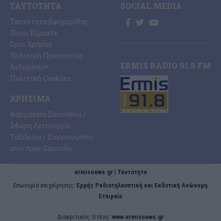
ΤΑΥΤΌΤΗΤΑ
SOCIAL MEDIA
Ταυτότητα Εφημερίδας
Ποιοι Είμαστε
Όροι Χρήσης
Πολιτική Προστασίας
ERMIS RADIO 91.8 FM
Δεδομένων
Πολιτική Cookies
ΧΡΉΣΙΜΑ
Φαρμακεία Ζακύνθου /
24ωρη Λειτουργία
Ταξιδεύω / Συγκοινωνίες
από/προς Ζάκυνθο
ermisnews.gr | Ταυτότητα
Eπωνυμία επιχείρησης:
Ερμής Ραδιοτηλεοπτική και Εκδοτική Ανώνυμη
Εταιρεία
Διακριτικός τίτλος:
www.ermisnews.gr