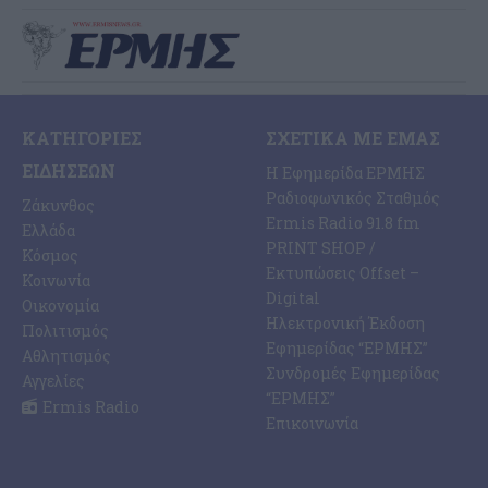
ΚΑΤΗΓΟΡΊΕΣ
ΣΧΕΤΙΚΆ ΜΕ ΕΜΆΣ
ΕΙΔΉΣΕΩΝ
Η Εφημερίδα ΕΡΜΗΣ
Ραδιοφωνικός Σταθμός
Ζάκυνθος
Ermis Radio 91.8 fm
Ελλάδα
PRINT SHOP /
Κόσμος
Εκτυπώσεις Offset –
Κοινωνία
Digital
Οικονομία
Ηλεκτρονική Έκδοση
Πολιτισμός
Εφημερίδας “ΕΡΜΗΣ”
Αθλητισμός
Συνδρομές Εφημερίδας
Αγγελίες
“ΕΡΜΗΣ”
Ermis Radio
Επικοινωνία