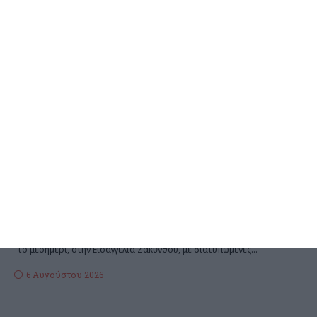
ΕΛΛΆΔΑ
ΖΆΚΥΝΘΟΣ
Στον Εισαγγελέα τουρίστας
που κατηγορείται για
σεξουαλική κακοποίηση στη
Ζάκυνθο
Η καταγγελία μιας αλλοδαπής τουρίστριας και η σύλληψη ενός
επίσης αλλοδαπού τουρίστα καθώς και η προσαγωγή του, σήμερα
το μεσημέρι, στην Εισαγγελία Ζακύνθου, με διατυπωμένες
…
6 Αυγούστου 2026