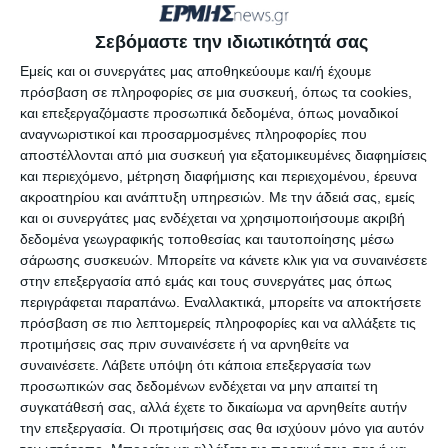
κόσμου. Ο ίδιος έχει κάνει σαφές ότι είναι
διατεθειμένος να βγάλει έναν μαραθώνιο
Σεβόμαστε την ιδιωτικότητά σας
περιοδειών έως τις εκλογές του 2027.
Εμείς και οι συνεργάτες μας αποθηκεύουμε και/ή έχουμε
πρόσβαση σε πληροφορίες σε μια συσκευή, όπως τα cookies,
και επεξεργαζόμαστε προσωπικά δεδομένα, όπως μοναδικοί
Αλλά και στο χώρο των κομμάτων της
αναγνωριστικοί και προσαρμοσμένες πληροφορίες που
αντιπολίτευσης οι προετοιμασίες είναι εντατικές.
αποστέλλονται από μια συσκευή για εξατομικευμένες διαφημίσεις
και περιεχόμενο, μέτρηση διαφήμισης και περιεχομένου, έρευνα
ακροατηρίου και ανάπτυξη υπηρεσιών.
Με την άδειά σας, εμείς
Η εμφάνισης νέων κομμάτων και η
και οι συνεργάτες μας ενδέχεται να χρησιμοποιήσουμε ακριβή
ανασυγκρότηση των παλιών με κυρίαρχο
δεδομένα γεωγραφικής τοποθεσίας και ταυτοποίησης μέσω
στοιχείο την κατάρτιση των ψηφοδελτίων
σάρωσης συσκευών. Μπορείτε να κάνετε κλικ για να συναινέσετε
στην επεξεργασία από εμάς και τους συνεργάτες μας όπως
βρίσκεται ήδη στην ημερήσια διάταξη.
περιγράφεται παραπάνω. Εναλλακτικά, μπορείτε να αποκτήσετε
πρόσβαση σε πιο λεπτομερείς πληροφορίες και να αλλάξετε τις
Παρά τα εγγενή προβλήματα που αντιμετωπίζουν
προτιμήσεις σας πριν συναινέσετε ή να αρνηθείτε να
συναινέσετε.
Λάβετε υπόψη ότι κάποια επεξεργασία των
τα περισσότερα από τα κοινοβουλευτικά
προσωπικών σας δεδομένων ενδέχεται να μην απαιτεί τη
κόμματα της αντιπολίτευσης οι διεργασίες που
συγκατάθεσή σας, αλλά έχετε το δικαίωμα να αρνηθείτε αυτήν
λαμβάνουν χώρα δεν περνούν απαρατήρητες.
την επεξεργασία. Οι προτιμήσεις σας θα ισχύουν μόνο για αυτόν