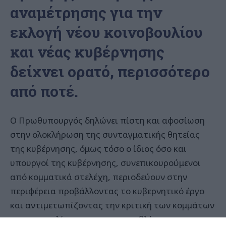
αναμέτρησης για την
εκλογή νέου κοινοβουλίου
και νέας κυβέρνησης
δείχνει ορατό, περισσότερο
από ποτέ.
Ο Πρωθυπουργός δηλώνει πίστη και αφοσίωση
στην ολοκλήρωση της συνταγματικής θητείας
της κυβέρνησης, όμως τόσο ο ίδιος όσο και
υπουργοί της κυβέρνησης, συνεπικουρούμενοι
από κομματικά στελέχη, περιοδεύουν στην
περιφέρεια προβάλλοντας το κυβερνητικό έργο
και αντιμετωπίζοντας την κριτική των κομμάτων
της αντιπολίτευσης για τα προβλήματα του