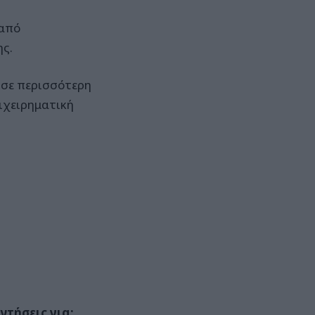
 από
ς.
ι σε περισσότερη
ιχειρηματική
τήσεις για: