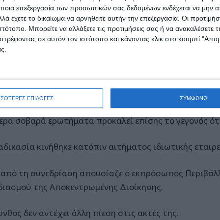
ποια επεξεργασία των προσωπικών σας δεδομένων ενδέχεται να μην απ
να με το Σύνταγμα και τη νομολογία του Συμβουλίου τ
λά έχετε το δικαίωμα να αρνηθείτε αυτήν την επεξεργασία. Οι προτιμήσ
ιστότοπο. Μπορείτε να αλλάξετε τις προτιμήσεις σας ή να ανακαλέσετε
στρέφοντας σε αυτόν τον ιστότοπο και κάνοντας κλικ στο κουμπί "Απ
τελεί κοινόχρηστο δημόσιο αγαθό,
ς.
στατεύεται αυξημένα,
 προστασία του προηγείται κάθε ιδιωτικής οικονομικής
ΣΣΟΤΕΡΕΣ ΕΠΙΛΟΓΕΣ
ΣΥΜΦΩΝΩ
τερα σοβαρά ερωτήματα προκαλεί επίσης το γεγονός ότ
ιαδικασία κινήθηκε κατόπιν αιτήματος ιδιωτικής εταιρε
 από τη συνεδρίαση απουσίαζε ο εκπρόσωπος Περιβάλ
διασμού της Αποκεντρωμένης Διοίκησης.
νθος δεν αντέχει άλλη πίεση στις ακτές της.