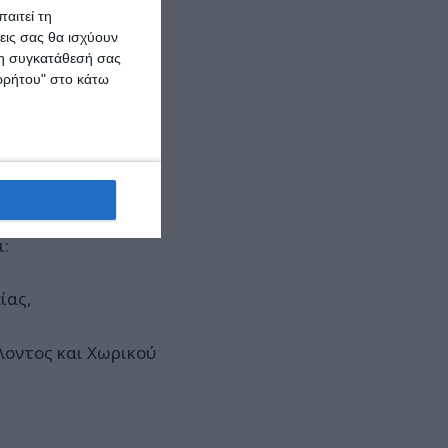
αιτεί τη
ης Επικρατείας:
εις σας θα ισχύουν
 τη συγκατάθεσή σας
ορρήτου" στο κάτω
 εκμετάλλευσης.
ι:
ίας,
λοντος και Χωρικού