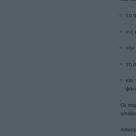
τα 
τις
την
τη 
και
φαι
Οι πα
απόθε
Αποτε