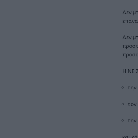
Δεν μ
επανα
Δεν μ
προστ
προσα
Η ΝΕ 
την
τον
την
και κ