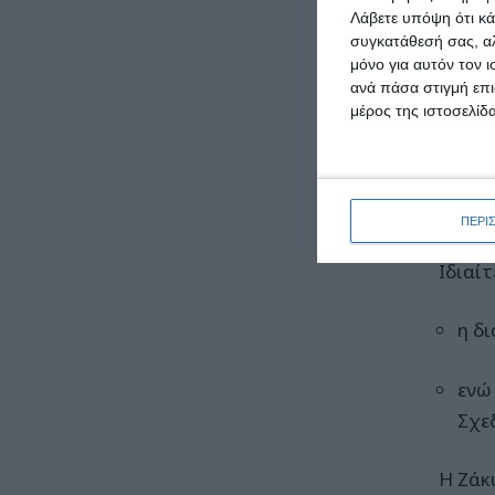
Λάβετε υπόψη ότι κά
Σύμφω
συγκατάθεσή σας, αλ
μόνο για αυτόν τον 
ανά πάσα στιγμή επι
απο
μέρος της ιστοσελίδα
προ
και η
ΠΕΡΙ
Ιδιαί
η δ
ενώ
Σχε
Η Ζάκυ