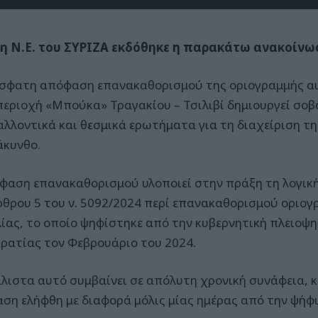
η Ν.Ε. του ΣYΡΙΖΑ εκδόθηκε η παρακάτω ανακοίνω
σφατη απόφαση επανακαθορισμού της οριογραμμής αι
περιοχή «Μπούκα» Τραγακίου – Τσιλιβί δημιουργεί σοβ
αλλοντικά και θεσμικά ερωτήματα για τη διαχείριση τ
άκυνθο.
φαση επανακαθορισμού υλοποιεί στην πράξη τη λογική
ρθρου 5 του ν. 5092/2024 περί επανακαθορισμού οριογ
ίας, το οποίο ψηφίστηκε από την κυβερνητική πλειοψη
ρατίας τον Φεβρουάριο του 2024.
άλιστα αυτό συμβαίνει σε απόλυτη χρονική συνάφεια, 
ση ελήφθη με διαφορά μόλις μίας ημέρας από την ψήφ