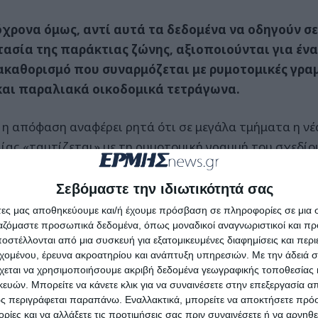
χρονα όμως, αντί αυτά τα δεδομένα να οδηγούν σ
ασία της παράκτιας ζώνης, αξιοποιούνται για ένα
καθορισμό που συναρμόζεται με ρυμοτομικές γρα
και παραλιακά οικοδομικά τετράγωνα
.
α η απόφαση αναφέρει ρητά ότι σε μεγάλα τμήματα η ν
ίας «ταυτίζεται» με τη ρυμοτομική γραμμή του σχεδίο
ακριβώς είναι ο πυρήνας της ανησυχίας που έχει δ
Σεβόμαστε την ιδιωτικότητά σας
ατεύθυνση της νομοθεσίας περί αιγιαλού: ότι αντί
άτες μας αποθηκεύουμε και/ή έχουμε πρόσβαση σε πληροφορίες σε μια
ρμόζεται στα φυσικά όρια της ακτής, υπάρχει κίνδ
ργαζόμαστε προσωπικά δεδομένα, όπως μοναδικοί αναγνωριστικοί και 
στέλλονται από μια συσκευή για εξατομικευμένες διαφημίσεις και περ
ρμόζεται σταδιακά στις απαιτήσεις της δόμησης κ
εχομένου, έρευνα ακροατηρίου και ανάπτυξη υπηρεσιών.
Με την άδειά σα
οίησης.
χεται να χρησιμοποιήσουμε ακριβή δεδομένα γεωγραφικής τοποθεσίας 
ών. Μπορείτε να κάνετε κλικ για να συναινέσετε στην επεξεργασία απ
ιαλός όμως δεν αποτελεί απλό τεχνικό ή τοπογραφικό μ
ς περιγράφεται παραπάνω. Εναλλακτικά, μπορείτε να αποκτήσετε πρό
ίες και να αλλάξετε τις προτιμήσεις σας πριν συναινέσετε ή να αρνηθεί