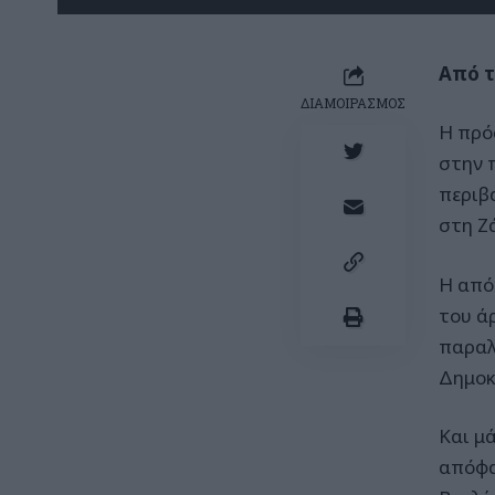
Από τ
ΔΙΑΜΟΙΡΑΣΜΟΣ
Η πρό
στην 
περιβ
στη Ζ
Η από
του ά
παραλ
Δημοκ
Και μ
απόφα