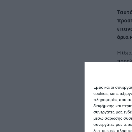
Ταυτό
προστ
επανα
όρια 
Η ίδι
παραλ
Αυτό 
νέα κ
Εμείς και οι συνεργ
προσα
cookies, και επεξε
πληροφορίες που απο
προσα
διαφήμισης και περι
αξιοπ
συνεργάτες μας ενδέ
μέσω σάρωσης συσκευ
Ο αιγ
συνεργάτες μας όπω
λεπτομερείς πληροφορ