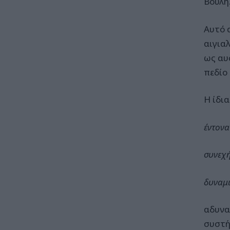
Βουλή
Αυτό 
αιγια
ως αυ
πεδίο
Η ίδι
έντονα
συνεχή
δυναμι
αδυνα
συστ