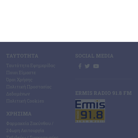
Οικονομία
Ηλεκτρονική Έκδοση
Πολιτισμός
Εφημερίδας “ΕΡΜΗΣ”
Αθλητισμός
Συνδρομές Εφημερίδας
Αγγελίες
“ΕΡΜΗΣ”
Ermis Radio
Επικοινωνία
ΤΑΥΤΌΤΗΤΑ
SOCIAL MEDIA
Ταυτότητα Εφημερίδας
Ποιοι Είμαστε
Όροι Χρήσης
Πολιτική Προστασίας
ERMIS RADIO 91.8 FM
Δεδομένων
Πολιτική Cookies
ΧΡΉΣΙΜΑ
Φαρμακεία Ζακύνθου /
24ωρη Λειτουργία
Ταξιδεύω / Συγκοινωνίες