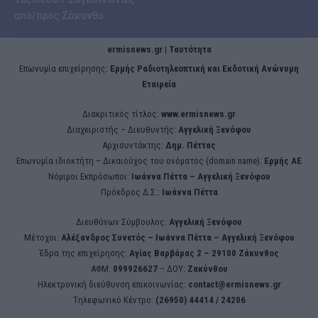
από/προς Ζάκυνθο
ermisnews.gr | Ταυτότητα
Eπωνυμία επιχείρησης:
Ερμής Ραδιοτηλεοπτική και Εκδοτική Ανώνυμη
Εταιρεία
Διακριτικός τίτλος:
www.ermisnews.gr
Διαχειριστής – Διευθυντής:
Αγγελική Ξενόφου
Αρχισυντάκτης:
Δημ. Πέττας
Επωνυμία ιδιοκτήτη – Δικαιούχος του ονόματος (domain name):
Ερμής ΑΕ
Νόμιμοι Εκπρόσωποι:
Iωάννα Πέττα – Αγγελική Ξενόφου
Πρόεδρος Δ.Σ.:
Iωάννα Πέττα
Διευθύνων Σύμβουλος:
Αγγελική Ξενόφου
Μέτοχοι:
Αλέξανδρος Συνετός – Iωάννα Πέττα – Αγγελική Ξενόφου
Έδρα της επιχείρησης:
Aγίας Βαρβάρας 2 – 29100 Ζάκυνθος
ΑΦΜ:
099926627
– ΔΟΥ:
Ζακύνθου
Ηλεκτρονική διεύθυνση επικοινωνίας:
contact@ermisnews.gr
Tηλεφωνικό Κέντρο:
(26950) 44414 / 24206