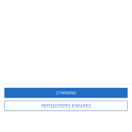
ΖΆΚΥΝΘΟΣ
Συλλήψεις για παραβάσεις
της νομοθεσίας περί
ναρκωτικών στη Ζάκυνθο
Από αστυνομικούς Υπηρεσιών της Διεύθυνσης Αστυνομίας
Ζακύνθου (Τμήμα Δίωξης και Εξιχνίασης Εγκλημάτων Ζακύνθου,
ΔΙ.ΑΣ. και Ο.Π.Κ.Ε.) συνελήφθησαν, το τελευταίο 48ωρο, πέντε άτομα,
ΣΥΜΦΩΝΩ
εκ των οποίων
…
7 Αυγούστου 2026
ΠΕΡΙΣΣΟΤΕΡΕΣ ΕΠΙΛΟΓΕΣ