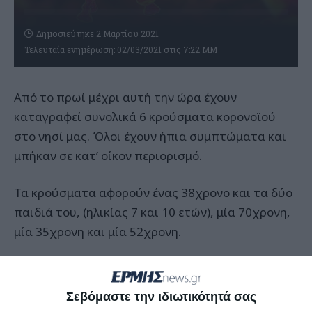
Δημοσιεύτηκε 2 Μαρτίου 2021
Τελευταία ενημέρωση: 02/03/2021 στις 7:22 ΜΜ
Από το πρωί μέχρι αυτή την ώρα έχουν
καταγραφεί συνολικά 6 κρούσματα κορονοϊού
στο νησί μας. Όλοι έχουν ήπια συμπτώματα και
μπήκαν σε κατ’ οίκον περιορισμό.
Τα κρούσματα αφορούν ένας 38χρονο και τα δύο
παιδιά του, (ηλικίας 7 και 10 ετών), μία 70χρονη,
μία 35χρονη και μία 52χρονη.
Αφήστε ένα σχόλιο
Σεβόμαστε την ιδιωτικότητά σας