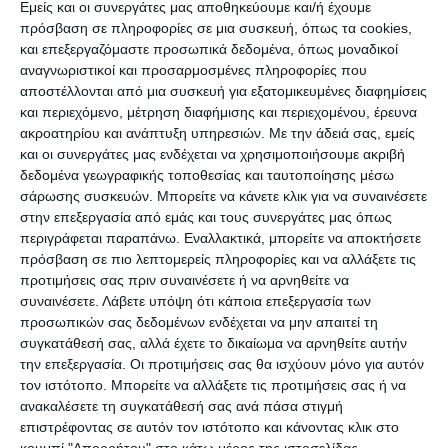
Εμείς και οι συνεργάτες μας αποθηκεύουμε και/ή έχουμε
πρόσβαση σε πληροφορίες σε μια συσκευή, όπως τα cookies,
και επεξεργαζόμαστε προσωπικά δεδομένα, όπως μοναδικοί
αναγνωριστικοί και προσαρμοσμένες πληροφορίες που
ΔΙΑΒΆΣΤΕ ΕΠΊΣΗΣ
αποστέλλονται από μια συσκευή για εξατομικευμένες διαφημίσεις
και περιεχόμενο, μέτρηση διαφήμισης και περιεχομένου, έρευνα
ακροατηρίου και ανάπτυξη υπηρεσιών.
Με την άδειά σας, εμείς
και οι συνεργάτες μας ενδέχεται να χρησιμοποιήσουμε ακριβή
δεδομένα γεωγραφικής τοποθεσίας και ταυτοποίησης μέσω
σάρωσης συσκευών. Μπορείτε να κάνετε κλικ για να συναινέσετε
στην επεξεργασία από εμάς και τους συνεργάτες μας όπως
περιγράφεται παραπάνω. Εναλλακτικά, μπορείτε να αποκτήσετε
πρόσβαση σε πιο λεπτομερείς πληροφορίες και να αλλάξετε τις
προτιμήσεις σας πριν συναινέσετε ή να αρνηθείτε να
συναινέσετε.
Λάβετε υπόψη ότι κάποια επεξεργασία των
προσωπικών σας δεδομένων ενδέχεται να μην απαιτεί τη
συγκατάθεσή σας, αλλά έχετε το δικαίωμα να αρνηθείτε αυτήν
την επεξεργασία. Οι προτιμήσεις σας θα ισχύουν μόνο για αυτόν
ΖΆΚΥΝΘΟΣ
τον ιστότοπο. Μπορείτε να αλλάξετε τις προτιμήσεις σας ή να
Σύλληψη αλλοδαπού για
ανακαλέσετε τη συγκατάθεσή σας ανά πάσα στιγμή
επιστρέφοντας σε αυτόν τον ιστότοπο και κάνοντας κλικ στο
παραεμπόριο