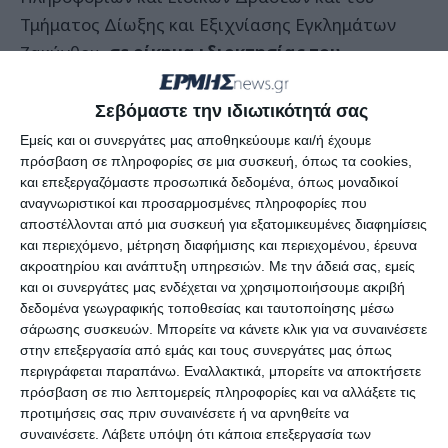
Τμήματος Δίωξης και Εξιχνίασης Εγκλημάτων
Ζακύνθου
, σε οίκημα ιδιοκτησίας του
κατηγορούμενου, το οποίο χρησιμοποιείται
ως στάβλος, αλλά και στην οικία του,
Σεβόμαστε την ιδιωτικότητά σας
βρέθηκαν και κατασχέθηκαν:
Εμείς και οι συνεργάτες μας αποθηκεύουμε και/ή έχουμε
πρόσβαση σε πληροφορίες σε μια συσκευή, όπως τα cookies,
και επεξεργαζόμαστε προσωπικά δεδομένα, όπως μοναδικοί
-3- δενδρύλλια κάνναβης, καλλιεργούμενα
αναγνωριστικοί και προσαρμοσμένες πληροφορίες που
επιμελώς σε εξωτερικό χώρο του οικήματος,
αποστέλλονται από μια συσκευή για εξατομικευμένες διαφημίσεις
και περιεχόμενο, μέτρηση διαφήμισης και περιεχομένου, έρευνα
-3- καραμπίνες, εκ των οποίων η μία μονόκανη,
ακροατηρίου και ανάπτυξη υπηρεσιών.
Με την άδειά σας, εμείς
και οι συνεργάτες μας ενδέχεται να χρησιμοποιήσουμε ακριβή
-97- φυσίγγια καραμπίνας,
δεδομένα γεωγραφικής τοποθεσίας και ταυτοποίησης μέσω
πιστόλι κρότου, μετά της γεμιστήρος του,
σάρωσης συσκευών. Μπορείτε να κάνετε κλικ για να συναινέσετε
στην επεξεργασία από εμάς και τους συνεργάτες μας όπως
σκαπτικό εργαλείο, πριόνι και κλαδευτήρι.
περιγράφεται παραπάνω. Εναλλακτικά, μπορείτε να αποκτήσετε
πρόσβαση σε πιο λεπτομερείς πληροφορίες και να αλλάξετε τις
προτιμήσεις σας πριν συναινέσετε ή να αρνηθείτε να
Την προανάκριση έχει αναλάβει το Τμήμα
συναινέσετε.
Λάβετε υπόψη ότι κάποια επεξεργασία των
Δίωξης και Εξιχνίασης Εγκλημάτων