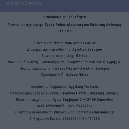
από/προς Ζάκυνθο
ermisnews.gr | Ταυτότητα
Eπωνυμία επιχείρησης:
Ερμής Ραδιοτηλεοπτική και Εκδοτική Ανώνυμη
Εταιρεία
Διακριτικός τίτλος:
www.ermisnews.gr
Διαχειριστής – Διευθυντής:
Αγγελική Ξενόφου
Αρχισυντάκτης:
Δημ. Πέττας
Επωνυμία ιδιοκτήτη – Δικαιούχος του ονόματος (domain name):
Ερμής ΑΕ
Νόμιμοι Εκπρόσωποι:
Iωάννα Πέττα – Αγγελική Ξενόφου
Πρόεδρος Δ.Σ.:
Iωάννα Πέττα
Διευθύνων Σύμβουλος:
Αγγελική Ξενόφου
Μέτοχοι:
Αλέξανδρος Συνετός – Iωάννα Πέττα – Αγγελική Ξενόφου
Έδρα της επιχείρησης:
Aγίας Βαρβάρας 2 – 29100 Ζάκυνθος
ΑΦΜ:
099926627
– ΔΟΥ:
Ζακύνθου
Ηλεκτρονική διεύθυνση επικοινωνίας:
contact@ermisnews.gr
Tηλεφωνικό Κέντρο:
(26950) 44414 / 24206