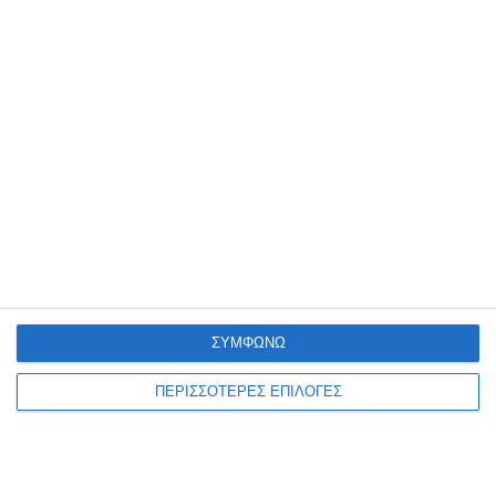
περιστατικά βιασμού
γυναικών στη Ζάκυνθο από
την αρχή του καλοκαιριού
Το γύρο της Ελλάδας κάνουν οι χθεσινές καταγγελίες για μεγάλο
αριθμό βιασμών αλλοδαπών γυναικών με δεκάδες μέσα ενημέρωσης
να αναπαράγουν τις καταγγελίες της ΠΟΕΔΗΝ περί
…
7 Αυγούστου 2026
ΣΥΜΦΩΝΩ
ΠΕΡΙΣΣΟΤΕΡΕΣ ΕΠΙΛΟΓΕΣ