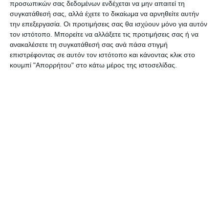
προσωπικών σας δεδομένων ενδέχεται να μην απαιτεί τη
Ζακύνθου.
συγκατάθεσή σας, αλλά έχετε το δικαίωμα να αρνηθείτε αυτήν
την επεξεργασία. Οι προτιμήσεις σας θα ισχύουν μόνο για αυτόν
τον ιστότοπο. Μπορείτε να αλλάξετε τις προτιμήσεις σας ή να
Ο συλληφθείς, οδηγήθηκε στην αρμόδια
ανακαλέσετε τη συγκατάθεσή σας ανά πάσα στιγμή
εισαγγελική Αρχή.
επιστρέφοντας σε αυτόν τον ιστότοπο και κάνοντας κλικ στο
κουμπί "Απορρήτου" στο κάτω μέρος της ιστοσελίδας.
Αφήστε ένα σχόλιο
ΔΙΑΒΆΣΤΕ ΕΠΊΣΗΣ