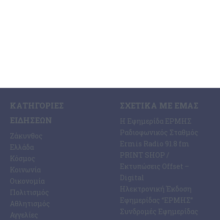
7 Αυγούστου 2026
ΚΑΤΗΓΟΡΊΕΣ
ΣΧΕΤΙΚΆ ΜΕ ΕΜΆΣ
ΕΙΔΉΣΕΩΝ
Η Εφημερίδα ΕΡΜΗΣ
Ραδιοφωνικός Σταθμός
Ζάκυνθος
Ermis Radio 91.8 fm
Ελλάδα
PRINT SHOP /
Κόσμος
Εκτυπώσεις Offset –
Κοινωνία
Digital
Οικονομία
Ηλεκτρονική Έκδοση
Πολιτισμός
Εφημερίδας “ΕΡΜΗΣ”
Αθλητισμός
Συνδρομές Εφημερίδας
Αγγελίες