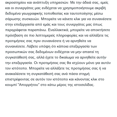
OLYMPUS DIGITAL
ακροατηρίου και ανάπτυξη υπηρεσιών.
Με την άδειά σας, εμείς
CAMERA
και οι συνεργάτες μας ενδέχεται να χρησιμοποιήσουμε ακριβή
δεδομένα γεωγραφικής τοποθεσίας και ταυτοποίησης μέσω
σάρωσης συσκευών. Μπορείτε να κάνετε κλικ για να συναινέσετε
«Η κατάσταση με τα ογκώδη είναι περιοδική.
στην επεξεργασία από εμάς και τους συνεργάτες μας όπως
Μπορούμε να πούμε ότι συμβαίνει αυτή την
περιγράφεται παραπάνω. Εναλλακτικά, μπορείτε να αποκτήσετε
εποχή γιατί οι επιχειρήσεις έχουν ξεκινήσει την
πρόσβαση σε πιο λεπτομερείς πληροφορίες και να αλλάξετε τις
προτιμήσεις σας πριν συναινέσετε ή να αρνηθείτε να
δραστηριότητά τους. Το χωριό μας βρίσκεται σε
συναινέσετε.
Λάβετε υπόψη ότι κάποια επεξεργασία των
ένα σημείο όπου είναι προσβάσιμο από διάφορα
προσωπικών σας δεδομένων ενδέχεται να μην απαιτεί τη
μέρη της Ζακύνθου. Έτσι, συνηθίζεται να γίνεται
συγκατάθεσή σας, αλλά έχετε το δικαίωμα να αρνηθείτε αυτήν
την επεξεργασία. Οι προτιμήσεις σας θα ισχύουν μόνο για αυτόν
εναπόθεση ογκωδών απορριμμάτων δίπλα στους
τον ιστότοπο. Μπορείτε να αλλάξετε τις προτιμήσεις σας ή να
κάδους.
ανακαλέσετε τη συγκατάθεσή σας ανά πάσα στιγμή
επιστρέφοντας σε αυτόν τον ιστότοπο και κάνοντας κλικ στο
Η επικοινωνία μου με την Δημοτική Αρχή είναι
κουμπί "Απορρήτου" στο κάτω μέρος της ιστοσελίδας.
καθημερινή. Η απάντηση αυτών είναι ότι
χρειάζεται ένας προγραμματισμός. Αυτή την
στιγμή ο Δήμος έχει μια συγκεκριμένη δυναμική
σε σχέση με τον τρόπο που γίνεται η αποκομιδή.