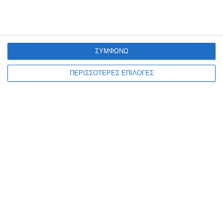
ΣΥΜΦΩΝΩ
ΠΕΡΙΣΣΟΤΕΡΕΣ ΕΠΙΛΟΓΕΣ
ΕΛΛΆΔΑ
ΖΆΚΥΝΘΟΣ
ΚΟΙΝΩΝΊΑ
ΠΟΕΔΗΝ : To Νοσοκομείο
Ζακύνθου είναι σε διαρκή
εφημερία από τροχαία
ατυχήματα, βιασμούς και