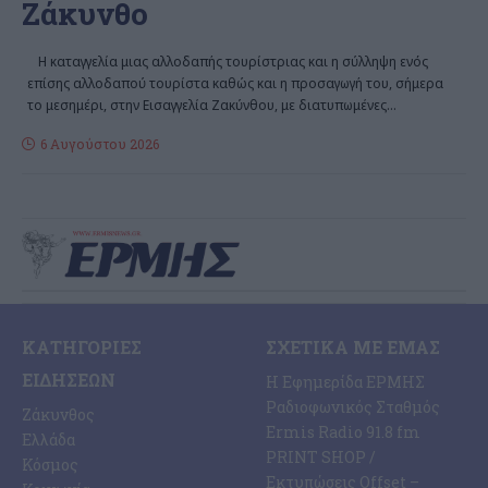
Ζάκυνθο
Η καταγγελία μιας αλλοδαπής τουρίστριας και η σύλληψη ενός
επίσης αλλοδαπού τουρίστα καθώς και η προσαγωγή του, σήμερα
το μεσημέρι, στην Εισαγγελία Ζακύνθου, με διατυπωμένες
…
6 Αυγούστου 2026
ΚΑΤΗΓΟΡΊΕΣ
ΣΧΕΤΙΚΆ ΜΕ ΕΜΆΣ
ΕΙΔΉΣΕΩΝ
Η Εφημερίδα ΕΡΜΗΣ
Ραδιοφωνικός Σταθμός
Ζάκυνθος
Ermis Radio 91.8 fm
Ελλάδα
PRINT SHOP /
Κόσμος
Εκτυπώσεις Offset –