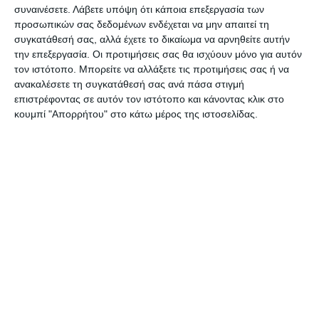
Η ανάγκη για ουσιαστικά κίνητρα
συναινέσετε.
Λάβετε υπόψη ότι κάποια επεξεργασία των
προσωπικών σας δεδομένων ενδέχεται να μην απαιτεί τη
συγκατάθεσή σας, αλλά έχετε το δικαίωμα να αρνηθείτε αυτήν
Είναι ευθύνη του κράτους να καταστήσει τις
την επεξεργασία. Οι προτιμήσεις σας θα ισχύουν μόνο για αυτόν
θέσεις αυτές ελκυστικές. Απαιτούμε από το
τον ιστότοπο. Μπορείτε να αλλάξετε τις προτιμήσεις σας ή να
Υπουργείο Υγείας να μεριμνήσει άμεσα για τη
ανακαλέσετε τη συγκατάθεσή σας ανά πάσα στιγμή
επιστρέφοντας σε αυτόν τον ιστότοπο και κάνοντας κλικ στο
θέσπιση ειδικών οικονομικών, στεγαστικών
κουμπί "Απορρήτου" στο κάτω μέρος της ιστοσελίδας.
και επιστημονικών κινήτρων για τους
γιατρούς που θα στελεχώσουν το νοσοκομείο
μας.
Σε μια περιοχή με τόσο υψηλό κόστος ζωής
και αυξημένες ανάγκες λόγω τουρισμού, είναι
ουτοπικό να περιμένουμε κάλυψη των θέσεων
χωρίς τη γενναία στήριξη της πολιτείας.
Η Ζάκυνθος ως «μη ασφαλής» προορισμός;
Αναρωτιόμαστε, πώς είναι δυνατόν ένας