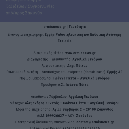
Ταξιδεύω / Συγκοινωνίες
από/προς Ζάκυνθο
ermisnews.gr | Ταυτότητα
Eπωνυμία επιχείρησης:
Ερμής Ραδιοτηλεοπτική και Εκδοτική Ανώνυμη
Εταιρεία
Διακριτικός τίτλος:
www.ermisnews.gr
Διαχειριστής – Διευθυντής:
Αγγελική Ξενόφου
Αρχισυντάκτης:
Δημ. Πέττας
Επωνυμία ιδιοκτήτη – Δικαιούχος του ονόματος (domain name):
Ερμής ΑΕ
Νόμιμοι Εκπρόσωποι:
Iωάννα Πέττα – Αγγελική Ξενόφου
Πρόεδρος Δ.Σ.:
Iωάννα Πέττα
Διευθύνων Σύμβουλος:
Αγγελική Ξενόφου
Μέτοχοι:
Αλέξανδρος Συνετός – Iωάννα Πέττα – Αγγελική Ξενόφου
Έδρα της επιχείρησης:
Aγίας Βαρβάρας 2 – 29100 Ζάκυνθος
ΑΦΜ:
099926627
– ΔΟΥ:
Ζακύνθου
Ηλεκτρονική διεύθυνση επικοινωνίας:
contact@ermisnews.gr
Tηλεφωνικό Κέντρο:
(26950) 44414 / 24206