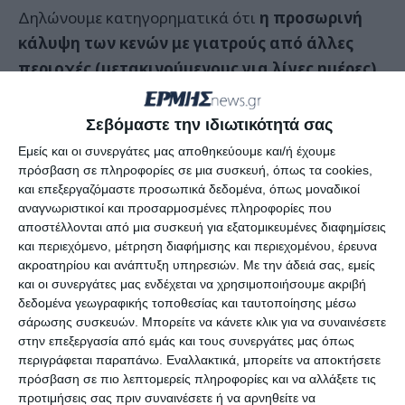
Δηλώνουμε κατηγορηματικά ότι
η προσωρινή
κάλυψη των κενών με γιατρούς από άλλες
περιοχές (μετακινούμενους για λίγες ημέρες),
αν και δίνει μια ανάσα, ΔΕΝ αποτελεί λύση.
Σεβόμαστε την ιδιωτικότητά σας
• Τα παιδιά μας χρειάζονται γιατρούς που θα
Εμείς και οι συνεργάτες μας αποθηκεύουμε και/ή έχουμε
γνωρίζουν το ιστορικό τους, θα είναι οργανικό
πρόσβαση σε πληροφορίες σε μια συσκευή, όπως τα cookies,
και επεξεργαζόμαστε προσωπικά δεδομένα, όπως μοναδικοί
κομμάτι της τοπικής κοινωνίας και θα παρέχουν
αναγνωριστικοί και προσαρμοσμένες πληροφορίες που
συνέχεια στη φροντίδα τους.
αποστέλλονται από μια συσκευή για εξατομικευμένες διαφημίσεις
και περιεχόμενο, μέτρηση διαφήμισης και περιεχομένου, έρευνα
• Η πολιτική των «εντέλλεσθε» και των
ακροατηρίου και ανάπτυξη υπηρεσιών.
Με την άδειά σας, εμείς
και οι συνεργάτες μας ενδέχεται να χρησιμοποιήσουμε ακριβή
προσωρινών μετακινήσεων απλώς μεταθέτει το
δεδομένα γεωγραφικής τοποθεσίας και ταυτοποίησης μέσω
πρόβλημα από τη μία περιοχή στην άλλη,
σάρωσης συσκευών. Μπορείτε να κάνετε κλικ για να συναινέσετε
εξαντλεί τους γιατρούς και υποβαθμίζει το
στην επεξεργασία από εμάς και τους συνεργάτες μας όπως
περιγράφεται παραπάνω. Εναλλακτικά, μπορείτε να αποκτήσετε
επίπεδο των παρεχόμενων υπηρεσιών.
πρόσβαση σε πιο λεπτομερείς πληροφορίες και να αλλάξετε τις
προτιμήσεις σας πριν συναινέσετε ή να αρνηθείτε να