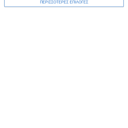
ΠΕΡΙΣΣΟΤΕΡΕΣ ΕΠΙΛΟΓΕΣ
ΕΛΛΆΔΑ
ΖΆΚΥΝΘΟΣ
ΚΟΙΝΩΝΊΑ
ΠΟΕΔΗΝ : To Νοσοκομείο
Ζακύνθου είναι σε διαρκή
εφημερία από τροχαία
ατυχήματα, βιασμούς και