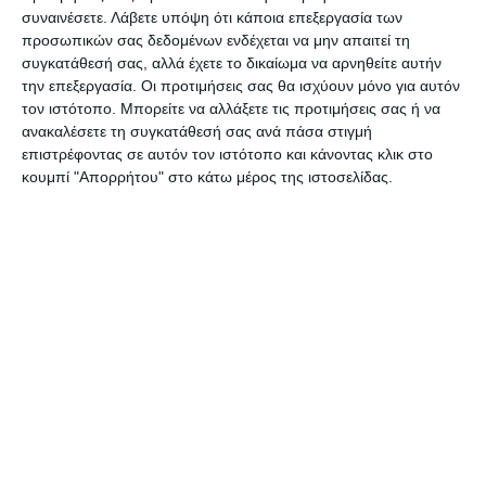
κάποιες περιπτώσεις κατά τις οποίες οι
συναινέσετε.
Λάβετε υπόψη ότι κάποια επεξεργασία των
καλλιεργητές προβαίνουν σε καύση
προσωπικών σας δεδομένων ενδέχεται να μην απαιτεί τη
υπολειμμάτων και εγκαταλείπουν τις εστίες ενώ
συγκατάθεσή σας, αλλά έχετε το δικαίωμα να αρνηθείτε αυτήν
την επεξεργασία. Οι προτιμήσεις σας θα ισχύουν μόνο για αυτόν
είναι ακόμα ενεργές, με αποτέλεσμα να
τον ιστότοπο. Μπορείτε να αλλάξετε τις προτιμήσεις σας ή να
αυξάνονται οι πιθανότητες να μετατραπεί η
ανακαλέσετε τη συγκατάθεσή σας ανά πάσα στιγμή
καύση σε ανεξέλεγκτη με καταστροφικές
επιστρέφοντας σε αυτόν τον ιστότοπο και κάνοντας κλικ στο
κουμπί "Απορρήτου" στο κάτω μέρος της ιστοσελίδας.
συνέπειες. Εφιστούμε την προσοχή στους
πολίτες και ενημερώνουμε ότι γίνονται συνεχείς
περιπολίες – αυτοψίες και όπου διαπιστώνονται
τέτοιες πρακτικές οι υπαίτιοι θα ελέγχονται
αυστηρά
σύμφωνα με τις διατάξεις της κείμενης
νομοθεσίας.
Αφήστε ένα σχόλιο