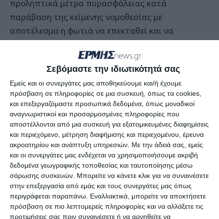
προληπτικά μέτρα πυρασφάλειας κατά
παράβαση της κείμενης νομοθεσίας με
αποτέλεσμα η φωτιά να επεκταθεί και να
απαιτηθεί η επέμβαση της Υπηρεσίας και στις
δύο περιπτώσεις προκειμένου να γίνει κατάσβεση
Σεβόμαστε την ιδιωτικότητά σας
της πυρκαγιάς.
Εμείς και οι συνεργάτες μας αποθηκεύουμε και/ή έχουμε
πρόσβαση σε πληροφορίες σε μια συσκευή, όπως τα cookies,
Η πρώτη πυρκαγιά έλαβε χώρα στην Τ.Κ.
και επεξεργαζόμαστε προσωπικά δεδομένα, όπως μοναδικοί
Αργασίου και η δεύτερη στην Τ.Κ. Άνω Βολιμών
αναγνωριστικοί και προσαρμοσμένες πληροφορίες που
στη θέση Μέγα Αλώνι. Επιβλήθηκε στον καθένα
αποστέλλονται από μια συσκευή για εξατομικευμένες διαφημίσεις
και περιεχόμενο, μέτρηση διαφήμισης και περιεχομένου, έρευνα
από τους ανωτέρω διοικητικό πρόστιμο (
1031,25
)
ακροατηρίου και ανάπτυξη υπηρεσιών.
Με την άδειά σας, εμείς
ευρώ.
και οι συνεργάτες μας ενδέχεται να χρησιμοποιήσουμε ακριβή
δεδομένα γεωγραφικής τοποθεσίας και ταυτοποίησης μέσω
σάρωσης συσκευών. Μπορείτε να κάνετε κλικ για να συναινέσετε
Επισημαίνεται από την Πυροσβεστική Υπηρεσία
στην επεξεργασία από εμάς και τους συνεργάτες μας όπως
ότι κατά τις περιπολίες που διεξάγονται από
περιγράφεται παραπάνω. Εναλλακτικά, μπορείτε να αποκτήσετε
Ανακριτικούς Υπαλλήλους διαπιστώνονται
πρόσβαση σε πιο λεπτομερείς πληροφορίες και να αλλάξετε τις
προτιμήσεις σας πριν συναινέσετε ή να αρνηθείτε να