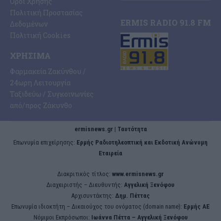
Όροι Χρήσης
Πολιτική Προστασίας
ERMIS RADIO 91.8 FM
Δεδομένων
Πολιτική Cookies
ΧΡΉΣΙΜΑ
Φαρμακεία Ζακύνθου /
24ωρη Λειτουργία
Ταξιδεύω / Συγκοινωνίες
από/προς Ζάκυνθο
ermisnews.gr | Ταυτότητα
Eπωνυμία επιχείρησης:
Ερμής Ραδιοτηλεοπτική και Εκδοτική Ανώνυμη
Εταιρεία
Διακριτικός τίτλος:
www.ermisnews.gr
Διαχειριστής – Διευθυντής:
Αγγελική Ξενόφου
Αρχισυντάκτης:
Δημ. Πέττας
Επωνυμία ιδιοκτήτη – Δικαιούχος του ονόματος (domain name):
Ερμής ΑΕ
Νόμιμοι Εκπρόσωποι:
Iωάννα Πέττα – Αγγελική Ξενόφου