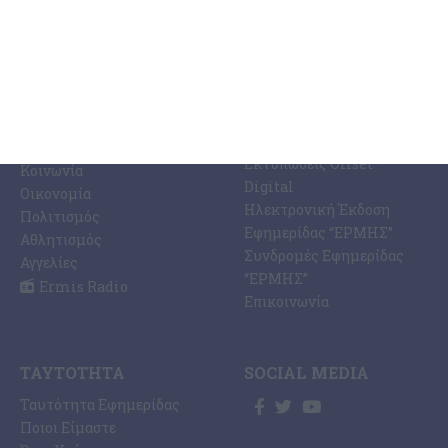
ΚΑΤΗΓΟΡΊΕΣ
ΣΧΕΤΙΚΆ ΜΕ ΕΜΆΣ
ΕΙΔΉΣΕΩΝ
Η Εφημερίδα ΕΡΜΗΣ
Ραδιοφωνικός Σταθμός
Ζάκυνθος
Ermis Radio 91.8 fm
Ελλάδα
PRINT SHOP /
Κόσμος
Εκτυπώσεις Offset –
Κοινωνία
Digital
Οικονομία
Ηλεκτρονική Έκδοση
Πολιτισμός
Εφημερίδας “ΕΡΜΗΣ”
Αθλητισμός
Συνδρομές Εφημερίδας
Αγγελίες
“ΕΡΜΗΣ”
Ermis Radio
Επικοινωνία
ΤΑΥΤΌΤΗΤΑ
SOCIAL MEDIA
Ταυτότητα Εφημερίδας
Ποιοι Είμαστε