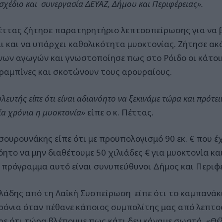
 σχέδιο και συνεργασία ΔΕΥΑΖ, Δήμου και Περιφέρειας».
Πέττας ζήτησε παρατηρητήριο λεπτοσπείρωσης για να 
αι και να υπάρχει καθολικότητα μυοκτονίας. Ζήτησε α
νων αγωγών και γνωστοποίησε πως στο Ρόιδο οι κάτοι
αραμπίνες και σκοτώνουν τους αρουραίους.
λευτής είπε ότι είναι αδιανόητο να ξεκινάμε τώρα και πρότει
ία χρόνια η μυοκτονία»
είπε ο κ. Πέττας.
σουρουνάκης είπε ότι με προϋπολογισμό 90 εκ. € που έχ
όητο να μην διαθέτουμε 50 χιλιάδες € για μυοκτονία 
ο πρόγραμμα αυτό είναι συνυπεύθυνοι Δήμος και Περιφέ
Κλάδης από τη Λαϊκή Συσπείρωση είπε ότι το καμπανάκι
ρόνια όταν πέθανε κάποιος συμπολίτης μας από λεπτ
ρε ότι τώρα βλέπουμε πως κάτι δεν κάναμε σωστά.
«Θέλ