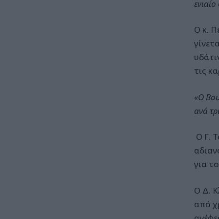
ενιαίο
Ο κ. 
γίνετ
υδάτι
τις κ
«Ο Βου
ανά τρ
Ο Γ. Τ
αδιαν
για τ
Ο Δ. 
από χ
ανέφε