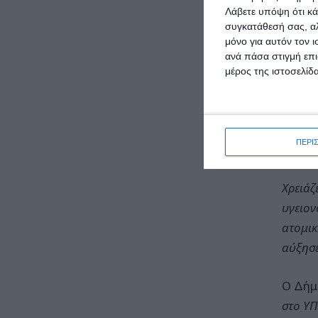
Το 202
Λάβετε υπόψη ότι κά
συγκατάθεσή σας, αλ
Δημοτι
μόνο για αυτόν τον 
πρώτη 
ανά πάσα στιγμή επι
μέρος της ιστοσελίδα
Κάναμε
σε Παι
αδιάφο
ΠΕΡΙ
Είπαμε
Χρειάζ
υγειον
ατομικ
αύξησε
Ο Δήμ
στο ΥΠ