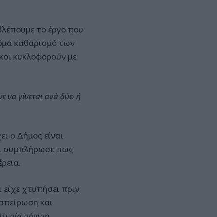
βλέπουμε το έργο που
κόμα καθαρισμό των
κοι κυκλοφορούν με
νε να γίνεται ανά δύο ή
ει ο Δήμος είναι
και συμπλήρωσε πως
ρεια.
 είχε χτυπήσει πριν
οσπείρωση και
ει μία μόνιμη