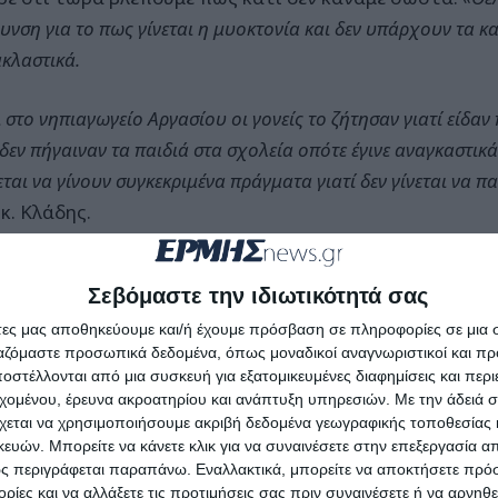
υνση για το πως γίνεται η μυοκτονία και δεν υπάρχουν τα 
κλαστικά.
 στο νηπιαγωγείο Αργασίου οι γονείς το ζήτησαν γιατί είδαν 
 δεν πήγαιναν τα παιδιά στα σχολεία οπότε έγινε αναγκαστικά
εται να γίνουν συγκεκριμένα πράγματα γιατί δεν γίνεται να πα
 κ. Κλάδης.
αρχος πήρε μετά το λόγο και απάντησε ότι η λεπτοσπεί
Σεβόμαστε την ιδιωτικότητά σας
κυνθο και ο ότι Δήμος αναγνωρίζοντας την κατάσταση
άτες μας αποθηκεύουμε και/ή έχουμε πρόσβαση σε πληροφορίες σε μια
ροστασία σε χώρους ευθύνης του. «
Το 2023 είχε γίνει σύ
ργαζόμαστε προσωπικά δεδομένα, όπως μοναδικοί αναγνωριστικοί και 
στάσεις της καθαριότητας και τοποθέτηση 39 δολωματικών 
στέλλονται από μια συσκευή για εξατομικευμένες διαφημίσεις και περ
ν με τα σκουπίδια τότε και την υπερχείλιση των κάδων.
εχομένου, έρευνα ακροατηρίου και ανάπτυξη υπηρεσιών.
Με την άδειά σα
χεται να χρησιμοποιήσουμε ακριβή δεδομένα γεωγραφικής τοποθεσίας 
ών. Μπορείτε να κάνετε κλικ για να συναινέσετε στην επεξεργασία απ
4 κάναμε σύμβαση για μυοκτονίες και απολυμάνσεις σε κτίρι
ς περιγράφεται παραπάνω. Εναλλακτικά, μπορείτε να αποκτήσετε πρό
δια. Ενισχύσαμε έμπρακτα τα μέτρα πρόληψης στα πλαίσια 
ίες και να αλλάξετε τις προτιμήσεις σας πριν συναινέσετε ή να αρνηθεί