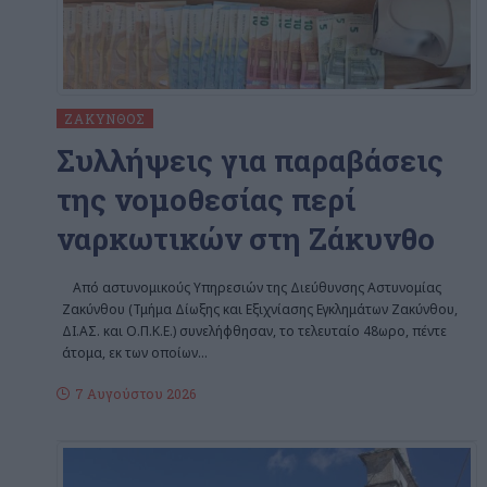
ΖΆΚΥΝΘΟΣ
Συλλήψεις για παραβάσεις
της νομοθεσίας περί
ναρκωτικών στη Ζάκυνθο
Από αστυνομικούς Υπηρεσιών της Διεύθυνσης Αστυνομίας
Ζακύνθου (Τμήμα Δίωξης και Εξιχνίασης Εγκλημάτων Ζακύνθου,
ΔΙ.ΑΣ. και Ο.Π.Κ.Ε.) συνελήφθησαν, το τελευταίο 48ωρο, πέντε
άτομα, εκ των οποίων
…
7 Αυγούστου 2026