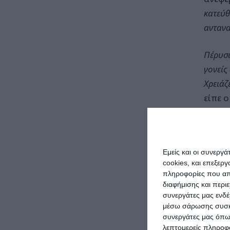
κατεύθ
αντανα
Πέρυσι
γονείς
Χρειάζ
είπε ο
Ο Δήμ
τη Ζά
Εμείς και οι συνεργ
και π
cookies, και επεξε
εγκατα
πληροφορίες που απο
γινότα
διαφήμισης και περι
συνεργάτες μας ενδέ
μέσω σάρωσης συσκευ
Το 202
συνεργάτες μας όπω
σκουπί
λεπτομερείς πληροφορ