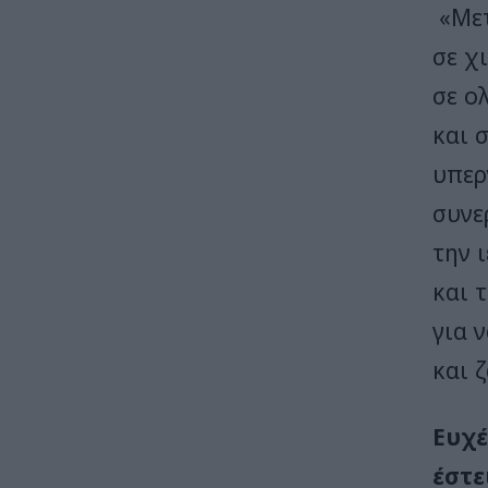
«Μετ
σε χ
σε ο
και 
υπερ
συνε
την 
και 
για 
και 
Ευχέ
έστε