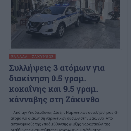
ΕΛΛΆΔΑ
ΖΆΚΥΝΘΟΣ
Συλλήψεις 3 ατόμων για
διακίνηση 0.5 γραμ.
κοκαΐνης και 9.5 γραμ.
κάνναβης στη Ζάκυνθο
Από την Υποδιεύθυνση Δίωξης Ναρκωτικών συνελήφθησαν -3-
άτομα για διακίνηση ναρκωτικών ουσιών στην Ζάκυνθο Από
αστυνομικούς της Υποδιεύθυνσης Δίωξης Ναρκωτικών, της
Διεύθυνσης Αντιμετώπισης Οργανωμένου Εγκλήματος,
…