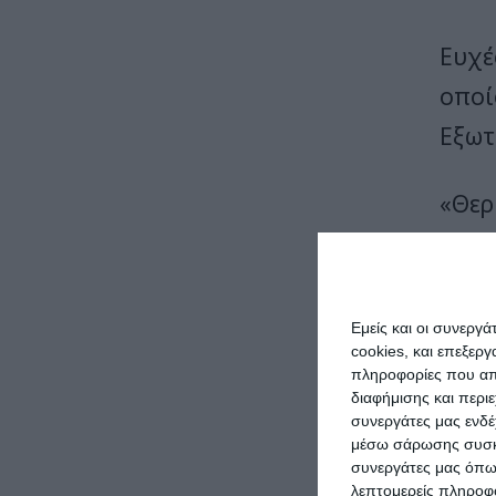
Ευχέ
οποί
Εξωτ
«Θερ
και 
Ευχέ
Εμείς και οι συνεργ
έστε
cookies, και επεξε
πληροφορίες που απο
διαφήμισης και περι
Ευχές για ταχεία ανάρρωση στον αρχιεπίσκοπο Ιερώ
συνεργάτες μας ενδέ
“Eύχ
μέσω σάρωσης συσκευ
συνεργάτες μας όπω
Αθην
λεπτομερείς πληροφορ