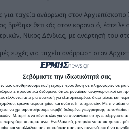
ς για ταχεία ανάρρωση στον Αρχιεπίσκοπο 
ος βρέθηκε θετικός στον κορονοϊό, έστειλε
ερικών, Νίκος Δένδιας, με ανάρτησή του στο
μές ευχές για ταχεία ανάρρωση στον Αρχι
πάσης Ελλάδος κ. Ιερώνυμο», ανέφερε ο κ. Δέ
Σεβόμαστε την ιδιωτικότητά σας
ς για ταχεία ανάρρωση στον αρχιεπίσκ
άτες μας αποθηκεύουμε και/ή έχουμε πρόσβαση σε πληροφορίες σε μια
ιλε ο Μ. Βαρβιτσιώτης
ργαζόμαστε προσωπικά δεδομένα, όπως μοναδικοί αναγνωριστικοί και 
στέλλονται από μια συσκευή για εξατομικευμένες διαφημίσεις και περ
εχομένου, έρευνα ακροατηρίου και ανάπτυξη υπηρεσιών.
Με την άδειά σα
νυμο έστειλε ο αναπληρωτής υπουργός Εξωτερικών Μιλτιάδης Βαρβιτσιώτης με ανάρτησή του στο twitter.
χεται να χρησιμοποιήσουμε ακριβή δεδομένα γεωγραφικής τοποθεσίας 
ομαι πλήρη και ταχεία ανάρρωση στον αρχ
ών. Μπορείτε να κάνετε κλικ για να συναινέσετε στην επεξεργασία απ
ς περιγράφεται παραπάνω. Εναλλακτικά, μπορείτε να αποκτήσετε πρό
ών και Πάσης Ελλάδος κ.κ Ιερώνυμο. Οι ευχ
ίες και να αλλάξετε τις προτιμήσεις σας πριν συναινέσετε ή να αρνηθεί