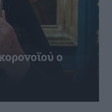
κορονοϊού ο