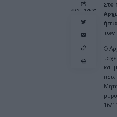
Στο 
ΔΙΑΜΟΙΡΑΣΜΟΣ
Αρχι
ήπια
των 
Ο Αρ
ταχε
και 
πριν
Μητσ
μορι
16/1