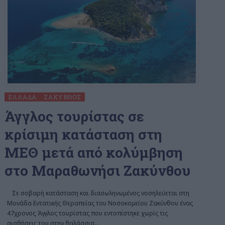
ΕΛΛΆΔΑ
ΖΆΚΥΝΘΟΣ
Άγγλος τουρίστας σε
κρίσιμη κατάσταση στη
ΜΕΘ μετά από κολύμβηση
στο Μαραθωνήσι Zακύνθου
Σε σοβαρή κατάσταση και διασωληνωμένος νοσηλεύεται στη
Μονάδα Εντατικής Θεραπείας του Νοσοκομείου Ζακύνθου ένας
47χρονος Άγγλος τουρίστας που εντοπίστηκε χωρίς τις
αισθήσεις του στην θαλάσσια
…