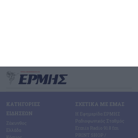
Ζάκυνθο
Η καταγγελία μιας αλλοδαπής τουρίστριας και η σύλληψη ενός
επίσης αλλοδαπού τουρίστα καθώς και η προσαγωγή του, σήμερα
το μεσημέρι, στην Εισαγγελία Ζακύνθου, με διατυπωμένες
…
6 Αυγούστου 2026
ΚΑΤΗΓΟΡΊΕΣ
ΣΧΕΤΙΚΆ ΜΕ ΕΜΆΣ
ΕΙΔΉΣΕΩΝ
Η Εφημερίδα ΕΡΜΗΣ
Ραδιοφωνικός Σταθμός
Ζάκυνθος
Ermis Radio 91.8 fm
Ελλάδα
PRINT SHOP /
Κόσμος