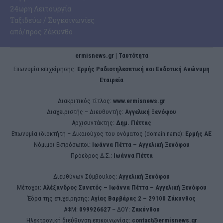
24ωρη Λειτουργία
Ταξιδεύω / Συγκοινωνίες
από/προς Ζάκυνθο
ermisnews.gr | Ταυτότητα
Eπωνυμία επιχείρησης:
Ερμής Ραδιοτηλεοπτική και Εκδοτική Ανώνυμη
Εταιρεία
Διακριτικός τίτλος:
www.ermisnews.gr
Διαχειριστής – Διευθυντής:
Αγγελική Ξενόφου
Αρχισυντάκτης:
Δημ. Πέττας
Επωνυμία ιδιοκτήτη – Δικαιούχος του ονόματος (domain name):
Ερμής ΑΕ
Νόμιμοι Εκπρόσωποι:
Iωάννα Πέττα – Αγγελική Ξενόφου
Πρόεδρος Δ.Σ.:
Iωάννα Πέττα
Διευθύνων Σύμβουλος:
Αγγελική Ξενόφου
Μέτοχοι:
Αλέξανδρος Συνετός – Iωάννα Πέττα – Αγγελική Ξενόφου
Έδρα της επιχείρησης:
Aγίας Βαρβάρας 2 – 29100 Ζάκυνθος
ΑΦΜ:
099926627
– ΔΟΥ:
Ζακύνθου
Ηλεκτρονική διεύθυνση επικοινωνίας:
contact@ermisnews.gr