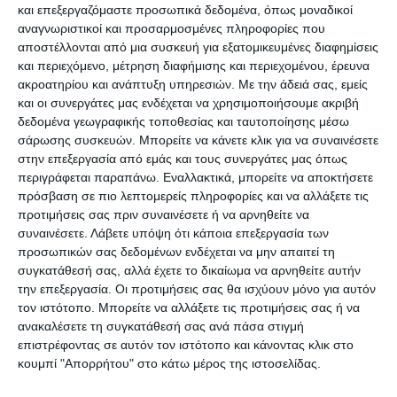
και επεξεργαζόμαστε προσωπικά δεδομένα, όπως μοναδικοί
αναγνωριστικοί και προσαρμοσμένες πληροφορίες που
1ο. Απαγόρευση κυκλοφορίας από τις 9 το
αποστέλλονται από μια συσκευή για εξατομικευμένες διαφημίσεις
βράδυ έως τις 5 το πρωί.
και περιεχόμενο, μέτρηση διαφήμισης και περιεχομένου, έρευνα
ακροατηρίου και ανάπτυξη υπηρεσιών.
Με την άδειά σας, εμείς
και οι συνεργάτες μας ενδέχεται να χρησιμοποιήσουμε ακριβή
2ο. Η δευτεροβάθμια εκπαίδευση, δηλαδή τα
δεδομένα γεωγραφικής τοποθεσίας και ταυτοποίησης μέσω
Γυμνάσια και τα Λύκεια, λειτουργούν δια ζώσης.
σάρωσης συσκευών. Μπορείτε να κάνετε κλικ για να συναινέσετε
στην επεξεργασία από εμάς και τους συνεργάτες μας όπως
περιγράφεται παραπάνω. Εναλλακτικά, μπορείτε να αποκτήσετε
3ο. Στους χώρους λατρείας, επιτρέπεται η
πρόσβαση σε πιο λεπτομερείς πληροφορίες και να αλλάξετε τις
τέλεση λειτουργιών με την παρουσία έως 25
προτιμήσεις σας πριν συναινέσετε ή να αρνηθείτε να
ατόμων, όριο που αυξάνεται στα 50 άτομα στην
συναινέσετε.
Λάβετε υπόψη ότι κάποια επεξεργασία των
προσωπικών σας δεδομένων ενδέχεται να μην απαιτεί τη
περίπτωση μητροπολιτικών ναών. Και με τις
συγκατάθεσή σας, αλλά έχετε το δικαίωμα να αρνηθείτε αυτήν
αποστάσεις που προβλέπονται ήδη.
την επεξεργασία. Οι προτιμήσεις σας θα ισχύουν μόνο για αυτόν
τον ιστότοπο. Μπορείτε να αλλάξετε τις προτιμήσεις σας ή να
4ο. Το λιανεμπόριο, τα κομμωτήρια, τα κουρεία,
ανακαλέσετε τη συγκατάθεσή σας ανά πάσα στιγμή
επιστρέφοντας σε αυτόν τον ιστότοπο και κάνοντας κλικ στο
τα κέντρα αισθητικής, καθώς και οι υπηρεσίες
κουμπί "Απορρήτου" στο κάτω μέρος της ιστοσελίδας.
διαιτολογίας, υπηρεσίες διαιτολογικών μονάδων