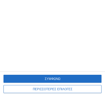
δηλητηριάσεις από αλκοόλ
Σάλος έχει προκληθεί μετά τις απανωτές καταγγελίες τουριστριών
για σεξουαλική κακοποίηση στη Ζάκυνθο, σύμφωνα με τα στοιχεία
της ΠΟΕΔΗΝ. Όπως υποστηρίζει η Πανελλήνια Ομοσπονδία
Εργαζομένων Δημόσιων Νοσοκομείων, από τις 15 Ιουνίου μέχρι
…
6 Αυγούστου 2026
ΣΥΜΦΩΝΩ
ΠΕΡΙΣΣΟΤΕΡΕΣ ΕΠΙΛΟΓΕΣ