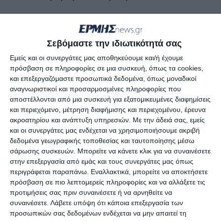
• Επίδειξη skate από τον Δημήτρη Ζόγκαρη
Σεβόμαστε την ιδιωτικότητά σας
• Συναυλία με τον Στέλιο Μαγαλιό (Sober on
Εμείς και οι συνεργάτες μας αποθηκεύουμε και/ή έχουμε
Tuxedos)
πρόσβαση σε πληροφορίες σε μια συσκευή, όπως τα cookies,
και επεξεργαζόμαστε προσωπικά δεδομένα, όπως μοναδικοί
Σε όλη τη διάρκεια της εκδήλωσης:
αναγνωριστικοί και προσαρμοσμένες πληροφορίες που
αποστέλλονται από μια συσκευή για εξατομικευμένες διαφημίσεις
και περιεχόμενο, μέτρηση διαφήμισης και περιεχομένου, έρευνα
 Θα τηρηθούν όλα τα απαραίτητα μέτρα
ακροατηρίου και ανάπτυξη υπηρεσιών.
Με την άδειά σας, εμείς
προστασίας της υγείας.
και οι συνεργάτες μας ενδέχεται να χρησιμοποιήσουμε ακριβή
δεδομένα γεωγραφικής τοποθεσίας και ταυτοποίησης μέσω
σάρωσης συσκευών. Μπορείτε να κάνετε κλικ για να συναινέσετε
 Θα λειτουργεί Κεντρική Έκθεση με
στην επεξεργασία από εμάς και τους συνεργάτες μας όπως
τίτλο:«Για το σχολείο που έχουμε σήμερα ανάγκη»
περιγράφεται παραπάνω. Εναλλακτικά, μπορείτε να αποκτήσετε
πρόσβαση σε πιο λεπτομερείς πληροφορίες και να αλλάξετε τις
προτιμήσεις σας πριν συναινέσετε ή να αρνηθείτε να
 Θα λειτουργεί έκθεση βιβλίου της
συναινέσετε.
Λάβετε υπόψη ότι κάποια επεξεργασία των
«Σύγχρονης Εποχής» και
προσωπικών σας δεδομένων ενδέχεται να μην απαιτεί τη