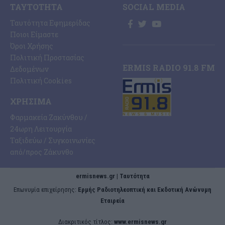
ΤΑΥΤΌΤΗΤΑ
SOCIAL MEDIA
Ταυτότητα Εφημερίδας
Ποιοι Είμαστε
Όροι Χρήσης
Πολιτική Προστασίας
ERMIS RADIO 91.8 FM
Δεδομένων
Πολιτική Cookies
ΧΡΉΣΙΜΑ
Φαρμακεία Ζακύνθου /
24ωρη Λειτουργία
Ταξιδεύω / Συγκοινωνίες
από/προς Ζάκυνθο
ermisnews.gr | Ταυτότητα
Eπωνυμία επιχείρησης:
Ερμής Ραδιοτηλεοπτική και Εκδοτική Ανώνυμη
Εταιρεία
Διακριτικός τίτλος:
www.ermisnews.gr