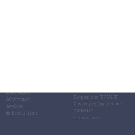
ΚΑΤΗΓΟΡΊΕΣ
ΣΧΕΤΙΚΆ ΜΕ ΕΜΆΣ
ΕΙΔΉΣΕΩΝ
Η Εφημερίδα ΕΡΜΗΣ
Ραδιοφωνικός Σταθμός
Ζάκυνθος
Ermis Radio 91.8 fm
Ελλάδα
PRINT SHOP /
Κόσμος
Εκτυπώσεις Offset –
Κοινωνία
Digital
Οικονομία
Ηλεκτρονική Έκδοση
Πολιτισμός
Εφημερίδας “ΕΡΜΗΣ”
Αθλητισμός
Συνδρομές Εφημερίδας
Αγγελίες
“ΕΡΜΗΣ”
Ermis Radio
Επικοινωνία