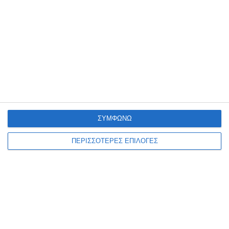
Μια νέα έκθεση ζωγραφικής του Νίκου Βοζαΐτη (VOZIS), με τίτλο
«MONSTERS – Μονοκοντυλιές», θα παρουσιαστεί από τις 10 έως τις
20 Αυγούστου 2026 στον πολυχώρο
…
6 Αυγούστου 2026
ΣΥΜΦΩΝΩ
ΠΕΡΙΣΣΟΤΕΡΕΣ ΕΠΙΛΟΓΕΣ
ΖΆΚΥΝΘΟΣ
Παράσταση στη στοά του