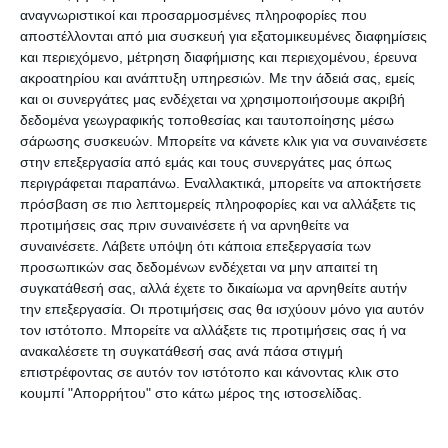
της μυοκτονίας μετά τον Αύγουστο, πράγμα που
αναγνωριστικοί και προσαρμοσμένες πληροφορίες που
αποστέλλονται από μια συσκευή για εξατομικευμένες διαφημίσεις
είναι τελείως λάθος.
και περιεχόμενο, μέτρηση διαφήμισης και περιεχομένου, έρευνα
ακροατηρίου και ανάπτυξη υπηρεσιών.
Με την άδειά σας, εμείς
Όσον αφορά την δακοκτονία, βρισκόμαστε σε ένα
και οι συνεργάτες μας ενδέχεται να χρησιμοποιήσουμε ακριβή
δεδομένα γεωγραφικής τοποθεσίας και ταυτοποίησης μέσω
πολύ καλό στάδιο. Τώρα είμαστε στην επιτροπή
σάρωσης συσκευών. Μπορείτε να κάνετε κλικ για να συναινέσετε
ελέγχου όπου έχουν κατατεθεί όλες οι προσφορές.
στην επεξεργασία από εμάς και τους συνεργάτες μας όπως
Ελπίζουμε να μην έχουμε προβλήματα με
περιγράφεται παραπάνω. Εναλλακτικά, μπορείτε να αποκτήσετε
πρόσβαση σε πιο λεπτομερείς πληροφορίες και να αλλάξετε τις
ενστάσεις. Αυτή η διαδικασία που γίνεται
προτιμήσεις σας πριν συναινέσετε ή να αρνηθείτε να
θεωρούμε ότι είναι η πιο σωστή για την επέμβαση
συναινέσετε.
Λάβετε υπόψη ότι κάποια επεξεργασία των
της δακοκτονίας. Πιο συγκεκριμένα, πρέπει η
προσωπικών σας δεδομένων ενδέχεται να μην απαιτεί τη
συγκατάθεσή σας, αλλά έχετε το δικαίωμα να αρνηθείτε αυτήν
εφαρμογή να γίνεται πριν γεννήσει ο δάκος».
την επεξεργασία. Οι προτιμήσεις σας θα ισχύουν μόνο για αυτόν
τον ιστότοπο. Μπορείτε να αλλάξετε τις προτιμήσεις σας ή να
Η εποχή
ανακαλέσετε τη συγκατάθεσή σας ανά πάσα στιγμή
επιστρέφοντας σε αυτόν τον ιστότοπο και κάνοντας κλικ στο
κουμπί "Απορρήτου" στο κάτω μέρος της ιστοσελίδας.
Ο κ. Κ. Τσιριγώτης αναφέρθηκε στην κατάλληλη
εποχή για την εφαρμογή της δακοκτονίας: