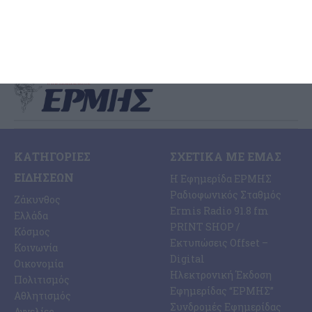
48ωρο, αστυνομικοί σε
…
4 Αυγούστου 2026
ΚΑΤΗΓΟΡΊΕΣ
ΣΧΕΤΙΚΆ ΜΕ ΕΜΆΣ
ΕΙΔΉΣΕΩΝ
Η Εφημερίδα ΕΡΜΗΣ
Ραδιοφωνικός Σταθμός
Ζάκυνθος
Ermis Radio 91.8 fm
Ελλάδα
PRINT SHOP /
Κόσμος
Εκτυπώσεις Offset –
Κοινωνία
Digital
Οικονομία
Ηλεκτρονική Έκδοση
Πολιτισμός
Εφημερίδας “ΕΡΜΗΣ”
Αθλητισμός
Συνδρομές Εφημερίδας
Αγγελίες