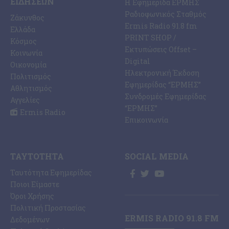
ΕΙΔΉΣΕΩΝ
Η Εφημερίδα ΕΡΜΗΣ
Ραδιοφωνικός Σταθμός
Ζάκυνθος
Ermis Radio 91.8 fm
Ελλάδα
PRINT SHOP /
Κόσμος
Εκτυπώσεις Offset –
Κοινωνία
Digital
Οικονομία
Ηλεκτρονική Έκδοση
Πολιτισμός
Εφημερίδας “ΕΡΜΗΣ”
Αθλητισμός
Συνδρομές Εφημερίδας
Αγγελίες
“ΕΡΜΗΣ”
Ermis Radio
Επικοινωνία
ΤΑΥΤΌΤΗΤΑ
SOCIAL MEDIA
Ταυτότητα Εφημερίδας
Ποιοι Είμαστε
Όροι Χρήσης
Πολιτική Προστασίας
ERMIS RADIO 91.8 FM
Δεδομένων