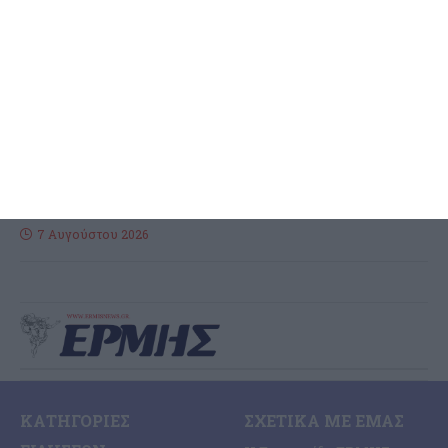
αναβάθμιση του βιολογικού
ανακοίνωσε ο Βουλευτής
Ζακύνθου
Πάνω από 3 εκατομμύρια ευρώ για την αναβάθμιση του Βιολογικού
ανακοίνωσε ο Βουλευτής Διονύσης Ακτύπης που γνωστοποίησε τα
ακόλουθα: Έργα συνολικού ύψους άνω των 3
…
7 Αυγούστου 2026
ΚΑΤΗΓΟΡΊΕΣ
ΣΧΕΤΙΚΆ ΜΕ ΕΜΆΣ