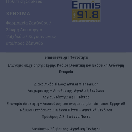
Πολιτική Cookies
ΧΡΉΣΙΜΑ
Φαρμακεία Ζακύνθου /
24ωρη Λειτουργία
Ταξιδεύω / Συγκοινωνίες
από/προς Ζάκυνθο
ermisnews.gr | Ταυτότητα
Eπωνυμία επιχείρησης:
Ερμής Ραδιοτηλεοπτική και Εκδοτική Ανώνυμη
Εταιρεία
Διακριτικός τίτλος:
www.ermisnews.gr
Διαχειριστής – Διευθυντής:
Αγγελική Ξενόφου
Αρχισυντάκτης:
Δημ. Πέττας
Επωνυμία ιδιοκτήτη – Δικαιούχος του ονόματος (domain name):
Ερμής ΑΕ
Νόμιμοι Εκπρόσωποι:
Iωάννα Πέττα – Αγγελική Ξενόφου
Πρόεδρος Δ.Σ.:
Iωάννα Πέττα
Διευθύνων Σύμβουλος:
Αγγελική Ξενόφου