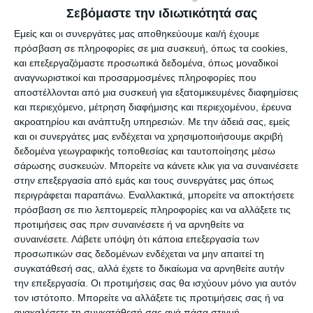
Σεβόμαστε την ιδιωτικότητά σας
η άνοδος της θερμοκρασίας και οι πρώτες ζεστές
Εμείς και οι συνεργάτες μας αποθηκεύουμε και/ή έχουμε
ημέρες απαιτούν προσοχή και στην έκθεση των
πρόσβαση σε πληροφορίες σε μια συσκευή, όπως τα cookies,
παιδιών στον ήλιο. Η παρατεταμένη παραμονή σε
και επεξεργαζόμαστε προσωπικά δεδομένα, όπως μοναδικοί
υψηλές θερμοκρασίες, ιδιαίτερα τις μεσημεριανές
αναγνωριστικοί και προσαρμοσμένες πληροφορίες που
αποστέλλονται από μια συσκευή για εξατομικευμένες διαφημίσεις
ώρες, μπορεί να προκαλέσει εξάντληση και
και περιεχόμενο, μέτρηση διαφήμισης και περιεχομένου, έρευνα
αφυδάτωση, ειδικά όταν το παιδί έχει ήδη
ακροατηρίου και ανάπτυξη υπηρεσιών.
Με την άδειά σας, εμείς
περάσει κάποια ίωση ή γαστρεντερίτιδα.
και οι συνεργάτες μας ενδέχεται να χρησιμοποιήσουμε ακριβή
δεδομένα γεωγραφικής τοποθεσίας και ταυτοποίησης μέσω
σάρωσης συσκευών. Μπορείτε να κάνετε κλικ για να συναινέσετε
Η γαστρεντερίτιδα
στην επεξεργασία από εμάς και τους συνεργάτες μας όπως
περιγράφεται παραπάνω. Εναλλακτικά, μπορείτε να αποκτήσετε
Ο κ.
Γιώργος Δημητρίου
, παιδίατρος, δήλωσε
πρόσβαση σε πιο λεπτομερείς πληροφορίες και να αλλάξετε τις
προτιμήσεις σας πριν συναινέσετε ή να αρνηθείτε να
στον –Ε- αναφορικά με την έξαρση της
συναινέσετε.
Λάβετε υπόψη ότι κάποια επεξεργασία των
γαστρεντερίτιδας:
προσωπικών σας δεδομένων ενδέχεται να μην απαιτεί τη
συγκατάθεσή σας, αλλά έχετε το δικαίωμα να αρνηθείτε αυτήν
την επεξεργασία. Οι προτιμήσεις σας θα ισχύουν μόνο για αυτόν
«Τώρα αντιμετωπίζουμε μια ιογενής
τον ιστότοπο. Μπορείτε να αλλάξετε τις προτιμήσεις σας ή να
γαστρεντερίτιδα. Ιογενής σημαίνει ότι με δίαιτα,
ανακαλέσετε τη συγκατάθεσή σας ανά πάσα στιγμή