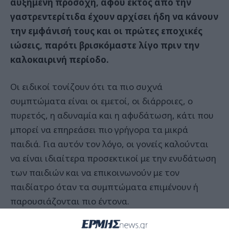
αυξημένη προσοχή, αφού εκτός από την
γαστρεντερίτιδα έχουν αρχίσει ήδη να κάνουν
την εμφάνισή τους και οι πρώτες εποχικές
ιώσεις, παρότι βρισκόμαστε λίγο πριν την
καλοκαιρινή περίοδο.
Οι ειδικοί τονίζουν ότι τα πιο συχνά
συμπτώματα είναι οι εμετοί, οι διάρροιες, ο
πυρετός, η αδυναμία και η αφυδάτωση, κάτι που
μπορεί να επηρεάσει πιο γρήγορα τα μικρά
παιδιά. Για αυτόν τον λόγο, οι γονείς καλούνται
να είναι ιδιαίτερα προσεκτικοί με την ενυδάτωση
των παιδιών και να επικοινωνούν με τον
παιδίατρο όταν τα συμπτώματα επιμένουν ή
παρουσιάζονται πιο έντονα.
Την ίδια στιγμή, οι παιδίατροι προειδοποιούν ότι