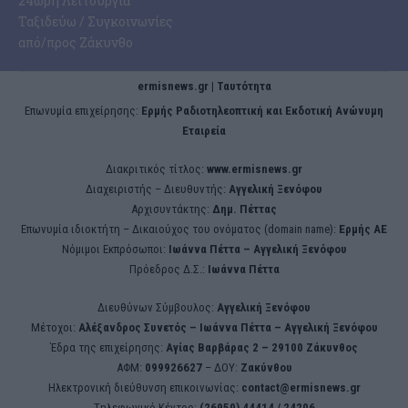
24ωρη Λειτουργία
Ταξιδεύω / Συγκοινωνίες
από/προς Ζάκυνθο
ermisnews.gr | Ταυτότητα
Eπωνυμία επιχείρησης:
Ερμής Ραδιοτηλεοπτική και Εκδοτική Ανώνυμη
Εταιρεία
Διακριτικός τίτλος:
www.ermisnews.gr
Διαχειριστής – Διευθυντής:
Αγγελική Ξενόφου
Αρχισυντάκτης:
Δημ. Πέττας
Επωνυμία ιδιοκτήτη – Δικαιούχος του ονόματος (domain name):
Ερμής ΑΕ
Νόμιμοι Εκπρόσωποι:
Iωάννα Πέττα – Αγγελική Ξενόφου
Πρόεδρος Δ.Σ.:
Iωάννα Πέττα
Διευθύνων Σύμβουλος:
Αγγελική Ξενόφου
Μέτοχοι:
Αλέξανδρος Συνετός – Iωάννα Πέττα – Αγγελική Ξενόφου
Έδρα της επιχείρησης:
Aγίας Βαρβάρας 2 – 29100 Ζάκυνθος
ΑΦΜ:
099926627
– ΔΟΥ:
Ζακύνθου
Ηλεκτρονική διεύθυνση επικοινωνίας:
contact@ermisnews.gr
Tηλεφωνικό Κέντρο:
(26950) 44414 / 24206