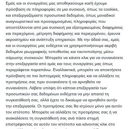
Εμείς και οι συνεργάτες μας αποθηκεύουμε και/ή έχουμε
πρόσβαση σε πληροφορίες σε μια συσκευή, όπως τα cookies,
και επεξεργαζόμαστε προσωπικά δεδομένα, όπως μοναδικοί
αναγνωριστικοί και προσαρμοσμένες πληροφορίες που
αποστέλλονται από μια συσκευή για εξατομικευμένες διαφημίσεις
ΔΙΑΒΆΣΤΕ ΕΠΊΣΗΣ
και περιεχόμενο, μέτρηση διαφήμισης και περιεχομένου, έρευνα
ακροατηρίου και ανάπτυξη υπηρεσιών.
Με την άδειά σας, εμείς
και οι συνεργάτες μας ενδέχεται να χρησιμοποιήσουμε ακριβή
δεδομένα γεωγραφικής τοποθεσίας και ταυτοποίησης μέσω
σάρωσης συσκευών. Μπορείτε να κάνετε κλικ για να συναινέσετε
στην επεξεργασία από εμάς και τους συνεργάτες μας όπως
περιγράφεται παραπάνω. Εναλλακτικά, μπορείτε να αποκτήσετε
πρόσβαση σε πιο λεπτομερείς πληροφορίες και να αλλάξετε τις
προτιμήσεις σας πριν συναινέσετε ή να αρνηθείτε να
συναινέσετε.
Λάβετε υπόψη ότι κάποια επεξεργασία των
προσωπικών σας δεδομένων ενδέχεται να μην απαιτεί τη
συγκατάθεσή σας, αλλά έχετε το δικαίωμα να αρνηθείτε αυτήν
την επεξεργασία. Οι προτιμήσεις σας θα ισχύουν μόνο για αυτόν
τον ιστότοπο. Μπορείτε να αλλάξετε τις προτιμήσεις σας ή να
ΖΆΚΥΝΘΟΣ
ανακαλέσετε τη συγκατάθεσή σας ανά πάσα στιγμή
Σύλληψη αλλοδαπού για
επιστρέφοντας σε αυτόν τον ιστότοπο και κάνοντας κλικ στο