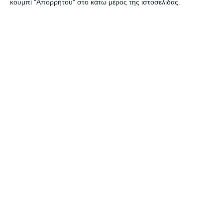
κουμπί "Απορρήτου" στο κάτω μέρος της ιστοσελίδας.
παραεμπόριο
Συνελήφθη, από αστυνομικούς του Αστυνομικού Τμήματος
Ζακύνθου, 40χρονος αλλοδαπός, για άσκηση υπαίθριου εμπορίου,
στερούμενος σχετικής άδειας από την αρμόδια Αρχή. Η σύλληψη
του αλλοδαπού έγινε
…
8 Αυγούστου 2026