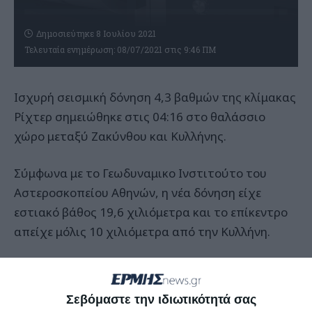
Δημοσιεύτηκε 8 Ιουλίου 2021
Τελευταία ενημέρωση: 08/07/2021 στις 9:46 ΠΜ
Ισχυρή σεισμική δόνηση 4,3 βαθμών της κλίμακας
Ρίχτερ σημειώθηκε στις 04:16 στο θαλάσσιο
χώρο μεταξύ Ζακύνθου και Κυλλήνης.
Σύμφωνα με το Γεωδυναμικο Ινστιτούτο του
Αστεροσκοπείου Αθηνών, η νέα δόνηση είχε
εστιακό βάθος 19,6 χιλιόμετρα και το επίκεντρο
απείχε μόλις 10 χιλιόμετρα από την Κυλλήνη.
Σεβόμαστε την ιδιωτικότητά σας
Αφήστε ένα σχόλιο