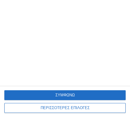
ΖΆΚΥΝΘΟΣ
Συλλήψεις για παραβάσεις
της νομοθεσίας περί
ναρκωτικών στη Ζάκυνθο
Από αστυνομικούς Υπηρεσιών της Διεύθυνσης Αστυνομίας
Ζακύνθου (Τμήμα Δίωξης και Εξιχνίασης Εγκλημάτων Ζακύνθου,
ΔΙ.ΑΣ. και Ο.Π.Κ.Ε.) συνελήφθησαν, το τελευταίο 48ωρο, πέντε άτομα,
ΣΥΜΦΩΝΩ
εκ των οποίων
…
ΠΕΡΙΣΣΟΤΕΡΕΣ ΕΠΙΛΟΓΕΣ
7 Αυγούστου 2026