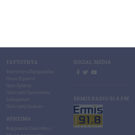
Κοινωνία
Digital
Οικονομία
Ηλεκτρονική Έκδοση
Πολιτισμός
Εφημερίδας “ΕΡΜΗΣ”
Αθλητισμός
Συνδρομές Εφημερίδας
Αγγελίες
“ΕΡΜΗΣ”
Ermis Radio
Επικοινωνία
ΤΑΥΤΌΤΗΤΑ
SOCIAL MEDIA
Ταυτότητα Εφημερίδας
Ποιοι Είμαστε
Όροι Χρήσης
Πολιτική Προστασίας
ERMIS RADIO 91.8 FM
Δεδομένων
Πολιτική Cookies
ΧΡΉΣΙΜΑ
Φαρμακεία Ζακύνθου /