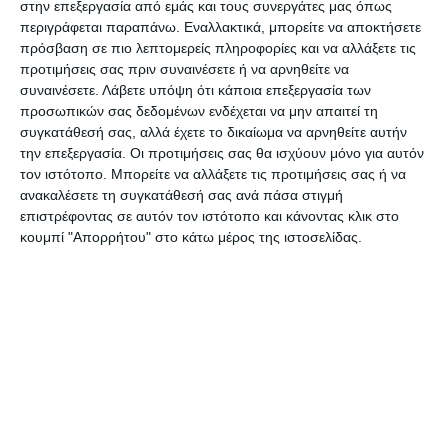
στην επεξεργασία από εμάς και τους συνεργάτες μας όπως
Οι πολίτες θα μπορούν να προγραμματίζουν τα
περιγράφεται παραπάνω. Εναλλακτικά, μπορείτε να αποκτήσετε
πρόσβαση σε πιο λεπτομερείς πληροφορίες και να αλλάξετε τις
ραντεβού τους μέσω της πανελλαδικής δωρεάν
προτιμήσεις σας πριν συναινέσετε ή να αρνηθείτε να
τηλεφωνικής γραμμής του Εθνικού Συστήματος
συναινέσετε.
Λάβετε υπόψη ότι κάποια επεξεργασία των
Υγείας, στον αριθμό 1566, μέσω της ιστοσελίδας
προσωπικών σας δεδομένων ενδέχεται να μην απαιτεί τη
συγκατάθεσή σας, αλλά έχετε το δικαίωμα να αρνηθείτε αυτήν
finddoctors.gov.gr ή μέσω της εφαρμογής
την επεξεργασία. Οι προτιμήσεις σας θα ισχύουν μόνο για αυτόν
MyHealthApp.
τον ιστότοπο. Μπορείτε να αλλάξετε τις προτιμήσεις σας ή να
ανακαλέσετε τη συγκατάθεσή σας ανά πάσα στιγμή
Η Μονάδα Ημερήσιας Νοσηλείας είναι
επιστρέφοντας σε αυτόν τον ιστότοπο και κάνοντας κλικ στο
κουμπί "Απορρήτου" στο κάτω μέρος της ιστοσελίδας.
δυναμικότητας πέντε (5) θέσεων θεραπείας και
διαθέτει:
• Ειδικά διαμορφωμένη μονάδα διάλυσης
κυτταροστατικών φαρμάκων, η οποία πληροί τα
υψηλότερα πρότυπα ασφάλειας και ποιότητας •
Πλήρη προβλεπόμενο ιατροτεχνολογικό
εξοπλισμό • Κατάλληλα εκπαιδευμένο