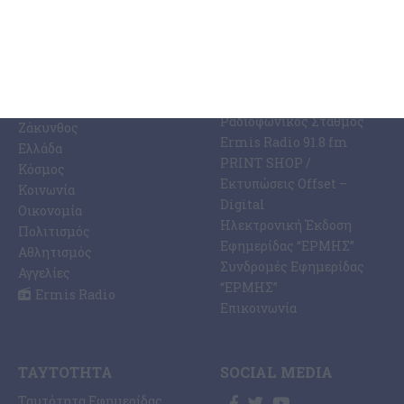
ΚΑΤΗΓΟΡΊΕΣ
ΣΧΕΤΙΚΆ ΜΕ ΕΜΆΣ
ΕΙΔΉΣΕΩΝ
Η Εφημερίδα ΕΡΜΗΣ
Ραδιοφωνικός Σταθμός
Ζάκυνθος
Ermis Radio 91.8 fm
Ελλάδα
PRINT SHOP /
Κόσμος
Εκτυπώσεις Offset –
Κοινωνία
Digital
Οικονομία
Ηλεκτρονική Έκδοση
Πολιτισμός
Εφημερίδας “ΕΡΜΗΣ”
Αθλητισμός
Συνδρομές Εφημερίδας
Αγγελίες
“ΕΡΜΗΣ”
Ermis Radio
Επικοινωνία
ΤΑΥΤΌΤΗΤΑ
SOCIAL MEDIA
Ταυτότητα Εφημερίδας