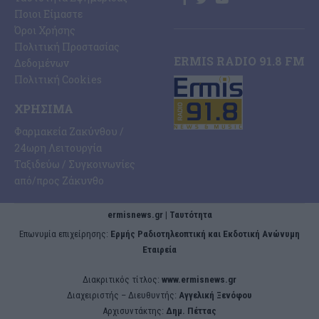
Ποιοι Είμαστε
Όροι Χρήσης
Πολιτική Προστασίας
ERMIS RADIO 91.8 FM
Δεδομένων
Πολιτική Cookies
ΧΡΉΣΙΜΑ
Φαρμακεία Ζακύνθου /
24ωρη Λειτουργία
Ταξιδεύω / Συγκοινωνίες
από/προς Ζάκυνθο
ermisnews.gr | Ταυτότητα
Eπωνυμία επιχείρησης:
Ερμής Ραδιοτηλεοπτική και Εκδοτική Ανώνυμη
Εταιρεία
Διακριτικός τίτλος:
www.ermisnews.gr
Διαχειριστής – Διευθυντής:
Αγγελική Ξενόφου
Αρχισυντάκτης:
Δημ. Πέττας