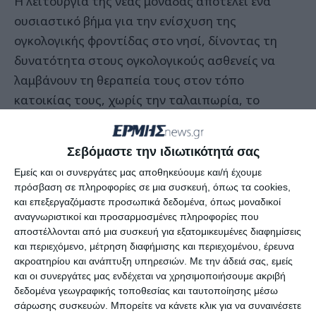
Η λειτουργία της νέας μονάδας αποτελεί ένα
ουσιαστικό βήμα για την ενίσχυση της
ογκολογικής φροντίδας στο νησί, δίνοντας τη
δυνατότητα στους ογκολογικούς ασθενείς να
λαμβάνουν τη θεραπεία τους στον τόπο
κατοικίας τους, χωρίς την ταλαιπωρία, το
οικονομικό κόστος και τη σωματική και
ψυχολογική επιβάρυνση των συχνών
Σεβόμαστε την ιδιωτικότητά σας
μετακινήσεων προς νοσοκομεία εκτός Ζακύνθου.
Εμείς και οι συνεργάτες μας αποθηκεύουμε και/ή έχουμε
πρόσβαση σε πληροφορίες σε μια συσκευή, όπως τα cookies,
Κατά την πρώτη φάση λειτουργίας της, η μονάδα
και επεξεργαζόμαστε προσωπικά δεδομένα, όπως μοναδικοί
θα λειτουργεί δύο ημέρες την εβδομάδα, κάθε
αναγνωριστικοί και προσαρμοσμένες πληροφορίες που
αποστέλλονται από μια συσκευή για εξατομικευμένες διαφημίσεις
Τετάρτη και Πέμπτη, παρέχοντας: • Χορήγηση
και περιεχόμενο, μέτρηση διαφήμισης και περιεχομένου, έρευνα
χημειοθεραπευτικών θεραπειών • Λειτουργία
ακροατηρίου και ανάπτυξη υπηρεσιών.
Με την άδειά σας, εμείς
εξωτερικού ογκολογικού ιατρείου από Παθολόγο
και οι συνεργάτες μας ενδέχεται να χρησιμοποιήσουμε ακριβή
δεδομένα γεωγραφικής τοποθεσίας και ταυτοποίησης μέσω
– Ογκολόγο ιατρό του Νοσοκομείου
σάρωσης συσκευών. Μπορείτε να κάνετε κλικ για να συναινέσετε