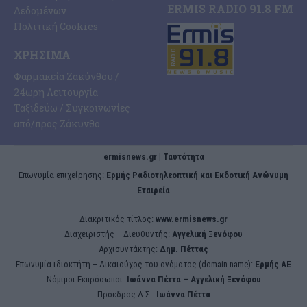
ERMIS RADIO 91.8 FM
Δεδομένων
Πολιτική Cookies
ΧΡΉΣΙΜΑ
Φαρμακεία Ζακύνθου /
24ωρη Λειτουργία
Ταξιδεύω / Συγκοινωνίες
από/προς Ζάκυνθο
ermisnews.gr | Ταυτότητα
Eπωνυμία επιχείρησης:
Ερμής Ραδιοτηλεοπτική και Εκδοτική Ανώνυμη
Εταιρεία
Διακριτικός τίτλος:
www.ermisnews.gr
Διαχειριστής – Διευθυντής:
Αγγελική Ξενόφου
Αρχισυντάκτης:
Δημ. Πέττας
Επωνυμία ιδιοκτήτη – Δικαιούχος του ονόματος (domain name):
Ερμής ΑΕ
Νόμιμοι Εκπρόσωποι:
Iωάννα Πέττα – Αγγελική Ξενόφου
Πρόεδρος Δ.Σ.:
Iωάννα Πέττα