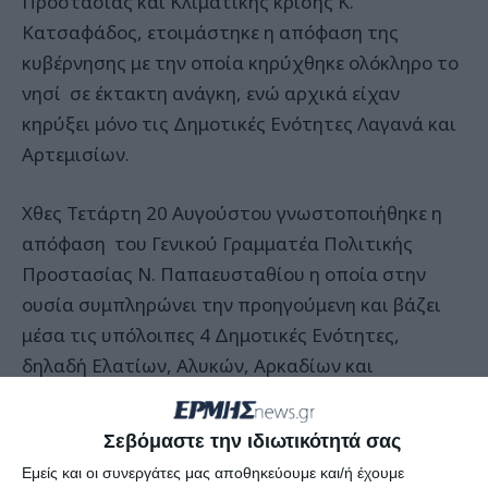
Προστασίας και Κλιματικής κρίσης Κ.
Κατσαφάδος, ετοιμάστηκε η απόφαση της
κυβέρνησης με την οποία κηρύχθηκε ολόκληρο το
νησί σε έκτακτη ανάγκη, ενώ αρχικά είχαν
κηρύξει μόνο τις Δημοτικές Ενότητες Λαγανά και
Αρτεμισίων.
Χθες Τετάρτη 20 Αυγούστου γνωστοποιήθηκε η
απόφαση του Γενικού Γραμματέα Πολιτικής
Προστασίας Ν. Παπαευσταθίου η οποία στην
ουσία συμπληρώνει την προηγούμενη και βάζει
μέσα τις υπόλοιπες 4 Δημοτικές Ενότητες,
δηλαδή Ελατίων, Αλυκών, Αρκαδίων και
Ζακυνθίων.
Σεβόμαστε την ιδιωτικότητά σας
Η απόφαση
Εμείς και οι συνεργάτες μας αποθηκεύουμε και/ή έχουμε