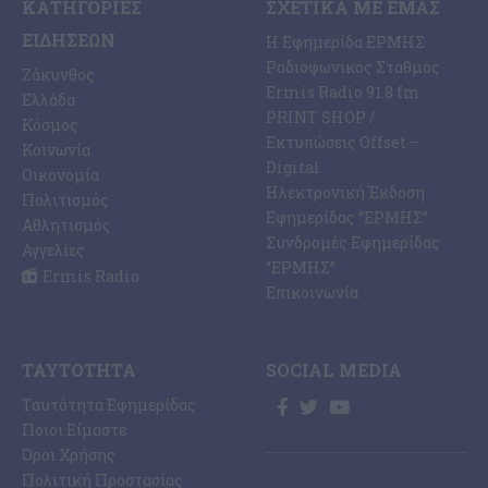
ΚΑΤΗΓΟΡΊΕΣ
ΣΧΕΤΙΚΆ ΜΕ ΕΜΆΣ
ΕΙΔΉΣΕΩΝ
Η Εφημερίδα ΕΡΜΗΣ
Ραδιοφωνικός Σταθμός
Ζάκυνθος
Ermis Radio 91.8 fm
Ελλάδα
PRINT SHOP /
Κόσμος
Εκτυπώσεις Offset –
Κοινωνία
Digital
Οικονομία
Ηλεκτρονική Έκδοση
Πολιτισμός
Εφημερίδας “ΕΡΜΗΣ”
Αθλητισμός
Συνδρομές Εφημερίδας
Αγγελίες
“ΕΡΜΗΣ”
Ermis Radio
Επικοινωνία
ΤΑΥΤΌΤΗΤΑ
SOCIAL MEDIA
Ταυτότητα Εφημερίδας
Ποιοι Είμαστε
Όροι Χρήσης
Πολιτική Προστασίας