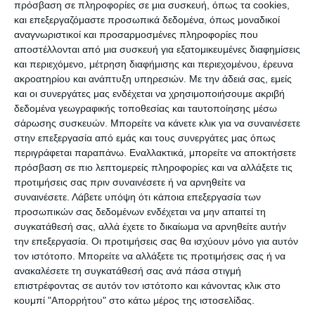
πρόσβαση σε πληροφορίες σε μια συσκευή, όπως τα cookies,
Η απόφαση του υπουργείου Κλιματικής Κρίσης
και επεξεργαζόμαστε προσωπικά δεδομένα, όπως μοναδικοί
και Πολιτικής Προστασίας αναφέρει πως
αναγνωριστικοί και προσαρμοσμένες πληροφορίες που
αποστέλλονται από μια συσκευή για εξατομικευμένες διαφημίσεις
κηρύσσονται σε κατάσταση Έκτακτης Ανάγκης
και περιεχόμενο, μέτρηση διαφήμισης και περιεχομένου, έρευνα
Πολιτικής Προστασίας οι Δημοτικές Ενότητες για
ακροατηρίου και ανάπτυξη υπηρεσιών.
Με την άδειά σας, εμείς
την αντιμετώπιση των εκτάκτων αναγκών και
και οι συνεργάτες μας ενδέχεται να χρησιμοποιήσουμε ακριβή
δεδομένα γεωγραφικής τοποθεσίας και ταυτοποίησης μέσω
την διαχείριση των συνεπειών που προέκυψαν
σάρωσης συσκευών. Μπορείτε να κάνετε κλικ για να συναινέσετε
από δασική πυρκαγιά που εκδηλώθηκε στις 12-
στην επεξεργασία από εμάς και τους συνεργάτες μας όπως
08-2025 στην ανωτέρω περιοχή. Η εν λόγω
περιγράφεται παραπάνω. Εναλλακτικά, μπορείτε να αποκτήσετε
πρόσβαση σε πιο λεπτομερείς πληροφορίες και να αλλάξετε τις
κήρυξη θα ισχύει από την ημερομηνία εκδήλωσης
προτιμήσεις σας πριν συναινέσετε ή να αρνηθείτε να
του φαινομένου και για τρείς (3) μήνες, ήτοι έως
συναινέσετε.
Λάβετε υπόψη ότι κάποια επεξεργασία των
και 12 Νοεμβρίου 2025 Μετά το πέρας του
προσωπικών σας δεδομένων ενδέχεται να μην απαιτεί τη
συγκατάθεσή σας, αλλά έχετε το δικαίωμα να αρνηθείτε αυτήν
καθορισθέντος χρόνου, θα γίνει, δίχως νέο
την επεξεργασία. Οι προτιμήσεις σας θα ισχύουν μόνο για αυτόν
έγγραφο, άρση της παραπάνω κατάστασης
τον ιστότοπο. Μπορείτε να αλλάξετε τις προτιμήσεις σας ή να
Έκτακτης Ανάγκης Πολιτικής Προστασίας.
ανακαλέσετε τη συγκατάθεσή σας ανά πάσα στιγμή
επιστρέφοντας σε αυτόν τον ιστότοπο και κάνοντας κλικ στο
κουμπί "Απορρήτου" στο κάτω μέρος της ιστοσελίδας.