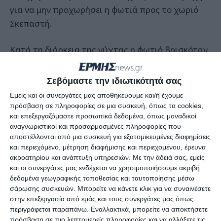
για να μην προχωρήσει η φωτιά προς το χωριό
Σκεπαστή.
Κατά τη διάρκεια της νύχτας η φωτιά βρισκόταν
σε ύφεση, όμως από τις 3:00 εντάθηκαν οι άνεμοι
και άρχισε πλέον να πλησιάζει τα σπίτια του
Σεβόμαστε την ιδιωτικότητά σας
χωριού Αμέλαντες. Από τα μεσάνυχτα, δε, οι
Εμείς και οι συνεργάτες μας αποθηκεύουμε και/ή έχουμε
πυροσβετικές δυνάμεις ενισχύθηκαν από άλλες
πρόσβαση σε πληροφορίες σε μια συσκευή, όπως τα cookies,
και επεξεργαζόμαστε προσωπικά δεδομένα, όπως μοναδικοί
που ήρθαν από το μέτωπο της Βαρυμπόμπης.
αναγνωριστικοί και προσαρμοσμένες πληροφορίες που
αποστέλλονται από μια συσκευή για εξατομικευμένες διαφημίσεις
Σύμφωνα με τα πρώτα στοιχεία, και σήμερα το
και περιεχόμενο, μέτρηση διαφήμισης και περιεχομένου, έρευνα
πρωί τα εναέρια μέσα δυσκολεύονται να
ακροατηρίου και ανάπτυξη υπηρεσιών.
Με την άδειά σας, εμείς
και οι συνεργάτες μας ενδέχεται να χρησιμοποιήσουμε ακριβή
επιχειρήσουν πάνω από τις εστίες, καθώς η
δεδομένα γεωγραφικής τοποθεσίας και ταυτοποίησης μέσω
ορατότητα είναι περιορισμένη λόγων των
σάρωσης συσκευών. Μπορείτε να κάνετε κλικ για να συναινέσετε
πυκνών καπνών.
στην επεξεργασία από εμάς και τους συνεργάτες μας όπως
περιγράφεται παραπάνω. Εναλλακτικά, μπορείτε να αποκτήσετε
πρόσβαση σε πιο λεπτομερείς πληροφορίες και να αλλάξετε τις