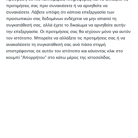
Επίσης, τα μεσάνυχτα ολοκληρώθηκε η
προτιμήσεις σας πριν συναινέσετε ή να αρνηθείτε να
συνεδρίαση του συντονιστικού οργάνου, κατά τη
συναινέσετε.
Λάβετε υπόψη ότι κάποια επεξεργασία των
προσωπικών σας δεδομένων ενδέχεται να μην απαιτεί τη
διάρκεια της οποίας αποφασίστηκε η
συγκατάθεσή σας, αλλά έχετε το δικαίωμα να αρνηθείτε αυτήν
ανακατανομή των δυνάμεων σε έμψυχο δυναμικό
την επεξεργασία. Οι προτιμήσεις σας θα ισχύουν μόνο για αυτόν
και σε μηχανήματα, όμως οι αναζωπυρώσεις
τον ιστότοπο. Μπορείτε να αλλάξετε τις προτιμήσεις σας ή να
ανακαλέσετε τη συγκατάθεσή σας ανά πάσα στιγμή
ήταν συνεχείς τόσο στα χωριά όσο και στην
επιστρέφοντας σε αυτόν τον ιστότοπο και κάνοντας κλικ στο
παραλιακή ζώνη, κυρίως στα Χρόνια.
κουμπί "Απορρήτου" στο κάτω μέρος της ιστοσελίδας.
Όσον αφορά τις Ροβιές, μέχρι στιγμής δεν
υπάρχει επίσημη αποτίμηση των ζημιών, ενώ
στελέχη της τοπικής αυτοδιοίκησης κάνουν λόγο
για περισσότερο από 150 καμένα σπίτια στην
ευρύτερη περιοχή.
Αφήστε ένα σχόλιο