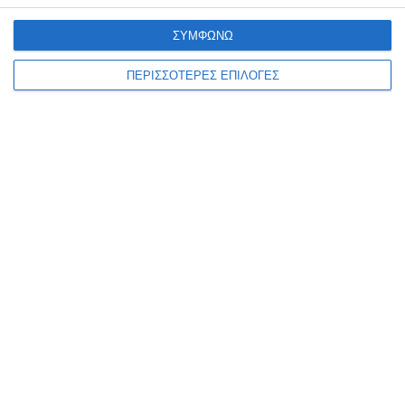
του Δυτικού Νείλου στην Ελλάδα, με τον ΕΟΔΥ να ανακοινώνει ακόμη
23 νέα εγχώρια κρούσματα
…
ΣΥΜΦΩΝΩ
6 Αυγούστου 2026
ΠΕΡΙΣΣΟΤΕΡΕΣ ΕΠΙΛΟΓΕΣ
ΕΛΛΆΔΑ
ΖΆΚΥΝΘΟΣ
Διονύσιος Ακτύπης: Η
ανάπλαση της παραλίας του