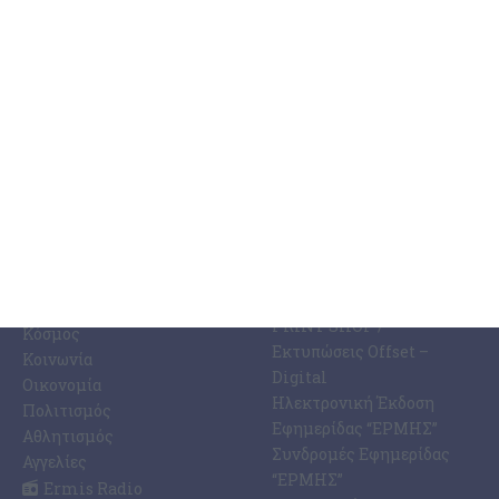
4 Αυγούστου 2026
ΚΑΤΗΓΟΡΊΕΣ
ΣΧΕΤΙΚΆ ΜΕ ΕΜΆΣ
ΕΙΔΉΣΕΩΝ
Η Εφημερίδα ΕΡΜΗΣ
Ραδιοφωνικός Σταθμός
Ζάκυνθος
Ermis Radio 91.8 fm
Ελλάδα
PRINT SHOP /
Κόσμος
Εκτυπώσεις Offset –
Κοινωνία
Digital
Οικονομία
Ηλεκτρονική Έκδοση
Πολιτισμός
Εφημερίδας “ΕΡΜΗΣ”
Αθλητισμός
Συνδρομές Εφημερίδας
Αγγελίες
“ΕΡΜΗΣ”
Ermis Radio